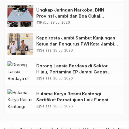
Ungkap Jaringan Narkoba, BNN
Provinsi Jambi dan Bea Cukai
Amankan Sembilan Pelaku beserta
calendar_month
Rabu, 29 Jul 2026
766 Butir Ekstasi dan 146 Gram Sabu
Kapolresta Jambi Sambut Kunjungan
Ketua dan Pengurus PWI Kota Jambi
Perkuat Sinergi dan Kolaborasi
calendar_month
Selasa, 28 Jul 2026
Dorong Lansia Berdaya di Sektor
Hijau, Pertamina EP Jambi Gagas
Lansiapreneur Batik Eco-Print
calendar_month
Selasa, 28 Jul 2026
Hutama Karya Resmi Kantongi
Sertifikat Persetujuan Laik Fungsi
Struktur Jembatan Musi V Tol
calendar_month
Selasa, 28 Jul 2026
Palembang–Betung