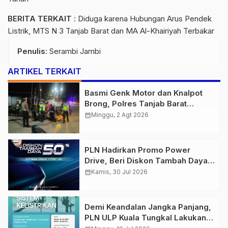
BERITA TERKAIT
:
Diduga karena Hubungan Arus Pendek
Listrik, MTS N 3 Tanjab Barat dan MA Al-Khairiyah Terbakar
Penulis
: Serambi Jambi
ARTIKEL TERKAIT
Basmi Genk Motor dan Knalpot
Brong, Polres Tanjab Barat
Amankan Belasan Kendaraan
calendar_month
Minggu, 2 Agt 2026
PLN Hadirkan Promo Power
Drive, Beri Diskon Tambah Daya
50% di Ajang GIIAS 2026
calendar_month
Kamis, 30 Jul 2026
Demi Keandalan Jangka Panjang,
PLN ULP Kuala Tungkal Lakukan