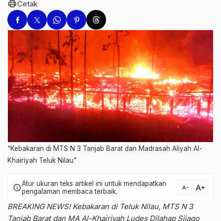
print
Cetak
“Kebakaran di MTS N 3 Tanjab Barat dan Madrasah Aliyah Al-
Khairiyah Teluk Nilau”
Atur ukuran teks artikel ini untuk mendapatkan
text_increase
info
text_decrease
pengalaman membaca terbaik.
BREAKING NEWS! Kebakaran di Teluk Nilau, MTS N 3
Tanjab Barat dan MA Al-Khairiyah Ludes Dilahap Sijago