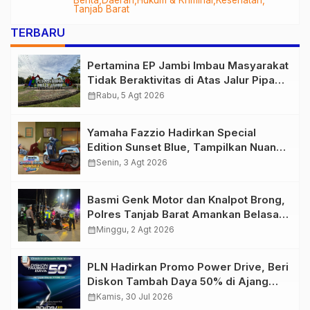
Berita
Daerah
Hukum & Kriminal
Kesehatan
Audit Menyeluruh
Tanjab Barat
TERBARU
Pertamina EP Jambi Imbau Masyarakat
Tidak Beraktivitas di Atas Jalur Pipa
Migas Demi Keselamatan Bersama
calendar_month
Rabu, 5 Agt 2026
Yamaha Fazzio Hadirkan Special
Edition Sunset Blue, Tampilkan Nuansa
Retro Summer yang Semakin Skena
calendar_month
Senin, 3 Agt 2026
Basmi Genk Motor dan Knalpot Brong,
Polres Tanjab Barat Amankan Belasan
Kendaraan
calendar_month
Minggu, 2 Agt 2026
PLN Hadirkan Promo Power Drive, Beri
Diskon Tambah Daya 50% di Ajang
GIIAS 2026
calendar_month
Kamis, 30 Jul 2026