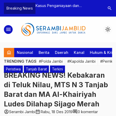
ayaan dan
Polres Tebo Ungkap Kasus
Terkait 
search
Breaking News
etua BPD, Polres
Pengeroyokan dan Penganiayaan,
Pejabat 
 Dua Tersangka
Dua Pelaku Pengeroyokan di Sumay
Kakanwil
Ditahan
Penuh P
menu
light_mode
home
Nasional
Berita
Daerah
Kanal
Hukum & Krim
TRENDING TAGS
#Polda Jambi
#Kapolda Jambi
#Pemkab
Peristiwa
Tanjab Barat
Terkini
BREAKING NEWS! Kebakaran
di Teluk Nilau, MTS N 3 Tanjab
Barat dan MA Al-Khairiyah
Ludes Dilahap Sijago Merah
account_circle
calendar_month
comment
Serambi Jambi
Rabu, 18 Des 2019
0 komentar