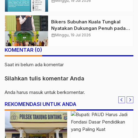
Pemeliharaan Jaringan Berkala
calendar_month
Minggu, 19 Jul 2026
Bikers Subuhan Kuala Tungkal
Nyatakan Dukungan Penuh pada
Polres Tanjab Barat Berantas
calendar_month
Minggu, 19 Jul 2026
Geng Motor
KOMENTAR (0)
Saat ini belum ada komentar
Silahkan tulis komentar Anda
Anda harus
masuk
untuk berkomentar.
REKOMENDASI UNTUK ANDA