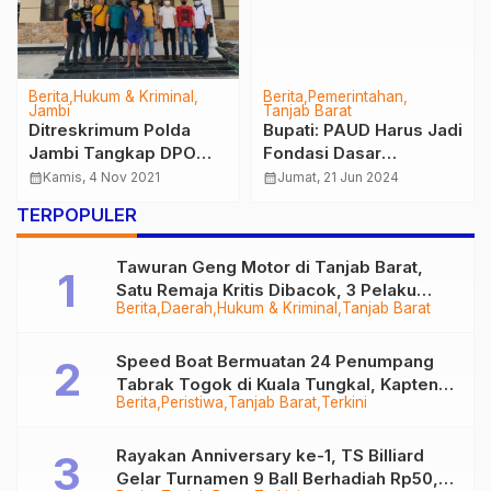
Berita
Hukum & Kriminal
Berita
Pemerintahan
Jambi
Tanjab Barat
Ditreskrimum Polda
Bupati: PAUD Harus Jadi
Jambi Tangkap DPO
Fondasi Dasar
Curas di Lampung
Pendidikan yang Paling
calendar_month
Kamis, 4 Nov 2021
calendar_month
Jumat, 21 Jun 2024
Selatan
Kuat
TERPOPULER
Tawuran Geng Motor di Tanjab Barat,
Satu Remaja Kritis Dibacok, 3 Pelaku
Berita
Daerah
Hukum & Kriminal
Tanjab Barat
Ditangkap
Speed Boat Bermuatan 24 Penumpang
Tabrak Togok di Kuala Tungkal, Kapten
Berita
Peristiwa
Tanjab Barat
Terkini
Sempat Hilang
Rayakan Anniversary ke-1, TS Billiard
Gelar Turnamen 9 Ball Berhadiah Rp50,8