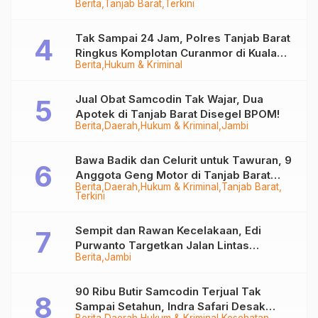
Berita
Tanjab Barat
Terkini
Juta
Tak Sampai 24 Jam, Polres Tanjab Barat
Ringkus Komplotan Curanmor di Kuala
Berita
Hukum & Kriminal
Tungkal
Jual Obat Samcodin Tak Wajar, Dua
Apotek di Tanjab Barat Disegel BPOM!
Berita
Daerah
Hukum & Kriminal
Jambi
Bawa Badik dan Celurit untuk Tawuran, 9
Anggota Geng Motor di Tanjab Barat
Berita
Daerah
Hukum & Kriminal
Tanjab Barat
Diringkus
Terkini
Sempit dan Rawan Kecelakaan, Edi
Purwanto Targetkan Jalan Lintas
Berita
Jambi
Tungkal-Jambi Mulus di 2028
90 Ribu Butir Samcodin Terjual Tak
Sampai Setahun, Indra Safari Desak