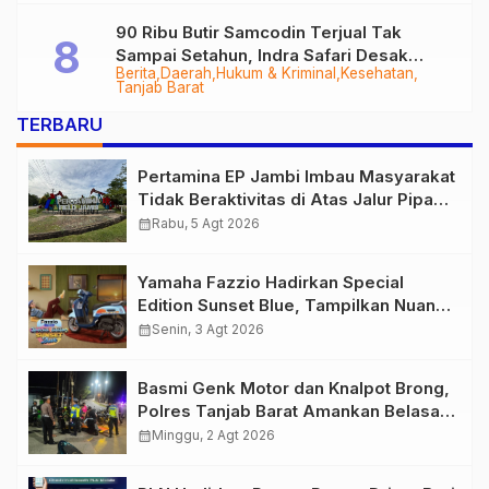
90 Ribu Butir Samcodin Terjual Tak
Sampai Setahun, Indra Safari Desak
Berita
Daerah
Hukum & Kriminal
Kesehatan
Audit Menyeluruh
Tanjab Barat
TERBARU
Pertamina EP Jambi Imbau Masyarakat
Tidak Beraktivitas di Atas Jalur Pipa
Migas Demi Keselamatan Bersama
calendar_month
Rabu, 5 Agt 2026
Yamaha Fazzio Hadirkan Special
Edition Sunset Blue, Tampilkan Nuansa
Retro Summer yang Semakin Skena
calendar_month
Senin, 3 Agt 2026
Basmi Genk Motor dan Knalpot Brong,
Polres Tanjab Barat Amankan Belasan
Kendaraan
calendar_month
Minggu, 2 Agt 2026