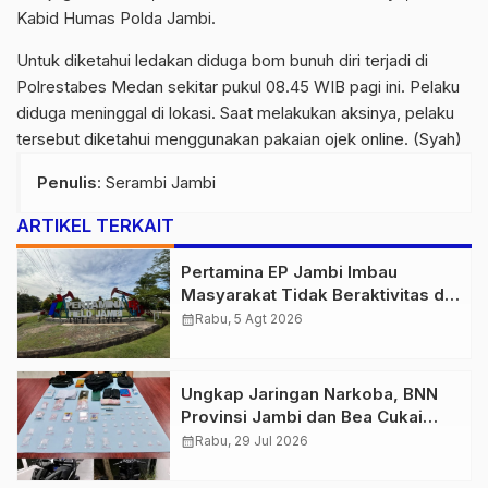
Kabid Humas Polda Jambi.
Untuk diketahui ledakan diduga bom bunuh diri terjadi di
Polrestabes Medan sekitar pukul 08.45 WIB pagi ini. Pelaku
diduga meninggal di lokasi. Saat melakukan aksinya, pelaku
tersebut diketahui menggunakan pakaian ojek online. (Syah)
Penulis
: Serambi Jambi
ARTIKEL TERKAIT
Pertamina EP Jambi Imbau
Masyarakat Tidak Beraktivitas di
Atas Jalur Pipa Migas Demi
calendar_month
Rabu, 5 Agt 2026
Keselamatan Bersama
Ungkap Jaringan Narkoba, BNN
Provinsi Jambi dan Bea Cukai
Amankan Sembilan Pelaku
calendar_month
Rabu, 29 Jul 2026
beserta 766 Butir Ekstasi dan 146
Gram Sabu