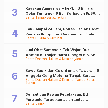
Rayakan Anniversary ke-1, TS Billiard
Gelar Turnamen 9 Ball Berhadiah Rp50,8
Berita
Tanjab Barat
Terkini
Juta
Tak Sampai 24 Jam, Polres Tanjab Barat
Ringkus Komplotan Curanmor di Kuala
Berita
Hukum & Kriminal
Tungkal
Jual Obat Samcodin Tak Wajar, Dua
Apotek di Tanjab Barat Disegel BPOM!
Berita
Daerah
Hukum & Kriminal
Jambi
Bawa Badik dan Celurit untuk Tawuran, 9
Anggota Geng Motor di Tanjab Barat
Berita
Daerah
Hukum & Kriminal
Tanjab Barat
Diringkus
Terkini
Sempit dan Rawan Kecelakaan, Edi
Purwanto Targetkan Jalan Lintas
Berita
Jambi
Tungkal-Jambi Mulus di 2028