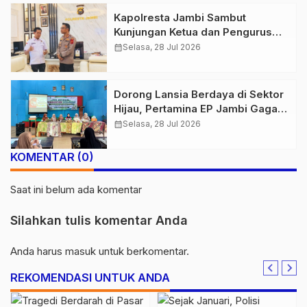
Kapolresta Jambi Sambut
Kunjungan Ketua dan Pengurus
PWI Kota Jambi Perkuat Sinergi
calendar_month
Selasa, 28 Jul 2026
dan Kolaborasi
Dorong Lansia Berdaya di Sektor
Hijau, Pertamina EP Jambi Gagas
Lansiapreneur Batik Eco-Print
calendar_month
Selasa, 28 Jul 2026
KOMENTAR (0)
Saat ini belum ada komentar
Silahkan tulis komentar Anda
Anda harus
masuk
untuk berkomentar.
REKOMENDASI UNTUK ANDA