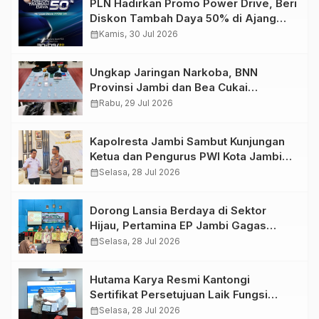
PLN Hadirkan Promo Power Drive, Beri
Diskon Tambah Daya 50% di Ajang
GIIAS 2026
calendar_month
Kamis, 30 Jul 2026
Ungkap Jaringan Narkoba, BNN
Provinsi Jambi dan Bea Cukai
Amankan Sembilan Pelaku beserta
calendar_month
Rabu, 29 Jul 2026
766 Butir Ekstasi dan 146 Gram Sabu
Kapolresta Jambi Sambut Kunjungan
Ketua dan Pengurus PWI Kota Jambi
Perkuat Sinergi dan Kolaborasi
calendar_month
Selasa, 28 Jul 2026
Dorong Lansia Berdaya di Sektor
Hijau, Pertamina EP Jambi Gagas
Lansiapreneur Batik Eco-Print
calendar_month
Selasa, 28 Jul 2026
Hutama Karya Resmi Kantongi
Sertifikat Persetujuan Laik Fungsi
Struktur Jembatan Musi V Tol
calendar_month
Selasa, 28 Jul 2026