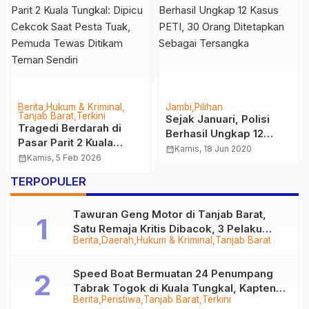
Berita
Hukum & Kriminal
Jambi
Pilihan
Tanjab Barat
Terkini
Sejak Januari, Polisi
Tragedi Berdarah di
Berhasil Ungkap 12
Pasar Parit 2 Kuala
Kasus PETI, 30 Orang
calendar_month
Kamis, 18 Jun 2020
Tungkal: Dipicu Cekcok
calendar_month
Kamis, 5 Feb 2026
Ditetapkan Sebagai
Saat Pesta Tuak,
Tersangka
TERPOPULER
Pemuda Tewas Ditikam
Teman Sendiri
Tawuran Geng Motor di Tanjab Barat,
Satu Remaja Kritis Dibacok, 3 Pelaku
Berita
Daerah
Hukum & Kriminal
Tanjab Barat
Ditangkap
Speed Boat Bermuatan 24 Penumpang
Tabrak Togok di Kuala Tungkal, Kapten
Berita
Peristiwa
Tanjab Barat
Terkini
Sempat Hilang