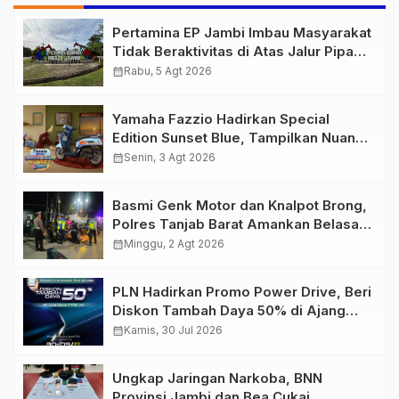
Pertamina EP Jambi Imbau Masyarakat
Tidak Beraktivitas di Atas Jalur Pipa
Migas Demi Keselamatan Bersama
calendar_month
Rabu, 5 Agt 2026
Yamaha Fazzio Hadirkan Special
Edition Sunset Blue, Tampilkan Nuansa
Retro Summer yang Semakin Skena
calendar_month
Senin, 3 Agt 2026
Basmi Genk Motor dan Knalpot Brong,
Polres Tanjab Barat Amankan Belasan
Kendaraan
calendar_month
Minggu, 2 Agt 2026
PLN Hadirkan Promo Power Drive, Beri
Diskon Tambah Daya 50% di Ajang
GIIAS 2026
calendar_month
Kamis, 30 Jul 2026
Ungkap Jaringan Narkoba, BNN
Provinsi Jambi dan Bea Cukai