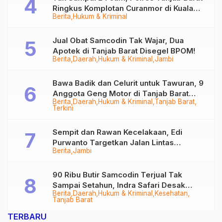
Ringkus Komplotan Curanmor di Kuala
Berita
Hukum & Kriminal
Tungkal
Jual Obat Samcodin Tak Wajar, Dua
Apotek di Tanjab Barat Disegel BPOM!
Berita
Daerah
Hukum & Kriminal
Jambi
Bawa Badik dan Celurit untuk Tawuran, 9
Anggota Geng Motor di Tanjab Barat
Berita
Daerah
Hukum & Kriminal
Tanjab Barat
Diringkus
Terkini
Sempit dan Rawan Kecelakaan, Edi
Purwanto Targetkan Jalan Lintas
Berita
Jambi
Tungkal-Jambi Mulus di 2028
90 Ribu Butir Samcodin Terjual Tak
Sampai Setahun, Indra Safari Desak
Berita
Daerah
Hukum & Kriminal
Kesehatan
Audit Menyeluruh
Tanjab Barat
TERBARU