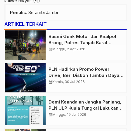
kuliner rakyat. (Sj)
Penulis
: Serambi Jambi
ARTIKEL TERKAIT
Basmi Genk Motor dan Knalpot
Brong, Polres Tanjab Barat
Amankan Belasan Kendaraan
calendar_month
Minggu, 2 Agt 2026
PLN Hadirkan Promo Power
Drive, Beri Diskon Tambah Daya
50% di Ajang GIIAS 2026
calendar_month
Kamis, 30 Jul 2026
Demi Keandalan Jangka Panjang,
PLN ULP Kuala Tungkal Lakukan
Pemeliharaan Jaringan Berkala
calendar_month
Minggu, 19 Jul 2026