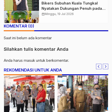
Bikers Subuhan Kuala Tungkal
Nyatakan Dukungan Penuh pada
Polres Tanjab Barat Berantas
calendar_month
Minggu, 19 Jul 2026
Geng Motor
KOMENTAR (0)
Saat ini belum ada komentar
Silahkan tulis komentar Anda
Anda harus
masuk
untuk berkomentar.
REKOMENDASI UNTUK ANDA