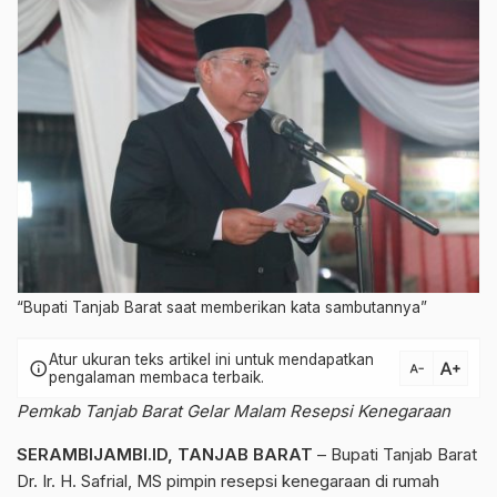
“Bupati Tanjab Barat saat memberikan kata sambutannya”
Atur ukuran teks artikel ini untuk mendapatkan
text_increase
info
text_decrease
pengalaman membaca terbaik.
Pemkab Tanjab Barat Gelar Malam Resepsi Kenegaraan
SERAMBIJAMBI.ID, TANJAB BARAT
– Bupati Tanjab Barat
Dr. Ir. H. Safrial, MS pimpin resepsi kenegaraan di rumah