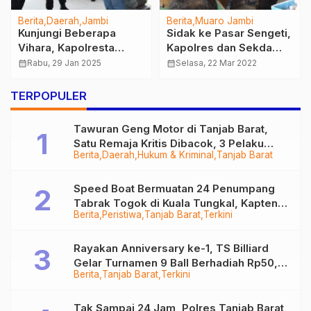
Berita
Daerah
Jambi
Berita
Muaro Jambi
Kunjungi Beberapa
Sidak ke Pasar Sengeti,
Vihara, Kapolresta
Kapolres dan Sekda
Jambi Pastikan Situasi
Cek Ketersediaan
calendar_month
Rabu, 29 Jan 2025
calendar_month
Selasa, 22 Mar 2022
Kambtibmas Kondusif
Minyak Goreng
saat Perayaan Imlek
TERPOPULER
Tawuran Geng Motor di Tanjab Barat,
Satu Remaja Kritis Dibacok, 3 Pelaku
Berita
Daerah
Hukum & Kriminal
Tanjab Barat
Ditangkap
Speed Boat Bermuatan 24 Penumpang
Tabrak Togok di Kuala Tungkal, Kapten
Berita
Peristiwa
Tanjab Barat
Terkini
Sempat Hilang
Rayakan Anniversary ke-1, TS Billiard
Gelar Turnamen 9 Ball Berhadiah Rp50,8
Berita
Tanjab Barat
Terkini
Juta
Tak Sampai 24 Jam, Polres Tanjab Barat