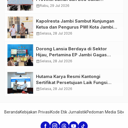
Amankan Sembilan Pelaku beserta
calendar_month
Rabu, 29 Jul 2026
766 Butir Ekstasi dan 146 Gram Sabu
Kapolresta Jambi Sambut Kunjungan
Ketua dan Pengurus PWI Kota Jambi
Perkuat Sinergi dan Kolaborasi
calendar_month
Selasa, 28 Jul 2026
Dorong Lansia Berdaya di Sektor
Hijau, Pertamina EP Jambi Gagas
Lansiapreneur Batik Eco-Print
calendar_month
Selasa, 28 Jul 2026
Hutama Karya Resmi Kantongi
Sertifikat Persetujuan Laik Fungsi
Struktur Jembatan Musi V Tol
calendar_month
Selasa, 28 Jul 2026
Palembang–Betung
Beranda
Kebijakan Privasi
Kode Etik Jurnalistik
Pedoman Media Siber