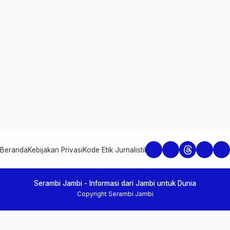
Beranda
Kebijakan Privasi
Kode Etik Jurnalistik
Pedoman Media Siber
Re
Serambi Jambi - Informasi dari Jambi untuk Dunia
Copyright Serambi Jambi