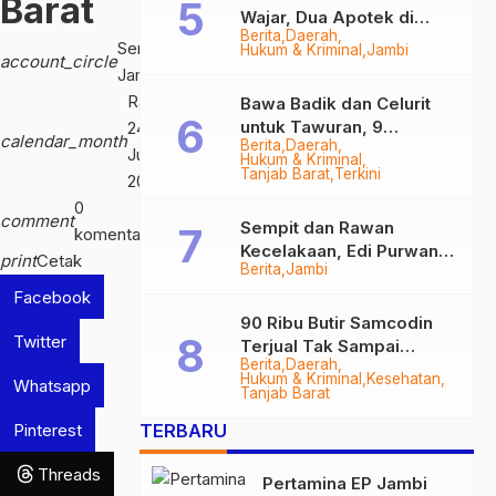
Barat
Wajar, Dua Apotek di
Berita
Daerah
Tanjab Barat Disegel
Serambi
Hukum & Kriminal
Jambi
account_circle
BPOM!
Jambi
Rabu,
Bawa Badik dan Celurit
untuk Tawuran, 9
24
calendar_month
Berita
Daerah
Anggota Geng Motor di
Jul
Hukum & Kriminal
Tanjab Barat Diringkus
Tanjab Barat
Terkini
2019
0
comment
Sempit dan Rawan
komentar
Kecelakaan, Edi Purwanto
print
Cetak
Berita
Jambi
Targetkan Jalan Lintas
Facebook
Tungkal-Jambi Mulus di
2028
90 Ribu Butir Samcodin
Twitter
Terjual Tak Sampai
Berita
Daerah
Setahun, Indra Safari
Hukum & Kriminal
Kesehatan
Whatsapp
Desak Audit Menyeluruh
Tanjab Barat
Pinterest
TERBARU
Threads
Pertamina EP Jambi