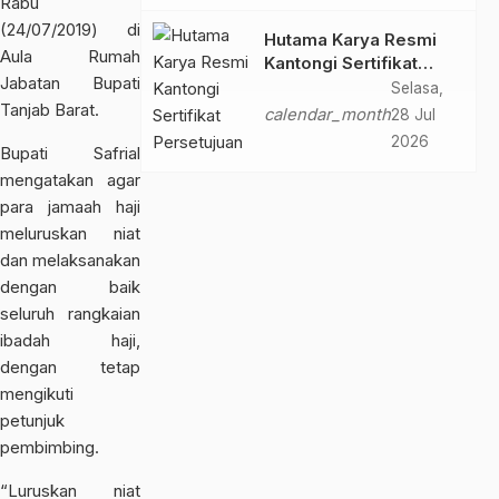
Rabu
(24/07/2019) di
Hutama Karya Resmi
Aula Rumah
Kantongi Sertifikat
Jabatan Bupati
Persetujuan Laik
Selasa,
Tanjab Barat.
Fungsi Struktur
calendar_month
28 Jul
Jembatan Musi V Tol
2026
Bupati Safrial
Palembang–Betung
mengatakan agar
para jamaah haji
meluruskan niat
dan melaksanakan
dengan baik
seluruh rangkaian
ibadah haji,
dengan tetap
mengikuti
petunjuk
pembimbing.
“Luruskan niat