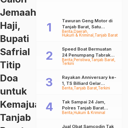
Jemaah
Tawuran Geng Motor di
Haji,
Tanjab Barat, Satu
Berita
Daerah
Remaja Kritis Dibacok, 3
Bupati
Hukum & Kriminal
Tanjab Barat
Pelaku Ditangkap
Safrial
Speed Boat Bermuatan
24 Penumpang Tabrak
Berita
Peristiwa
Tanjab Barat
Togok di Kuala Tungkal,
Titip
Terkini
Kapten Sempat Hilang
Doa
Rayakan Anniversary ke-
1, TS Billiard Gelar
untuk
Berita
Tanjab Barat
Terkini
Turnamen 9 Ball
Berhadiah Rp50,8 Juta
Kemajuan
Tak Sampai 24 Jam,
Polres Tanjab Barat
Berita
Hukum & Kriminal
Ringkus Komplotan
Tanjab
Curanmor di Kuala
Tungkal
Jual Obat Samcodin Tak