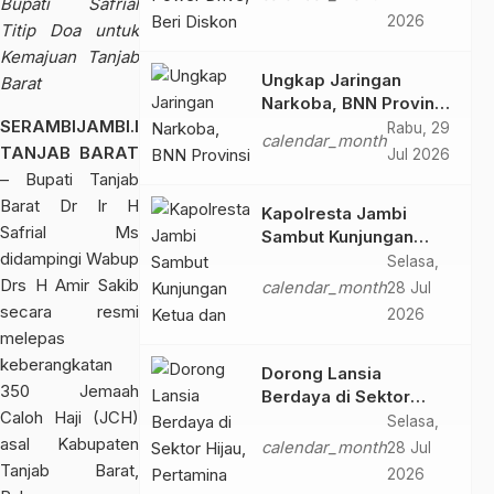
Bupati Safrial
2026
2026
Titip Doa untuk
Kemajuan Tanjab
Ungkap Jaringan
Barat
Narkoba, BNN Provinsi
SERAMBIJAMBI.ID,
Jambi dan Bea Cukai
Rabu, 29
calendar_month
Amankan Sembilan
TANJAB BARAT
Jul 2026
Pelaku beserta 766
– Bupati Tanjab
Butir Ekstasi dan 146
Barat Dr Ir H
Kapolresta Jambi
Gram Sabu
Safrial Ms
Sambut Kunjungan
didampingi Wabup
Ketua dan Pengurus
Selasa,
PWI Kota Jambi
Drs H Amir Sakib
calendar_month
28 Jul
Perkuat Sinergi dan
secara resmi
2026
Kolaborasi
melepas
keberangkatan
Dorong Lansia
350 Jemaah
Berdaya di Sektor
Caloh Haji (JCH)
Hijau, Pertamina EP
Selasa,
Jambi Gagas
asal Kabupaten
calendar_month
28 Jul
Lansiapreneur Batik
Tanjab Barat,
2026
Eco-Print