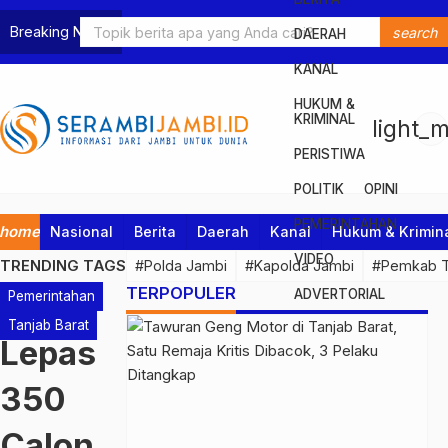
Breaking News
search
DAERAH
KANAL
HUKUM &
KRIMINAL
light_
PERISTIWA
POLITIK
OPINI
PEMERINTAHAN
home
Nasional
Berita
Daerah
Kanal
Hukum & Krimin
VIDEO
TRENDING TAGS
#Polda Jambi
#Kapolda Jambi
#Pemkab T
TERPOPULER
ADVERTORIAL
Pemerintahan
Tanjab Barat
Lepas
350
Calon