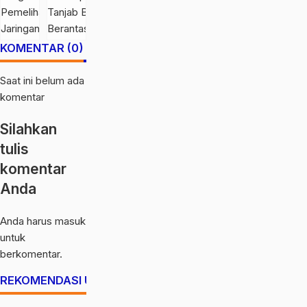
Tungkal Lakukan
Penuh pada Polres
calendar_month
calendar_month
19 Jul
19 Jul
Pemeliharaan
Tanjab Barat
2026
2026
Jaringan Berkala
Berantas Geng
KOMENTAR (0)
Motor
Saat ini belum ada
komentar
Silahkan
tulis
komentar
Anda
Anda harus
masuk
untuk
berkomentar.
REKOMENDASI UNTUK ANDA