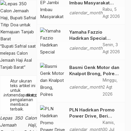
Imbau Masyarakat
Tidak Beraktivitas di
Rabu, 5
calendar_month
Atas Jalur Pipa Migas
Agt 2026
Demi Keselamatan
Bersama
Yamaha Fazzio
Hadirkan Special
Edition Sunset Blue,
Senin, 3
“Bupati Safrial saat
calendar_month
Tampilkan Nuansa
Agt 2026
melepas Calon
Retro Summer yang
Jemaah Haji Asal
Semakin Skena
Basmi Genk Motor dan
Tanjab Barat”
Knalpot Brong, Polres
Tanjab Barat Amankan
Minggu,
Atur ukuran
Belasan Kendaraan
teks artikel ini
calendar_month
2 Agt
untuk
2026
text_increase
info
mendapatkan
text_decrease
pengalaman
membaca
terbaik.
PLN Hadirkan Promo
Power Drive, Beri
Lepas 350 Calon
Diskon Tambah Daya
Kamis,
Jemaah Haji,
50% di Ajang GIIAS
calendar_month
30 Jul