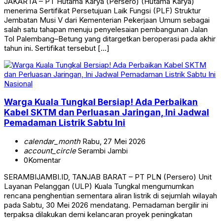
JAKARTA – PT Hutama Karya (Persero) (Hutama Karya)
menerima Sertifikat Persetujuan Laik Fungsi (PLF) Struktur
Jembatan Musi V dari Kementerian Pekerjaan Umum sebagai
salah satu tahapan menuju penyelesaian pembangunan Jalan
Tol Palembang–Betung yang ditargetkan beroperasi pada akhir
tahun ini. Sertifikat tersebut […]
Nasional
Warga Kuala Tungkal Bersiap! Ada Perbaikan
Kabel SKTM dan Perluasan Jaringan, Ini Jadwal
Pemadaman Listrik Sabtu Ini
calendar_month
Rabu, 27 Mei 2026
account_circle
Serambi Jambi
0
Komentar
SERAMBIJAMBI.ID, TANJAB BARAT – PT PLN (Persero) Unit
Layanan Pelanggan (ULP) Kuala Tungkal mengumumkan
rencana penghentian sementara aliran listrik di sejumlah wilayah
pada Sabtu, 30 Mei 2026 mendatang. Pemadaman bergilir ini
terpaksa dilakukan demi kelancaran proyek peningkatan