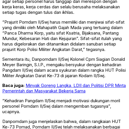
agar setiap personel harus tanggap dan merespon dengan
kerja keras, kerja cerdas dan selalu berusaha melaksanakan
setiap tugas dengan tulus dan ikhlas.
“Prajurit Pomdam II/Swj harus memiliki dan menjiwai sifat-sifat
yang dimiliki oleh Mahapatih Gajah Mada yang tertuang dalam
“Panca Dharma Korp, yaitu sifat Ksatria, Bijaksana, Pantang
Mundur, Kebesaran Hati dan Kejujuran”. Sifat-sifat itulah yang
harus digelorakan dan ditanamkan didalam sanubari setiap
prajurit Korp Polisi Militer Angkatan Darat,” tegasnya.
Sementara itu, Danpomdam II/Swj Kolonel Cpm Siagian Donald
Meyer Baringin, S.I.P., mengaku bersyukur dengan kehadiran
Pangdam II/Swj dalam acara syukuran dalam rangka HUT Polisi
Militer Angkatan Darat Ke-73 di jajaran Kodam II/Swj.
Baca juga:
Minyak Goreng Langka, LDII dan Politisi DPR Minta
Pemerintah dan Masyarakat Bekerja Sama
“Kehadiran Pangdam II/Swj menjadi motivasi dukungan moril
personel Pomdam II/Swj dalam mengemban tugasnya”,
ucapnya.
Danpomdam juga menjelaskan bahwa, dalam rangkaian HUT
Ke-73 Pomad, Pomdam II/Swj telah melaksanakan berbagai