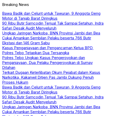
Breaking News
Bawa Badik dan Celurit untuk Tawuran, 9 Anggota Geng
Motor di Tanjab Barat Diringkus
90 Ribu Butir Samcodin Terjual Tak Sampai Setahun, Indra
Safari Desak Audit Menyeluruh
Ungkap Jaringan Narkoba, BNN Provinsi Jambi dan Bea
Cukai Amankan Sembilan Pelaku beserta 766 Butir
Ekstasi dan 146 Gram Sabu
Kasus Penganiayaan dan Pengancaman Ketua BPD,
Polres Tebo Tetapkan Dua Tersangka
Polres Tebo Ungkap Kasus Pengeroyokan dan
Penganiayaan, Dua Pelaku Pengeroyokan di Sumay
Ditahan
Terkait Dugaan Keterlibatan Okum Pejabat dalam Kasus
Narkotika, Kakanwil Ditjen Pas Jambi Dukung Penuh
Proses Hukum
Bawa Badik dan Celurit untuk Tawuran, 9 Anggota Geng
Motor di Tanjab Barat Diringkus
90 Ribu Butir Samcodin Terjual Tak Sampai Setahun, Indra
Safari Desak Audit Menyeluruh
Ungkap Jaringan Narkoba, BNN Provinsi Jambi dan Bea
Cukai Amankan Sembilan Pelaku beserta 766 Butir