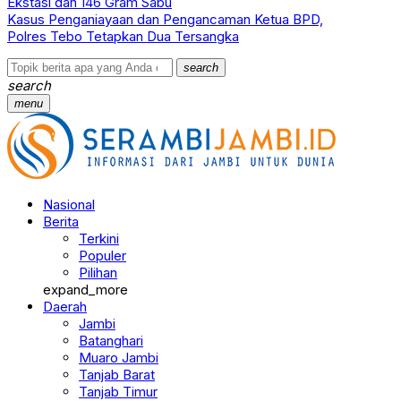
Ekstasi dan 146 Gram Sabu
Kasus Penganiayaan dan Pengancaman Ketua BPD,
Polres Tebo Tetapkan Dua Tersangka
search
search
menu
Nasional
Berita
Terkini
Populer
Pilihan
expand_more
Daerah
Jambi
Batanghari
Muaro Jambi
Tanjab Barat
Tanjab Timur