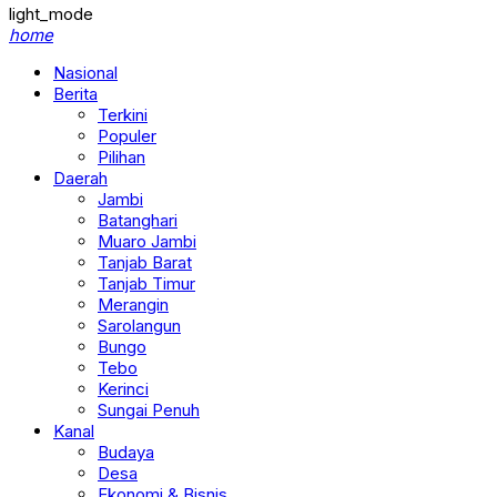
light_mode
home
Nasional
Berita
Terkini
Populer
Pilihan
Daerah
Jambi
Batanghari
Muaro Jambi
Tanjab Barat
Tanjab Timur
Merangin
Sarolangun
Bungo
Tebo
Kerinci
Sungai Penuh
Kanal
Budaya
Desa
Ekonomi & Bisnis