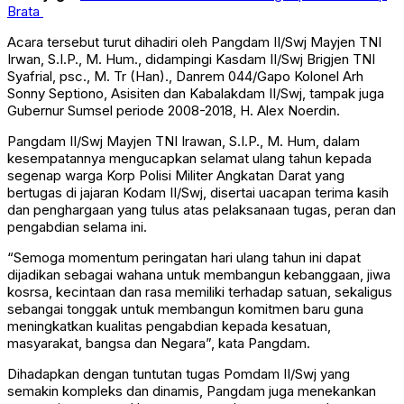
Brata
Acara tersebut turut dihadiri oleh Pangdam II/Swj Mayjen TNI
Irwan, S.I.P., M. Hum., didampingi Kasdam II/Swj Brigjen TNI
Syafrial, psc., M. Tr (Han)., Danrem 044/Gapo Kolonel Arh
Sonny Septiono, Asisiten dan Kabalakdam II/Swj, tampak juga
Gubernur Sumsel periode 2008-2018, H. Alex Noerdin.
Pangdam II/Swj Mayjen TNI Irawan, S.I.P., M. Hum, dalam
kesempatannya mengucapkan selamat ulang tahun kepada
segenap warga Korp Polisi Militer Angkatan Darat yang
bertugas di jajaran Kodam II/Swj, disertai uacapan terima kasih
dan penghargaan yang tulus atas pelaksanaan tugas, peran dan
pengabdian selama ini.
“Semoga momentum peringatan hari ulang tahun ini dapat
dijadikan sebagai wahana untuk membangun kebanggaan, jiwa
kosrsa, kecintaan dan rasa memiliki terhadap satuan, sekaligus
sebangai tonggak untuk membangun komitmen baru guna
meningkatkan kualitas pengabdian kepada kesatuan,
masyarakat, bangsa dan Negara”, kata Pangdam.
Dihadapkan dengan tuntutan tugas Pomdam II/Swj yang
semakin kompleks dan dinamis, Pangdam juga menekankan