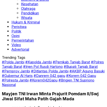
Kesehatan
Olahraga
Pendidikan
Wisata
Hukum & Kriminal
Peristiwa
Politik
Opini
Pemerintahan
Video
Advertorial
Trending Tags
#Polda Jambi
#Kapolda Jambi
#Pemkab Tanjab Barat
#Polres
Tanjab Barat
#Irjen Pol Rusdi Hartono
#Bupati Tanjab Barat
#Pemprov Jambi
#Ditlantas Polda Jambi
#AKBP Agung Basuki
#Gubernur Al Haris
#Danrem 042 gapu
#Korem 042 Gapu
#Polresta Jambi
#Korem042Gapu
#Brigjen TNI Supriono
Nasional
Mayjen TNI Irwan Minta Prajurit Pomdam II/Swj
Jiwai Sifat Maha Patih Gajah Mada