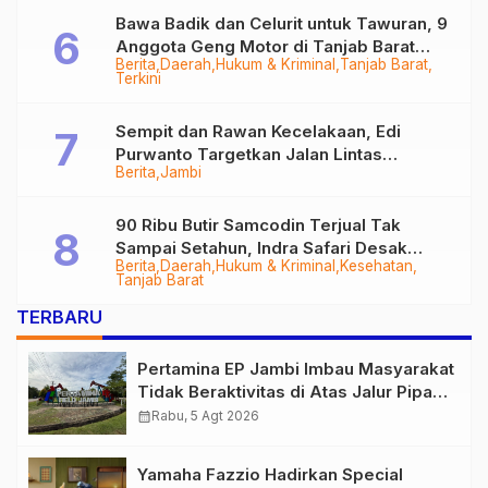
Bawa Badik dan Celurit untuk Tawuran, 9
Anggota Geng Motor di Tanjab Barat
Berita
Daerah
Hukum & Kriminal
Tanjab Barat
Diringkus
Terkini
Sempit dan Rawan Kecelakaan, Edi
Purwanto Targetkan Jalan Lintas
Berita
Jambi
Tungkal-Jambi Mulus di 2028
90 Ribu Butir Samcodin Terjual Tak
Sampai Setahun, Indra Safari Desak
Berita
Daerah
Hukum & Kriminal
Kesehatan
Audit Menyeluruh
Tanjab Barat
TERBARU
Pertamina EP Jambi Imbau Masyarakat
Tidak Beraktivitas di Atas Jalur Pipa
Migas Demi Keselamatan Bersama
calendar_month
Rabu, 5 Agt 2026
Yamaha Fazzio Hadirkan Special