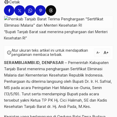
print
Cetak
“Bupati Tanjab Barat saat menerima penghargaan dari Menteri
Kesehatan RI”
Atur ukuran teks artikel ini untuk mendapatkan
text_increase
info
text_decrease
pengalaman membaca terbaik.
SERAMBIJAMBI.ID, DENPASAR
– Pemerintah Kabupaten
Tanjab Barat menerima penghargaan Sertifikat Eliminasi
Malaria dari Kementerian Kesehatan Republik Indonesia.
Penhargaan itu diterima langsung oleh Bupati Dr. Ir. H. Safrial,
MS pada acara Peringatan Hari Malaria se-Dunia, Senin
(13/5/19). Turut serta mendampingi Bupati pada acara
tersebut yakni Ketua TP PK Hj. Cici Halimah, SE dan Kadis
Kesehatan Tanjab Barat dr. Hj. Andi Pada, M.Kes.
Kegiatan yang berlangsung di Gedung Balai Desa Budaya