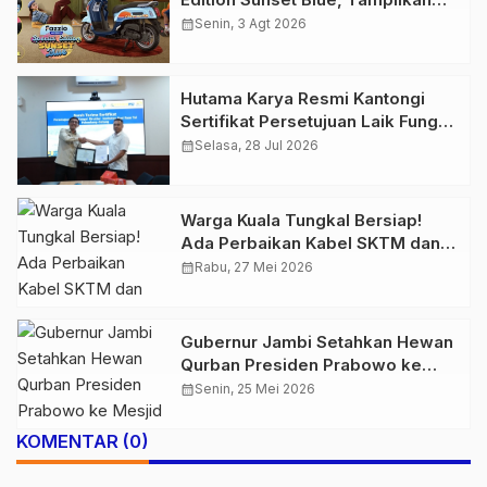
Nuansa Retro Summer yang
calendar_month
Senin, 3 Agt 2026
Semakin Skena
Hutama Karya Resmi Kantongi
Sertifikat Persetujuan Laik Fungsi
Struktur Jembatan Musi V Tol
calendar_month
Selasa, 28 Jul 2026
Palembang–Betung
Warga Kuala Tungkal Bersiap!
Ada Perbaikan Kabel SKTM dan
Perluasan Jaringan, Ini Jadwal
calendar_month
Rabu, 27 Mei 2026
Pemadaman Listrik Sabtu Ini
Gubernur Jambi Setahkan Hewan
Qurban Presiden Prabowo ke
Mesjid Islamic Center
calendar_month
Senin, 25 Mei 2026
KOMENTAR (0)