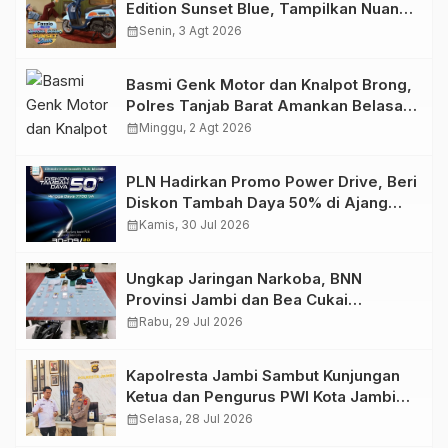
Edition Sunset Blue, Tampilkan Nuansa
Retro Summer yang Semakin Skena
calendar_month
Senin, 3 Agt 2026
Basmi Genk Motor dan Knalpot Brong,
Polres Tanjab Barat Amankan Belasan
Kendaraan
calendar_month
Minggu, 2 Agt 2026
PLN Hadirkan Promo Power Drive, Beri
Diskon Tambah Daya 50% di Ajang
GIIAS 2026
calendar_month
Kamis, 30 Jul 2026
Ungkap Jaringan Narkoba, BNN
Provinsi Jambi dan Bea Cukai
Amankan Sembilan Pelaku beserta
calendar_month
Rabu, 29 Jul 2026
766 Butir Ekstasi dan 146 Gram Sabu
Kapolresta Jambi Sambut Kunjungan
Ketua dan Pengurus PWI Kota Jambi
Perkuat Sinergi dan Kolaborasi
calendar_month
Selasa, 28 Jul 2026