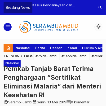
n Narkoba, BNN
Kasus Penganiayaan dan
Polres T
search
Breaking News
dan Bea Cukai
Pengancaman Ketua BPD, Polres
Pengeroy
an Pelaku beserta
Tebo Tetapkan Dua Tersangka
Dua Pela
si dan 146 Gram
Ditahan
menu
light_mode
home
Nasional
Berita
Daerah
Kanal
Hukum & Krim
TRENDING TAGS
#Polda Jambi
#Kapolda Jambi
#Pemkab
Nasional
Pemkab Tanjab Barat Terima
Penghargaan “Sertifikat
Eliminasi Malaria” dari Menteri
Kesehatan RI
account_circle
calendar_month
comment
Serambi Jambi
Senin, 13 Mei 2019
0 komentar