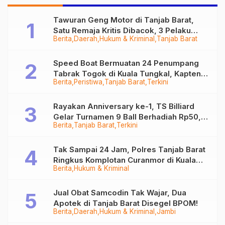
Dunia
Tawuran Geng Motor di Tanjab Barat,
Satu Remaja Kritis Dibacok, 3 Pelaku
Berita
Daerah
Hukum & Kriminal
Tanjab Barat
Ditangkap
Speed Boat Bermuatan 24 Penumpang
Tabrak Togok di Kuala Tungkal, Kapten
Berita
Peristiwa
Tanjab Barat
Terkini
Sempat Hilang
Rayakan Anniversary ke-1, TS Billiard
Gelar Turnamen 9 Ball Berhadiah Rp50,8
Berita
Tanjab Barat
Terkini
Juta
Tak Sampai 24 Jam, Polres Tanjab Barat
Ringkus Komplotan Curanmor di Kuala
Berita
Hukum & Kriminal
Tungkal
Jual Obat Samcodin Tak Wajar, Dua
Apotek di Tanjab Barat Disegel BPOM!
Berita
Daerah
Hukum & Kriminal
Jambi