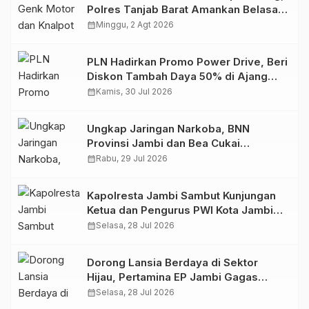
Polres Tanjab Barat Amankan Belasan
Kendaraan
calendar_month
Minggu, 2 Agt 2026
PLN Hadirkan Promo Power Drive, Beri
Diskon Tambah Daya 50% di Ajang
GIIAS 2026
calendar_month
Kamis, 30 Jul 2026
Ungkap Jaringan Narkoba, BNN
Provinsi Jambi dan Bea Cukai
Amankan Sembilan Pelaku beserta
calendar_month
Rabu, 29 Jul 2026
766 Butir Ekstasi dan 146 Gram Sabu
Kapolresta Jambi Sambut Kunjungan
Ketua dan Pengurus PWI Kota Jambi
Perkuat Sinergi dan Kolaborasi
calendar_month
Selasa, 28 Jul 2026
Dorong Lansia Berdaya di Sektor
Hijau, Pertamina EP Jambi Gagas
Lansiapreneur Batik Eco-Print
calendar_month
Selasa, 28 Jul 2026