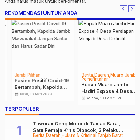
Anda harus
masuk
untuk berkomentar.
REKOMENDASI UNTUK ANDA
Jambi
Pilihan
Berita
Daerah
Muaro Jambi
Pemerintahan
Pasien Positif Covid-19
Bupati Muaro Jambi
Bertambah, Kapolda
Hadiri Expose 4 Desa
Jambi: Masyarakat
calendar_month
Rabu, 13 Mei 2020
Persiapan Menjadi
calendar_month
Selasa, 10 Feb 2026
Jangan Santai dan
Desa Definitif
Harus Sadar Diri
…
TERPOPULER
Tawuran Geng Motor di Tanjab Barat,
Satu Remaja Kritis Dibacok, 3 Pelaku
Berita
Daerah
Hukum & Kriminal
Tanjab Barat
Ditangkap