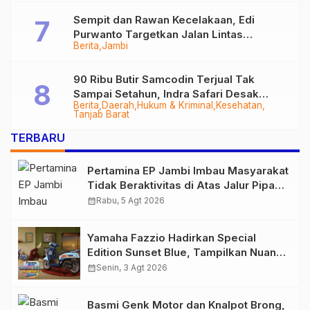
Sempit dan Rawan Kecelakaan, Edi
Purwanto Targetkan Jalan Lintas
Berita
Jambi
Tungkal-Jambi Mulus di 2028
90 Ribu Butir Samcodin Terjual Tak
Sampai Setahun, Indra Safari Desak
Berita
Daerah
Hukum & Kriminal
Kesehatan
Audit Menyeluruh
Tanjab Barat
TERBARU
Pertamina EP Jambi Imbau Masyarakat
Tidak Beraktivitas di Atas Jalur Pipa
Migas Demi Keselamatan Bersama
calendar_month
Rabu, 5 Agt 2026
Yamaha Fazzio Hadirkan Special
Edition Sunset Blue, Tampilkan Nuansa
Retro Summer yang Semakin Skena
calendar_month
Senin, 3 Agt 2026
Basmi Genk Motor dan Knalpot Brong,