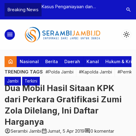
n Narkoba, BNN
Kasus Penganiayaan dan
Polres T
search
Breaking News
dan Bea Cukai
Pengancaman Ketua BPD, Polres
Pengeroy
an Pelaku beserta
Tebo Tetapkan Dua Tersangka
Dua Pela
si dan 146 Gram
Ditahan
menu
light_mode
home
Nasional
Berita
Daerah
Kanal
Hukum & Krim
TRENDING TAGS
#Polda Jambi
#Kapolda Jambi
#Pemkab
Jambi
Terkini
Dua Mobil Hasil Sitaan KPK
dari Perkara Gratifikasi Zumi
Zola Dilelang, Ini Daftar
Harganya
account_circle
calendar_month
comment
Serambi Jambi
Jumat, 5 Apr 2019
0 komentar