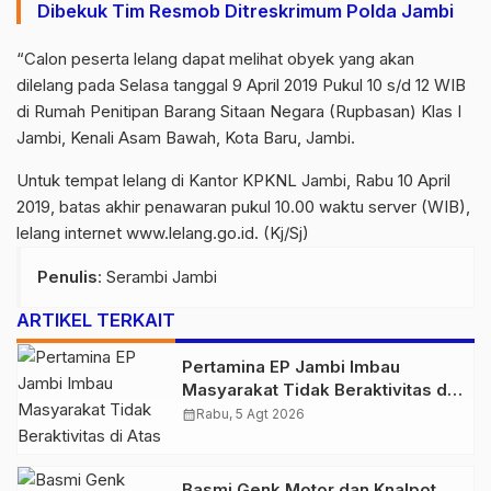
Dibekuk Tim Resmob Ditreskrimum Polda Jambi
“Calon peserta lelang dapat melihat obyek yang akan
dilelang pada Selasa tanggal 9 April 2019 Pukul 10 s/d 12 WIB
di Rumah Penitipan Barang Sitaan Negara (Rupbasan) Klas I
Jambi, Kenali Asam Bawah, Kota Baru, Jambi.
Untuk tempat lelang di Kantor KPKNL Jambi, Rabu 10 April
2019, batas akhir penawaran pukul 10.00 waktu server (WIB),
lelang internet
www.lelang.go.id
. (Kj/Sj)
Penulis
: Serambi Jambi
ARTIKEL TERKAIT
Pertamina EP Jambi Imbau
Masyarakat Tidak Beraktivitas di
Atas Jalur Pipa Migas Demi
calendar_month
Rabu, 5 Agt 2026
Keselamatan Bersama
Basmi Genk Motor dan Knalpot