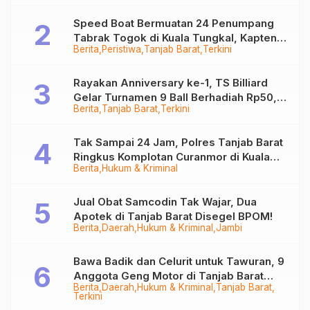
Speed Boat Bermuatan 24 Penumpang
Tabrak Togok di Kuala Tungkal, Kapten
Berita
Peristiwa
Tanjab Barat
Terkini
Sempat Hilang
Rayakan Anniversary ke-1, TS Billiard
Gelar Turnamen 9 Ball Berhadiah Rp50,8
Berita
Tanjab Barat
Terkini
Juta
Tak Sampai 24 Jam, Polres Tanjab Barat
Ringkus Komplotan Curanmor di Kuala
Berita
Hukum & Kriminal
Tungkal
Jual Obat Samcodin Tak Wajar, Dua
Apotek di Tanjab Barat Disegel BPOM!
Berita
Daerah
Hukum & Kriminal
Jambi
Bawa Badik dan Celurit untuk Tawuran, 9
Anggota Geng Motor di Tanjab Barat
Berita
Daerah
Hukum & Kriminal
Tanjab Barat
Diringkus
Terkini