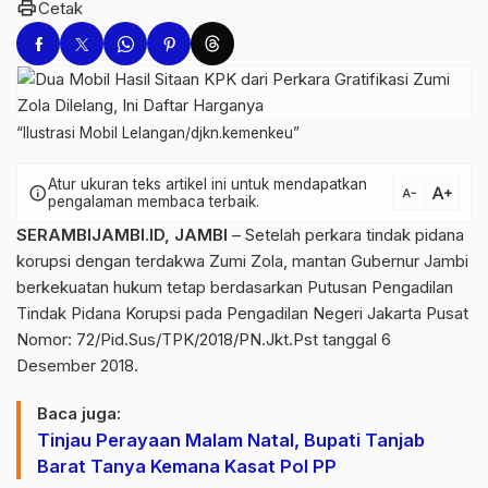
print
Cetak
“Ilustrasi Mobil Lelangan/djkn.kemenkeu”
Atur ukuran teks artikel ini untuk mendapatkan
text_increase
info
text_decrease
pengalaman membaca terbaik.
SERAMBIJAMBI.ID, JAMBI
– Setelah perkara tindak pidana
korupsi dengan terdakwa Zumi Zola, mantan Gubernur Jambi
berkekuatan hukum tetap berdasarkan Putusan Pengadilan
Tindak Pidana Korupsi pada Pengadilan Negeri Jakarta Pusat
Nomor: 72/Pid.Sus/TPK/2018/PN.Jkt.Pst tanggal 6
Desember 2018.
Baca juga:
Tinjau Perayaan Malam Natal, Bupati Tanjab
Barat Tanya Kemana Kasat Pol PP