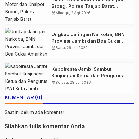
Brong, Polres Tanjab Barat
Amankan Belasan Kendaraan
calendar_month
Minggu, 2 Agt 2026
Ungkap Jaringan Narkoba, BNN
Provinsi Jambi dan Bea Cukai
Amankan Sembilan Pelaku
calendar_month
Rabu, 29 Jul 2026
beserta 766 Butir Ekstasi dan 146
Gram Sabu
Kapolresta Jambi Sambut
Kunjungan Ketua dan Pengurus
PWI Kota Jambi Perkuat Sinergi
calendar_month
Selasa, 28 Jul 2026
dan Kolaborasi
KOMENTAR (0)
Saat ini belum ada komentar
Silahkan tulis komentar Anda