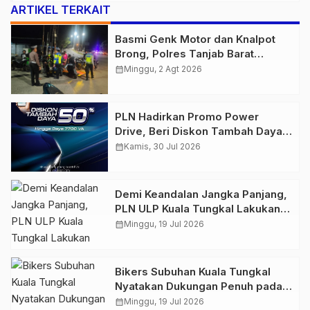
ARTIKEL TERKAIT
Basmi Genk Motor dan Knalpot
Brong, Polres Tanjab Barat
Amankan Belasan Kendaraan
calendar_month
Minggu, 2 Agt 2026
PLN Hadirkan Promo Power
Drive, Beri Diskon Tambah Daya
50% di Ajang GIIAS 2026
calendar_month
Kamis, 30 Jul 2026
Demi Keandalan Jangka Panjang,
PLN ULP Kuala Tungkal Lakukan
Pemeliharaan Jaringan Berkala
calendar_month
Minggu, 19 Jul 2026
Bikers Subuhan Kuala Tungkal
Nyatakan Dukungan Penuh pada
Polres Tanjab Barat Berantas
calendar_month
Minggu, 19 Jul 2026