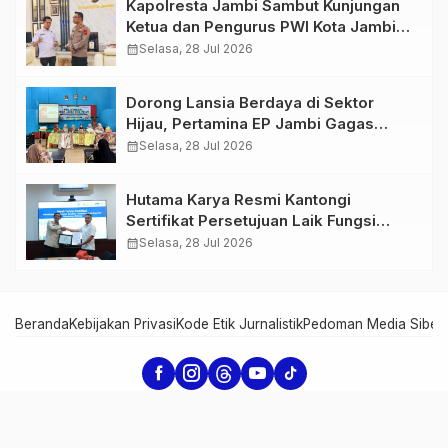
Kapolresta Jambi Sambut Kunjungan
Ketua dan Pengurus PWI Kota Jambi
Perkuat Sinergi dan Kolaborasi
calendar_month
Selasa, 28 Jul 2026
Dorong Lansia Berdaya di Sektor
Hijau, Pertamina EP Jambi Gagas
Lansiapreneur Batik Eco-Print
calendar_month
Selasa, 28 Jul 2026
Hutama Karya Resmi Kantongi
Sertifikat Persetujuan Laik Fungsi
Struktur Jembatan Musi V Tol
calendar_month
Selasa, 28 Jul 2026
Palembang–Betung
Beranda
Kebijakan Privasi
Kode Etik Jurnalistik
Pedoman Media Siber
Serambi Jambi - Informasi dari Jambi untuk Dunia