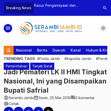
n Narkoba, BNN
Kasus Penganiayaan dan
Polres T
search
Breaking News
dan Bea Cukai
Pengancaman Ketua BPD, Polres
Pengeroy
an Pelaku beserta
Tebo Tetapkan Dua Tersangka
Dua Pela
si dan 146 Gram
Ditahan
menu
light_mode
home
Nasional
Berita
Daerah
Kanal
Hukum & Krim
TRENDING TAGS
#Polda Jambi
#Kapolda Jambi
#Pemkab
Pemerintahan
Tanjab Barat
Jadi Pemateri LK II HMI Tingkat
Nasional, Ini yang Disampaikan
Bupati Safrial
account_circle
calendar_month
comment
Serambi Jambi
Senin, 25 Mar 2019
0 komentar
print
Cetak