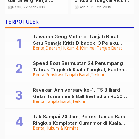
dan Sinergi Kerja,
di Kuala Tungkal Ricuh,
Basarnas Gelar Coffe
Pedagang Cekcok
calendar_month
Rabu, 27 Mar 2019
calendar_month
Senin, 11 Feb 2019
Morning Bersama Insan
dengan Satpol PP
Media
TERPOPULER
Tawuran Geng Motor di Tanjab Barat,
Satu Remaja Kritis Dibacok, 3 Pelaku
Berita
Daerah
Hukum & Kriminal
Tanjab Barat
Ditangkap
Speed Boat Bermuatan 24 Penumpang
Tabrak Togok di Kuala Tungkal, Kapten
Berita
Peristiwa
Tanjab Barat
Terkini
Sempat Hilang
Rayakan Anniversary ke-1, TS Billiard
Gelar Turnamen 9 Ball Berhadiah Rp50,8
Berita
Tanjab Barat
Terkini
Juta
Tak Sampai 24 Jam, Polres Tanjab Barat
Ringkus Komplotan Curanmor di Kuala
Berita
Hukum & Kriminal
Tungkal