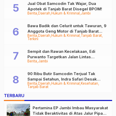
Jual Obat Samcodin Tak Wajar, Dua
Apotek di Tanjab Barat Disegel BPOM!
Berita
Daerah
Hukum & Kriminal
Jambi
Bawa Badik dan Celurit untuk Tawuran, 9
Anggota Geng Motor di Tanjab Barat
Berita
Daerah
Hukum & Kriminal
Tanjab Barat
Diringkus
Terkini
Sempit dan Rawan Kecelakaan, Edi
Purwanto Targetkan Jalan Lintas
Berita
Jambi
Tungkal-Jambi Mulus di 2028
90 Ribu Butir Samcodin Terjual Tak
Sampai Setahun, Indra Safari Desak
Berita
Daerah
Hukum & Kriminal
Kesehatan
Audit Menyeluruh
Tanjab Barat
TERBARU
Pertamina EP Jambi Imbau Masyarakat
Tidak Beraktivitas di Atas Jalur Pipa