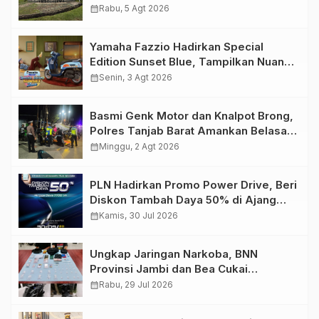
Migas Demi Keselamatan Bersama
calendar_month
Rabu, 5 Agt 2026
Yamaha Fazzio Hadirkan Special
Edition Sunset Blue, Tampilkan Nuansa
Retro Summer yang Semakin Skena
calendar_month
Senin, 3 Agt 2026
Basmi Genk Motor dan Knalpot Brong,
Polres Tanjab Barat Amankan Belasan
Kendaraan
calendar_month
Minggu, 2 Agt 2026
PLN Hadirkan Promo Power Drive, Beri
Diskon Tambah Daya 50% di Ajang
GIIAS 2026
calendar_month
Kamis, 30 Jul 2026
Ungkap Jaringan Narkoba, BNN
Provinsi Jambi dan Bea Cukai
Amankan Sembilan Pelaku beserta
calendar_month
Rabu, 29 Jul 2026
766 Butir Ekstasi dan 146 Gram Sabu