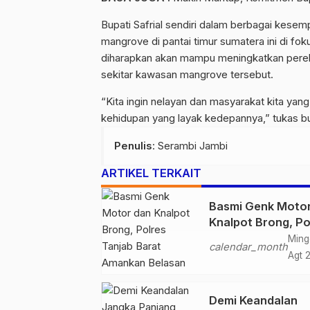
Bupati Safrial sendiri dalam berbagai kes
mangrove di pantai timur sumatera ini di 
diharapkan akan mampu meningkatkan pereko
sekitar kawasan mangrove tersebut.
“Kita ingin nelayan dan masyarakat kita yan
kehidupan yang layak kedepannya,” tukas bup
Penulis
: Serambi Jambi
ARTIKEL TERKAIT
Basmi Genk Moto
Knalpot Brong, Po
Tanjab Barat Am
Ming
calendar_month
Belasan Kendaraa
Agt 
Demi Keandalan