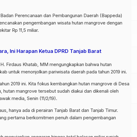
lui Badan Perencanaan dan Pembangunan Daerah (Bappeda)
merencanakan pengembangan wisata hutan mangrove dengan
itar Rp 11,5 miliar.
ra, Ini Harapan Ketua DPRD Tanjab Barat
r. H. Firdaus Khatab, MM mengungkapkan bahwa hutan
b untuk menonjolkan pariwisata daerah pada tahun 2019 ini.
ahun 2019 ini. Kita fokus kembangkan hutan mangrove di Desa
, hutan mangrove tersebut sudah diakui dan dikenali oleh
wak media, Senin (11/2/19).
aus, hanya ada di perairan Tanjab Barat dan Tanjab Timur.
h yang pertama berkomitmen penuh dalam pengembangan
h menyiapkan anggaran hingga total belasan miliar rupiah