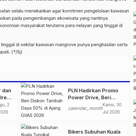
empatan selalu menekankan agar komitmen pengelolaan kawasan
fokuskan pada pengembangan ekowisata yang nantinya
nomian masyarakat terutama para nelayan yang tinggal di
g tinggal di sekitar kawasan mangrove punya penghasilan serta
ati. (*/Sj)
r dan
PLN Hadirkan Promo
lres
Power Drive, Beri
ankan
Diskon Tambah Daya
gu, 2
Kamis, 30
calendar_month
n
50% di Ajang GIIAS
2026
Jul 2026
2026
Bikers Subuhan Kuala