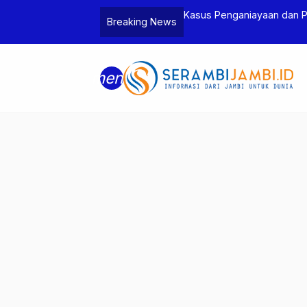
Jambi dan Bea Cukai Amankan Sembilan
Kasus Penganiayaan dan 
Breaking News
6 Gram Sabu
Tersangka
menu