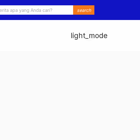
o Ungkap Kasus Pengeroyokan dan Penganiayaan, Dua Pelaku
search
an di Sumay Ditahan
light_mode