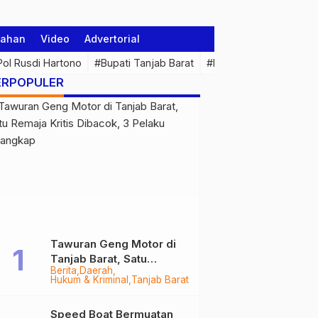
tahan
Video
Advertorial
 Pol Rusdi Hartono
#Bupati Tanjab Barat
#Pemprov Jambi
#Di
ERPOPULER
Tawuran Geng Motor di
Tanjab Barat, Satu
Berita
Daerah
Remaja Kritis Dibacok, 3
Hukum & Kriminal
Tanjab Barat
Pelaku Ditangkap
Speed Boat Bermuatan