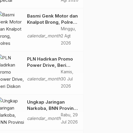
Agt 2026
Retro Summer yang
Semakin Skena
Basmi Genk Motor dan
Knalpot Brong, Polres
Tanjab Barat Amankan
Minggu,
Belasan Kendaraan
calendar_month
2 Agt
2026
PLN Hadirkan Promo
Power Drive, Beri
Diskon Tambah Daya
Kamis,
50% di Ajang GIIAS
calendar_month
30 Jul
2026
2026
Ungkap Jaringan
Narkoba, BNN Provinsi
Jambi dan Bea Cukai
Rabu, 29
calendar_month
Amankan Sembilan
Jul 2026
Pelaku beserta 766