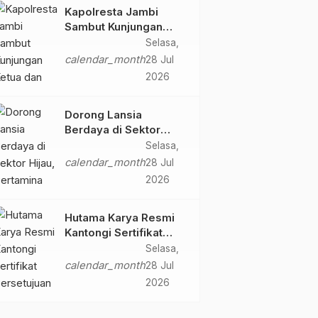
Butir Ekstasi dan 146
Kapolresta Jambi
Gram Sabu
Sambut Kunjungan
Ketua dan Pengurus
Selasa,
PWI Kota Jambi
calendar_month
28 Jul
Perkuat Sinergi dan
2026
Kolaborasi
Dorong Lansia
Berdaya di Sektor
Hijau, Pertamina EP
Selasa,
Jambi Gagas
calendar_month
28 Jul
Lansiapreneur Batik
2026
Eco-Print
Hutama Karya Resmi
Kantongi Sertifikat
Persetujuan Laik
Selasa,
Fungsi Struktur
calendar_month
28 Jul
Jembatan Musi V Tol
2026
Palembang–Betung