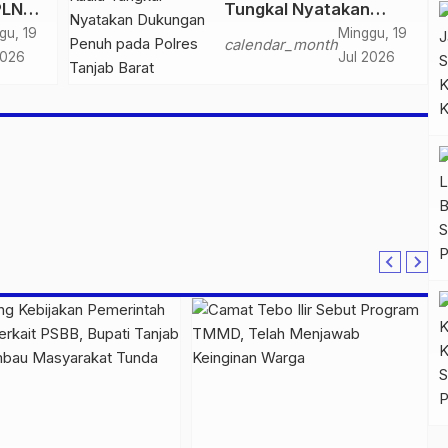
PLN
Tungkal Nyatakan
l
Dukungan Penuh pada
gu, 19
Minggu, 19
calendar_month
raan
Polres Tanjab Barat
2026
Jul 2026
Berantas Geng Motor