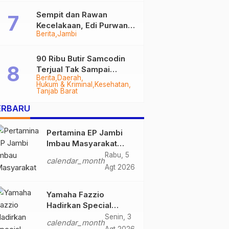
Sempit dan Rawan
Kecelakaan, Edi Purwanto
Berita
Jambi
Targetkan Jalan Lintas
Tungkal-Jambi Mulus di
2028
90 Ribu Butir Samcodin
Terjual Tak Sampai
Berita
Daerah
Setahun, Indra Safari
Hukum & Kriminal
Kesehatan
Desak Audit Menyeluruh
Tanjab Barat
ERBARU
Pertamina EP Jambi
Imbau Masyarakat
Tidak Beraktivitas di
Rabu, 5
calendar_month
Atas Jalur Pipa Migas
Agt 2026
Demi Keselamatan
Bersama
Yamaha Fazzio
Hadirkan Special
Edition Sunset Blue,
Senin, 3
calendar_month
Tampilkan Nuansa