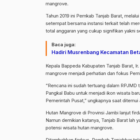
mangrove.
Tahun 2019 ini Pemkab Tanjab Barat, mela
setempat bersama instansi terkait telah 
total anggaran yang cukup signifikan yakni sek
Baca juga:
Hadiri Musrenbang Kecamatan Beta
Kepala Bappeda Kabupaten Tanjab Barat, I
mangrove menjadi perhatian dan fokus Pemka
“Rencana ini sudah tertuang dalam RPJMD t
Pangkal Babu untuk menjadi ikon wisata baru
Pemerintah Pusat,” ungkapnya saat ditemui a
Hutan Mangrove di Provinsi Jambi lanjut fird
Namun demikian katanya, Tanjab Barat la
potensi wisata hutan mangrove.
Ditambahkan firdaus, Pemkab Tanjabbar tela