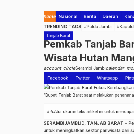
home
Nasional
Berita
Daerah
Kan
TRENDING TAGS
#Polda Jambi
#Kapold
Tanjab Barat
Pemkab Tanjab Ba
Wisata Hutan Man
account_circle
Serambi Jambi
calendar_mo
Facebook
Twitter
Whatsapp
Pint
“Bupati Tanjab Barat saat melakukan penana
info
Atur ukuran teks artikel ini untuk menda
SERAMBIJAMBI.ID, TANJAB BARAT
– Pe
untuk meningkatkan sektor pariwisata dari s