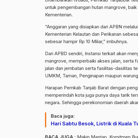
untuk pengembangan hutan mangrove, baik
Kementerian.
“Anggaran yang disiapkan dari APBN melalui 
Kementerian Kelautan dan Perikanan sebesa
sebesar hampir Rp 10 Miliar,” imbuhnya.
Dari APBD sendiri, Instansi terkait akan me
mangrove, memperbaiki akses jalan, serta fas
jalan dan jembatan serta fasilitas-dasilita
UMKM, Taman, Penginapan maupun warung ma
Harapan Pemkab Tanjab Barat dengan penge
memperindah kota juga punya daya tarik ter
negara. Sehingga perekonomian daerah akan
Baca juga:
Hari Sabtu Besok, Listrik di Kuala
BACA JUGA :
Makin Mantap, Komitmen Bup