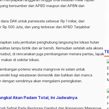
 yang bersumber dari APBD maupun dari APBN dan
dana DAK untuk pariwisata sebesar Rp 1 miliar, dari
r Rp 500 Juta, dan yang terbesar dari APBD Tanjabbar
nyiapkan satu jembatan penghubung langsung ke lokasi hutan
ilitas lampu listrik dan air bersih. Kemudian setelah ada akses
T
s tersebut, di rencanakan juga pembangunan menara pantau, lapak
kan di sekitar lokasi.
mbangan potensi wisata mangrove ini selain untuk
sendiri bagi wisatawan domestik dan bahkan dari manca
 dengan sendirinya akan mengalami peningkatan.
 Tungkal Akan Padam Total, Ini Jadwalnya
ati Safrial Pada Restorasi Gambut dan Konservasi Mangrove