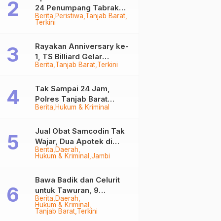
24 Penumpang Tabrak
Berita
Peristiwa
Tanjab Barat
Togok di Kuala Tungkal,
Terkini
Kapten Sempat Hilang
Rayakan Anniversary ke-
1, TS Billiard Gelar
Berita
Tanjab Barat
Terkini
Turnamen 9 Ball
Berhadiah Rp50,8 Juta
Tak Sampai 24 Jam,
Polres Tanjab Barat
Berita
Hukum & Kriminal
Ringkus Komplotan
Curanmor di Kuala
Tungkal
Jual Obat Samcodin Tak
Wajar, Dua Apotek di
Berita
Daerah
Tanjab Barat Disegel
Hukum & Kriminal
Jambi
BPOM!
Bawa Badik dan Celurit
untuk Tawuran, 9
Berita
Daerah
Anggota Geng Motor di
Hukum & Kriminal
Tanjab Barat Diringkus
Tanjab Barat
Terkini