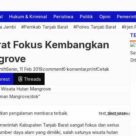
al
Hukum & Kriminal
Peristiwa
Politik
Opini
Pemerin
a Jambi
#Pemkab Tanjab Barat
#Polres Tanjab Barat
#Irjen
T
rat Fokus Kembangkan
grove
nth
Senin, 11 Feb 2019
comment
0 komentar
print
Cetak
erest
Threads
naman Mangrove/dok”
text_increase
patkan pengalaman membaca terbaik.
text_decrease
merintah Kabupaten Tanjab Barat sangat fokus dan serius
umber daya alam yang dimiliki, salah satunya wisata hutan