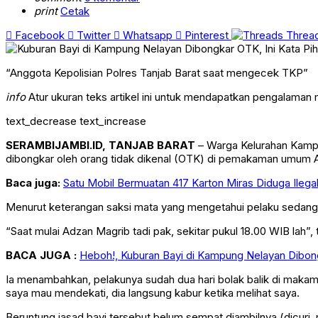
print
Cetak
Facebook
Twitter
Whatsapp
Pinterest
Threa
“Anggota Kepolisian Polres Tanjab Barat saat mengecek TKP”
info
Atur ukuran teks artikel ini untuk mendapatkan pengalaman
text_decrease
text_increase
SERAMBIJAMBI.ID, TANJAB BARAT
– Warga Kelurahan Kampu
dibongkar oleh orang tidak dikenal (OTK) di pemakaman umum
Baca juga:
Satu Mobil Bermuatan 417 Karton Miras Diduga Ilegal
Menurut keterangan saksi mata yang mengetahui pelaku sedang m
“Saat mulai Adzan Magrib tadi pak, sekitar pukul 18.00 WIB lah”, 
BACA JUGA :
Heboh!, Kuburan Bayi di Kampung Nelayan Dibong
Ia menambahkan, pelakunya sudah dua hari bolak balik di makam t
saya mau mendekati, dia langsung kabur ketika melihat saya.
Beruntung jasad bayi tersebut belum sempat diambilnya (dicuri