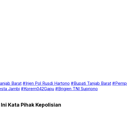
anjab Barat
#Irjen Pol Rusdi Hartono
#Bupati Tanjab Barat
#Pempr
esta Jambi
#Korem042Gapu
#Brigjen TNI Supriono
ni Kata Pihak Kepolisian