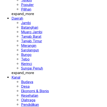
Terkini
Populer
Pilihan
expand_more
Daerah
Jambi
Batanghari
Muaro Jambi
Tanjab Barat
Tanjab Timur
Merangin
Sarolangun
Bungo
Tebo
Kerinci
Sungai Penuh
expand_more
Kanal
Budaya
Desa
Ekonomi & Bisnis
Kesehatan
Olahraga
Pendidikan