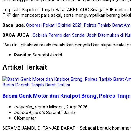
Terpisah, Kapolres Tanjab Barat AKBP ADG Sinaga, S.IK melalui
TKP dan mencatat para saksi, serta mengumpulkan barang bukti
Baca juga:
Operasi Pekat I Siginjai 2021, Polres Tanjab Barat 
BACA JUGA :
Sebilah Parang dan Sendal Jepit Ditemukan di K
“Saat ini, pihaknya masih melakukan penyelidikan siapa pelaku p
Penulis
: Serambi Jambi
Artikel Terkait
Berita
Daerah
Tanjab Barat
Terkini
Basmi Genk Motor dan Knalpot Brong, Polres Tan
calendar_month
Minggu, 2 Agt 2026
account_circle
Serambi Jambi
0
Komentar
SERAMBIJAMBI.ID, TANJAB BARAT – Sebagai bentuk komitmen da