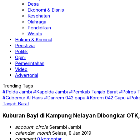
Desa
Ekonomi & Bisnis
Kesehatan
Olahraga
Pendidikan
Wisata
Hukum & Kriminal
Peristiwa
Politik
Opini
Pemerintahan
Video
Advertorial
Trending Tags
#Polda Jambi
#Kapolda Jambi
#Pemkab Tanjab Barat
#Polres T
#Gubernur Al Haris
#Danrem 042 gapu
#Korem 042 Gapu
#Polr
Tanjab Barat
Kuburan Bayi di Kampung Nelayan Dibongkar OTK, I
account_circle
Serambi Jambi
calendar_month
Selasa, 8 Jan 2019
comment
0 komentar