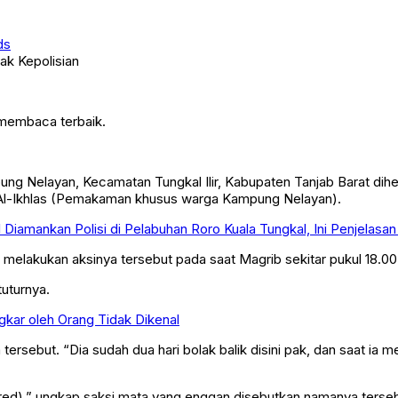
ds
 membaca terbaik.
ng Nelayan, Kecamatan Tungkal Ilir, Kabupaten Tanjab Barat di
 Al-Ikhlas (Pemakaman khusus warga Kampung Nelayan).
 Diamankan Polisi di Pelabuhan Roro Kuala Tungkal, Ini Penjelasan
elakukan aksinya tersebut pada saat Magrib sekitar pukul 18.00 
tuturnya.
kar oleh Orang Tidak Dikenal
ersebut. “Dia sudah dua hari bolak balik disini pak, dan saat ia 
, red),” ungkap saksi mata yang enggan disebutkan namanya terseb