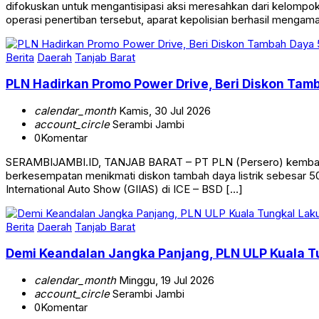
difokuskan untuk mengantisipasi aksi meresahkan dari kelomp
operasi penertiban tersebut, aparat kepolisian berhasil mengam
Berita
Daerah
Tanjab Barat
PLN Hadirkan Promo Power Drive, Beri Diskon Tam
calendar_month
Kamis, 30 Jul 2026
account_circle
Serambi Jambi
0
Komentar
SERAMBIJAMBI.ID, TANJAB BARAT – PT PLN (Persero) kembali me
berkesempatan menikmati diskon tambah daya listrik sebesar 5
International Auto Show (GIIAS) di ICE – BSD […]
Berita
Daerah
Tanjab Barat
Demi Keandalan Jangka Panjang, PLN ULP Kuala T
calendar_month
Minggu, 19 Jul 2026
account_circle
Serambi Jambi
0
Komentar