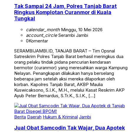
Tak Sampai 24 Jam, Polres Tanjab Barat
Ringkus Komplotan Curanmor di Kuala
Tungkal
calendar_month
Minggu, 10 Mei 2026
account_circle
Serambi Jambi
0
Komentar
SERAMBIJAMBI.ID, TANJAB BARAT – Tim Opsnal
Satreskrim Polres Tanjab Barat berhasil meringkus dua
orang pelaku tindak pidana pencurian kendaraan
bermotor (curanmor) yang meresahkan warga Kampung
Nelayan. Penangkapan dilakukan hanya berselang
beberapa jam setelah aksi mereka dilaporkan oleh
korban. Kapolres Tanjab Barat, AKBP Maulia
Kuswicaksono, S.I.K., M.H., melalui Kasat Reskrim AKP
Ayub Peter Bernardus, S.Tr.K., S.I.K., […]
Berita
Daerah
Hukum & Kriminal
Jambi
Jual Obat Samcodin Tak Wajar, Dua Apotek