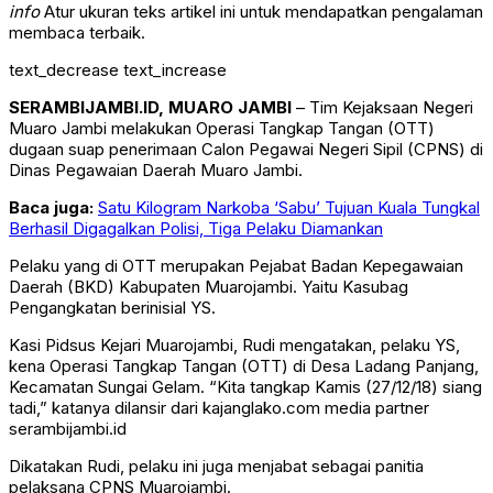
info
Atur ukuran teks artikel ini untuk mendapatkan pengalaman
membaca terbaik.
text_decrease
text_increase
SERAMBIJAMBI.ID, MUARO JAMBI
– Tim Kejaksaan Negeri
Muaro Jambi melakukan Operasi Tangkap Tangan (OTT)
dugaan suap penerimaan Calon Pegawai Negeri Sipil (CPNS) di
Dinas Pegawaian Daerah Muaro Jambi.
Baca juga:
Satu Kilogram Narkoba ‘Sabu’ Tujuan Kuala Tungkal
Berhasil Digagalkan Polisi, Tiga Pelaku Diamankan
Pelaku yang di OTT merupakan Pejabat Badan Kepegawaian
Daerah (BKD) Kabupaten Muarojambi. Yaitu Kasubag
Pengangkatan berinisial YS.
Kasi Pidsus Kejari Muarojambi, Rudi mengatakan, pelaku YS,
kena Operasi Tangkap Tangan (OTT) di Desa Ladang Panjang,
Kecamatan Sungai Gelam. “Kita tangkap Kamis (27/12/18) siang
tadi,” katanya dilansir dari kajanglako.com media partner
serambijambi.id
Dikatakan Rudi, pelaku ini juga menjabat sebagai panitia
pelaksana CPNS Muarojambi.