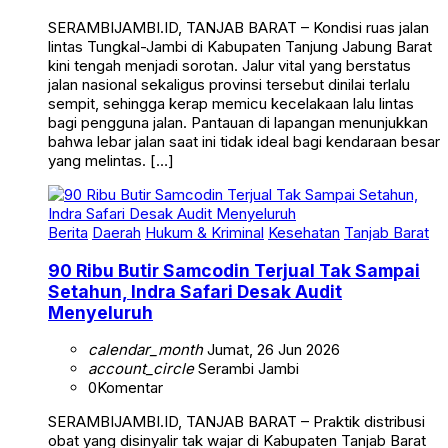
SERAMBIJAMBI.ID, TANJAB BARAT – Kondisi ruas jalan
lintas Tungkal-Jambi di Kabupaten Tanjung Jabung Barat
kini tengah menjadi sorotan. Jalur vital yang berstatus
jalan nasional sekaligus provinsi tersebut dinilai terlalu
sempit, sehingga kerap memicu kecelakaan lalu lintas
bagi pengguna jalan. Pantauan di lapangan menunjukkan
bahwa lebar jalan saat ini tidak ideal bagi kendaraan besar
yang melintas. […]
Berita
Daerah
Hukum & Kriminal
Kesehatan
Tanjab Barat
90 Ribu Butir Samcodin Terjual Tak Sampai
Setahun, Indra Safari Desak Audit
Menyeluruh
calendar_month
Jumat, 26 Jun 2026
account_circle
Serambi Jambi
0
Komentar
SERAMBIJAMBI.ID, TANJAB BARAT – Praktik distribusi
obat yang disinyalir tak wajar di Kabupaten Tanjab Barat