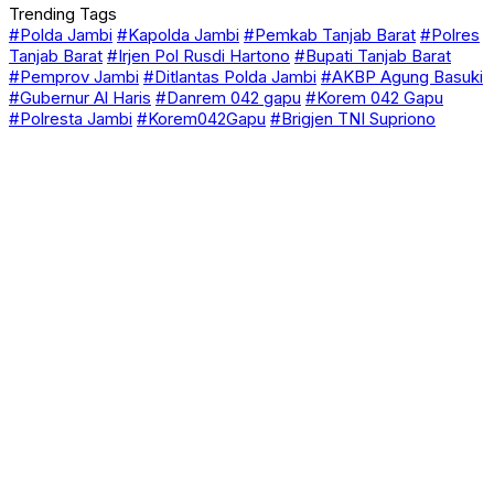
Trending Tags
#Polda Jambi
#Kapolda Jambi
#Pemkab Tanjab Barat
#Polres
Tanjab Barat
#Irjen Pol Rusdi Hartono
#Bupati Tanjab Barat
#Pemprov Jambi
#Ditlantas Polda Jambi
#AKBP Agung Basuki
#Gubernur Al Haris
#Danrem 042 gapu
#Korem 042 Gapu
#Polresta Jambi
#Korem042Gapu
#Brigjen TNI Supriono