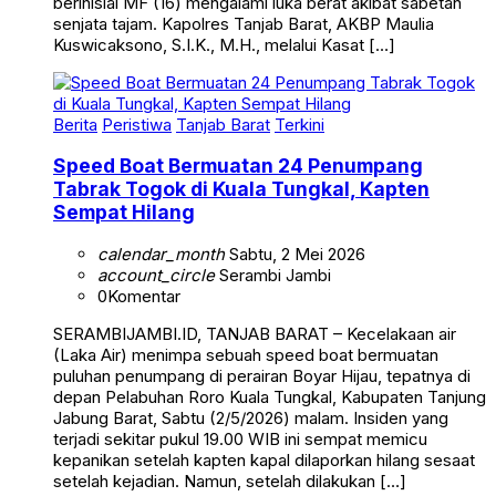
berinisial MF (16) mengalami luka berat akibat sabetan
senjata tajam. Kapolres Tanjab Barat, AKBP Maulia
Kuswicaksono, S.I.K., M.H., melalui Kasat […]
Berita
Peristiwa
Tanjab Barat
Terkini
Speed Boat Bermuatan 24 Penumpang
Tabrak Togok di Kuala Tungkal, Kapten
Sempat Hilang
calendar_month
Sabtu, 2 Mei 2026
account_circle
Serambi Jambi
0
Komentar
SERAMBIJAMBI.ID, TANJAB BARAT – Kecelakaan air
(Laka Air) menimpa sebuah speed boat bermuatan
puluhan penumpang di perairan Boyar Hijau, tepatnya di
depan Pelabuhan Roro Kuala Tungkal, Kabupaten Tanjung
Jabung Barat, Sabtu (2/5/2026) malam. Insiden yang
terjadi sekitar pukul 19.00 WIB ini sempat memicu
kepanikan setelah kapten kapal dilaporkan hilang sesaat
setelah kejadian. Namun, setelah dilakukan […]