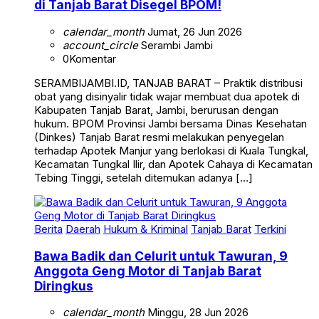
di Tanjab Barat Disegel BPOM!
calendar_month
Jumat, 26 Jun 2026
account_circle
Serambi Jambi
0
Komentar
SERAMBIJAMBI.ID, TANJAB BARAT – Praktik distribusi
obat yang disinyalir tidak wajar membuat dua apotek di
Kabupaten Tanjab Barat, Jambi, berurusan dengan
hukum. BPOM Provinsi Jambi bersama Dinas Kesehatan
(Dinkes) Tanjab Barat resmi melakukan penyegelan
terhadap Apotek Manjur yang berlokasi di Kuala Tungkal,
Kecamatan Tungkal Ilir, dan Apotek Cahaya di Kecamatan
Tebing Tinggi, setelah ditemukan adanya […]
Berita
Daerah
Hukum & Kriminal
Tanjab Barat
Terkini
Bawa Badik dan Celurit untuk Tawuran, 9
Anggota Geng Motor di Tanjab Barat
Diringkus
calendar_month
Minggu, 28 Jun 2026