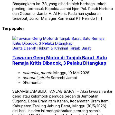
Bhayangkara ke-78, yang dihadiri oleh berbagai tokoh
penting, termasuk Kapolda Jambi Irjen Pol. Rusdi Hartono
dan Gubernur Jambi H. Al Haris Pada hari syukuran
tersebut, Junior Manager Komersial PT Pelindo […]
Terpopuler
Berita
Daerah
Hukum & Kriminal
Tanjab Barat
Tawuran Geng Motor di Tanjab Barat, Satu
Remaja Kritis Dibacok, 3 Pelaku Ditangkap
calendar_month
Minggu, 10 Mei 2026
account_circle
Serambi Jambi
0
Komentar
SERAMBIJAMBI.ID, TANJAB BARAT – Aksi tawuran antar
geng atau kelompok pemuda pecah di Jembatan
Sugeng, Desa Bram Itam Kanan, Kecamatan Bram Itam,
Kabupaten Tanjung Jabung Barat, Minggu (10/5/2026)
dini hari. Insiden ini mengakibatkan seorang remaja