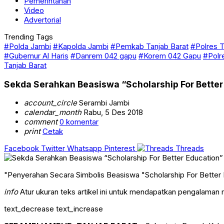
Pemerintahan
Video
Advertorial
Trending Tags
#Polda Jambi
#Kapolda Jambi
#Pemkab Tanjab Barat
#Polres T
#Gubernur Al Haris
#Danrem 042 gapu
#Korem 042 Gapu
#Polr
Tanjab Barat
Sekda Serahkan Beasiswa “Scholarship For Better 
account_circle
Serambi Jambi
calendar_month
Rabu, 5 Des 2018
comment
0 komentar
print
Cetak
Facebook
Twitter
Whatsapp
Pinterest
Threads
"Penyerahan Secara Simbolis Beasiswa "Scholarship For Better E
info
Atur ukuran teks artikel ini untuk mendapatkan pengalaman
text_decrease
text_increase