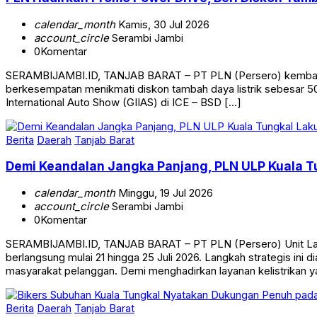
calendar_month
Kamis, 30 Jul 2026
account_circle
Serambi Jambi
0
Komentar
SERAMBIJAMBI.ID, TANJAB BARAT – PT PLN (Persero) kembali me
berkesempatan menikmati diskon tambah daya listrik sebesar 5
International Auto Show (GIIAS) di ICE – BSD […]
Berita
Daerah
Tanjab Barat
Demi Keandalan Jangka Panjang, PLN ULP Kuala T
calendar_month
Minggu, 19 Jul 2026
account_circle
Serambi Jambi
0
Komentar
SERAMBIJAMBI.ID, TANJAB BARAT – PT PLN (Persero) Unit Lay
berlangsung mulai 21 hingga 25 Juli 2026. Langkah strategis ini
masyarakat pelanggan. Demi menghadirkan layanan kelistrikan y
Berita
Daerah
Tanjab Barat