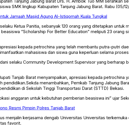
upaten Tanjung Jabung Barat Drs. H. Ambok Tuo MM serahkan seca
siswa SMK lingkup Kabupaten Tanjung Jabung Barat. Rabu (05/12/1
untuk Jamaah Masjid Agung Al-Istiqomah Kuala Tungkal
 III selaku Ketua Panitia, sebanyak 120 orang yang ditetapkan un
ma beasiswa “Scholarship For Better Education” meliputi 23 oran
 apresiasi kepada petrochina yang telah membantu putra-putri da
dimanfaatkan mahasiswa dan siswa guna keperluan selama proses
mdani selaku Community Development Supervisor yang berharap b
pati Tanjab Barat menyampaikan, apresiasi kepada petrochina 
uh pendidikan.Sekda menambahkan, Pemkab Tanjung Jabung Barat
ndidikan di Sekolah Tinggi Transportasi Darat (STTD) Bekasi.
asi anggaran untuk kebutuhan pemberian beasiswa ini” ujar Sek
no Resmi Pimpin Polres Tanjab Barat
us menjalin kerjasama dengab Universitas Universitas terkemuka
as favorit.