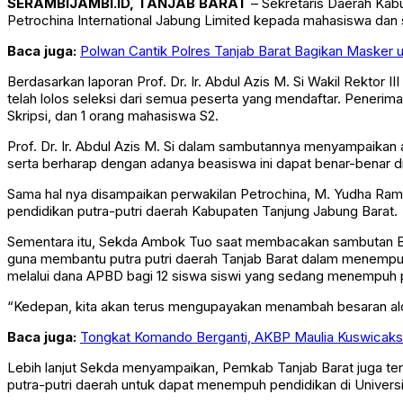
SERAMBIJAMBI.ID, TANJAB BARAT
– Sekretaris Daerah Kab
Petrochina International Jabung Limited kepada mahasiswa dan 
Baca juga:
Polwan Cantik Polres Tanjab Barat Bagikan Masker 
Berdasarkan laporan Prof. Dr. Ir. Abdul Azis M. Si Wakil Rektor
telah lolos seleksi dari semua peserta yang mendaftar. Peneri
Skripsi, dan 1 orang mahasiswa S2.
Prof. Dr. Ir. Abdul Azis M. Si dalam sambutannya menyampaikan
serta berharap dengan adanya beasiswa ini dapat benar-benar 
Sama hal nya disampaikan perwakilan Petrochina, M. Yudha Ra
pendidikan putra-putri daerah Kabupaten Tanjung Jabung Barat.
Sementara itu, Sekda Ambok Tuo saat membacakan sambutan Bu
guna membantu putra putri daerah Tanjab Barat dalam menemp
melalui dana APBD bagi 12 siswa siswi yang sedang menempuh pe
“Kedepan, kita akan terus mengupayakan menambah besaran alok
Baca juga:
Tongkat Komando Berganti, AKBP Maulia Kuswicakso
Lebih lanjut Sekda menyampaikan, Pemkab Tanjab Barat juga ter
putra-putri daerah untuk dapat menempuh pendidikan di Universit