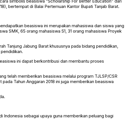
ra simbolis beasiswa “Scholarship For Better Education” dari
8), bertempat di Balai Pertemuan Kantor Bupati Tanjab Barat.
tuk mendapatkan beasiswa ini merupakan mahasiswa dan siswa yang
g siswa SMK, 65 orang mahasiswa S1, 31 orang mahasiswa Proyek
erah Tanjung Jabung Barat khususnya pada bidang pendidikan,
 pendidikan.
easiswa ini dapat berkontribusi dan membantu proses
yang telah memberikan beasiswa melalui program TJLSP/CSR
 pada Tahun Anggaran 2018 ini juga memberikan beasiswa
da.
 di Indonesia sebagai upaya guna memberikan peluang bagi