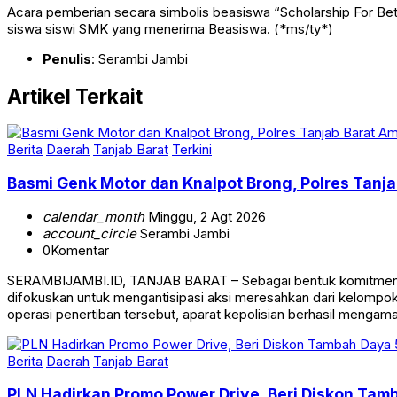
Acara pemberian secara simbolis beasiswa “Scholarship For Bet
siswa siswi SMK yang menerima Beasiswa. (*ms/ty*)
Penulis
: Serambi Jambi
Artikel Terkait
Berita
Daerah
Tanjab Barat
Terkini
Basmi Genk Motor dan Knalpot Brong, Polres Tan
calendar_month
Minggu, 2 Agt 2026
account_circle
Serambi Jambi
0
Komentar
SERAMBIJAMBI.ID, TANJAB BARAT – Sebagai bentuk komitmen da
difokuskan untuk mengantisipasi aksi meresahkan dari kelomp
operasi penertiban tersebut, aparat kepolisian berhasil mengam
Berita
Daerah
Tanjab Barat
PLN Hadirkan Promo Power Drive, Beri Diskon Tam