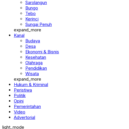
Sarolangun
Bungo
Tebo
Kerinci
Sungai Penuh
expand_more
Kanal
Budaya
Desa
Ekonomi & Bisnis
Kesehatan
Olahraga
Pendidikan
Wisata
expand_more
Hukum & Kriminal
Peristiwa
Politik
Opini
Pemerintahan
Video
Advertorial
light_mode