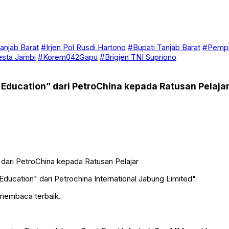
anjab Barat
#Irjen Pol Rusdi Hartono
#Bupati Tanjab Barat
#Pempr
esta Jambi
#Korem042Gapu
#Brigjen TNI Supriono
Education” dari PetroChina kepada Ratusan Pelaja
ducation" dari Petrochina International Jabung Limited"
 membaca terbaik.