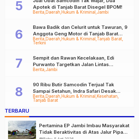
Jual Obat Samcodin Tak Wajar, Dua
Apotek di Tanjab Barat Disegel BPOM!
Berita
Daerah
Hukum & Kriminal
Jambi
Bawa Badik dan Celurit untuk Tawuran, 9
Anggota Geng Motor di Tanjab Barat
Berita
Daerah
Hukum & Kriminal
Tanjab Barat
Diringkus
Terkini
Sempit dan Rawan Kecelakaan, Edi
Purwanto Targetkan Jalan Lintas
Berita
Jambi
Tungkal-Jambi Mulus di 2028
90 Ribu Butir Samcodin Terjual Tak
Sampai Setahun, Indra Safari Desak
Berita
Daerah
Hukum & Kriminal
Kesehatan
Audit Menyeluruh
Tanjab Barat
TERBARU
Pertamina EP Jambi Imbau Masyarakat
Tidak Beraktivitas di Atas Jalur Pipa
Migas Demi Keselamatan Bersama
Rabu, 5 Agt 2026