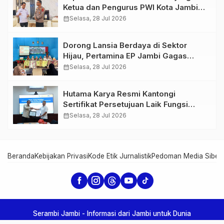
Ketua dan Pengurus PWI Kota Jambi
Perkuat Sinergi dan Kolaborasi
calendar_month
Selasa, 28 Jul 2026
Dorong Lansia Berdaya di Sektor
Hijau, Pertamina EP Jambi Gagas
Lansiapreneur Batik Eco-Print
calendar_month
Selasa, 28 Jul 2026
Hutama Karya Resmi Kantongi
Sertifikat Persetujuan Laik Fungsi
Struktur Jembatan Musi V Tol
calendar_month
Selasa, 28 Jul 2026
Palembang–Betung
Beranda
Kebijakan Privasi
Kode Etik Jurnalistik
Pedoman Media Siber
Serambi Jambi - Informasi dari Jambi untuk Dunia
Copyright Serambi Jambi