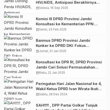
HIV/AIDS, Antisipasi Berakhirnya
Global Fund 2030
calendar_month
Selasa, 16 Sep 2025
Komisi III DPRD Provinsi Jambi
Konsultasi ke Kementerian PPN:
Bahas Inpres dan MBG
calendar_month
Senin, 24 Feb 2025
Banmus DPRD Provinsi Jambi
Kunker ke DPRD DKI: Fokus
Optimalisasi Perandan Fungsi
calendar_month
Jumat, 31 Jan 2025
Konsultasi ke DPR RI, DPRD Provinsi
Jambi Cari Solusi Permasalahan
Honorer
calendar_month
Rabu, 22 Jan 2025
Peringatan Hari Jalan Nasional ke 4,
Wakil Ketua DPRD Ivan Wirata Ikuti
Fan Walk 7,9 Kilometer bersama
calendar_month
Sabtu, 28 Des 2024
BPJN Jambi
SAH!!!!! , DPP Partai Golkar Tunjuk