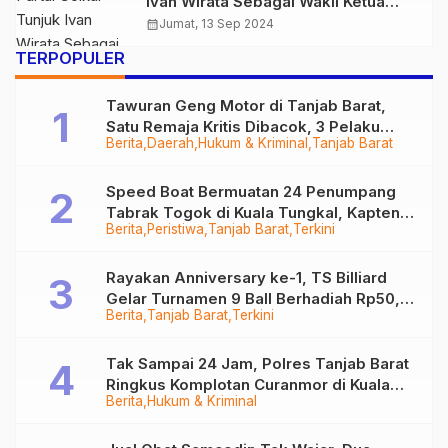
Ivan Wirata Sebagai Wakil Ketua
DPRD Provinsi Jambi
calendar_month
Jumat, 13 Sep 2024
TERPOPULER
Tawuran Geng Motor di Tanjab Barat,
Satu Remaja Kritis Dibacok, 3 Pelaku
Berita
Daerah
Hukum & Kriminal
Tanjab Barat
Ditangkap
Speed Boat Bermuatan 24 Penumpang
Tabrak Togok di Kuala Tungkal, Kapten
Berita
Peristiwa
Tanjab Barat
Terkini
Sempat Hilang
Rayakan Anniversary ke-1, TS Billiard
Gelar Turnamen 9 Ball Berhadiah Rp50,8
Berita
Tanjab Barat
Terkini
Juta
Tak Sampai 24 Jam, Polres Tanjab Barat
Ringkus Komplotan Curanmor di Kuala
Berita
Hukum & Kriminal
Tungkal