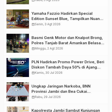
calendar_month
Yamaha Fazzio Hadirkan Special
Edition Sunset Blue, Tampilkan Nuansa
Retro Summer yang Semakin Skena
calendar_month
Senin, 3 Agt 2026
Basmi Genk Motor dan Knalpot Brong,
Polres Tanjab Barat Amankan Belasan
Kendaraan
calendar_month
Minggu, 2 Agt 2026
PLN Hadirkan Promo Power Drive, Beri
Diskon Tambah Daya 50% di Ajang
GIIAS 2026
calendar_month
Kamis, 30 Jul 2026
Ungkap Jaringan Narkoba, BNN
Provinsi Jambi dan Bea Cukai
Amankan Sembilan Pelaku beserta
calendar_month
Rabu, 29 Jul 2026
766 Butir Ekstasi dan 146 Gram Sabu
Kapolresta Jambi Sambut Kunjungan