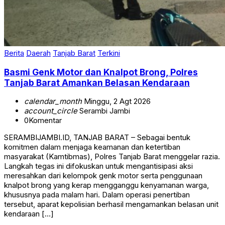
Berita
Daerah
Tanjab Barat
Terkini
Basmi Genk Motor dan Knalpot Brong, Polres
Tanjab Barat Amankan Belasan Kendaraan
calendar_month
Minggu, 2 Agt 2026
account_circle
Serambi Jambi
0
Komentar
SERAMBIJAMBI.ID, TANJAB BARAT – Sebagai bentuk
komitmen dalam menjaga keamanan dan ketertiban
masyarakat (Kamtibmas), Polres Tanjab Barat menggelar razia.
Langkah tegas ini difokuskan untuk mengantisipasi aksi
meresahkan dari kelompok genk motor serta penggunaan
knalpot brong yang kerap mengganggu kenyamanan warga,
khususnya pada malam hari. Dalam operasi penertiban
tersebut, aparat kepolisian berhasil mengamankan belasan unit
kendaraan […]