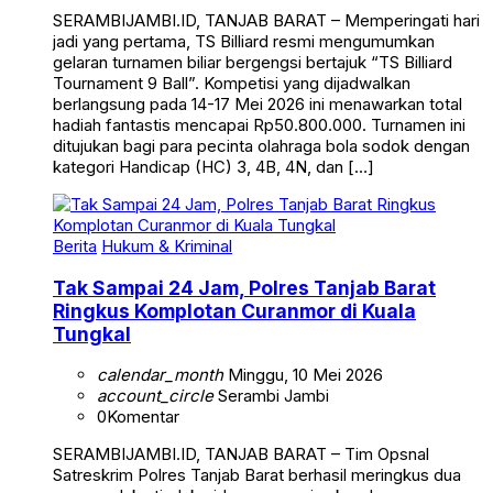
SERAMBIJAMBI.ID, TANJAB BARAT – Memperingati hari
jadi yang pertama, TS Billiard resmi mengumumkan
gelaran turnamen biliar bergengsi bertajuk “TS Billiard
Tournament 9 Ball”. Kompetisi yang dijadwalkan
berlangsung pada 14-17 Mei 2026 ini menawarkan total
hadiah fantastis mencapai Rp50.800.000. Turnamen ini
ditujukan bagi para pecinta olahraga bola sodok dengan
kategori Handicap (HC) 3, 4B, 4N, dan […]
Berita
Hukum & Kriminal
Tak Sampai 24 Jam, Polres Tanjab Barat
Ringkus Komplotan Curanmor di Kuala
Tungkal
calendar_month
Minggu, 10 Mei 2026
account_circle
Serambi Jambi
0
Komentar
SERAMBIJAMBI.ID, TANJAB BARAT – Tim Opsnal
Satreskrim Polres Tanjab Barat berhasil meringkus dua