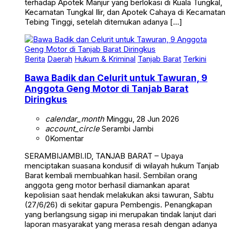
terhadap Apotek Manjur yang berlokasi di Kuala Tungkal,
Kecamatan Tungkal Ilir, dan Apotek Cahaya di Kecamatan
Tebing Tinggi, setelah ditemukan adanya […]
Berita
Daerah
Hukum & Kriminal
Tanjab Barat
Terkini
Bawa Badik dan Celurit untuk Tawuran, 9
Anggota Geng Motor di Tanjab Barat
Diringkus
calendar_month
Minggu, 28 Jun 2026
account_circle
Serambi Jambi
0
Komentar
SERAMBIJAMBI.ID, TANJAB BARAT – Upaya
menciptakan suasana kondusif di wilayah hukum Tanjab
Barat kembali membuahkan hasil. Sembilan orang
anggota geng motor berhasil diamankan aparat
kepolisian saat hendak melakukan aksi tawuran, Sabtu
(27/6/26) di sekitar gapura Pembengis. Penangkapan
yang berlangsung sigap ini merupakan tindak lanjut dari
laporan masyarakat yang merasa resah dengan adanya