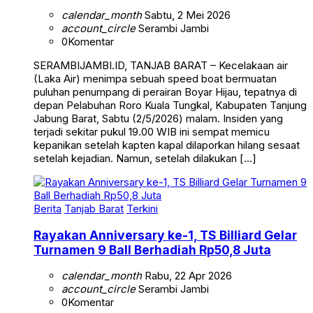
calendar_month
Sabtu, 2 Mei 2026
account_circle
Serambi Jambi
0
Komentar
SERAMBIJAMBI.ID, TANJAB BARAT – Kecelakaan air
(Laka Air) menimpa sebuah speed boat bermuatan
puluhan penumpang di perairan Boyar Hijau, tepatnya di
depan Pelabuhan Roro Kuala Tungkal, Kabupaten Tanjung
Jabung Barat, Sabtu (2/5/2026) malam. Insiden yang
terjadi sekitar pukul 19.00 WIB ini sempat memicu
kepanikan setelah kapten kapal dilaporkan hilang sesaat
setelah kejadian. Namun, setelah dilakukan […]
Berita
Tanjab Barat
Terkini
Rayakan Anniversary ke-1, TS Billiard Gelar
Turnamen 9 Ball Berhadiah Rp50,8 Juta
calendar_month
Rabu, 22 Apr 2026
account_circle
Serambi Jambi
0
Komentar