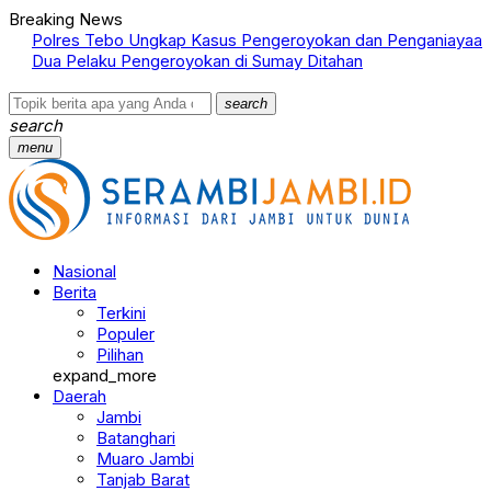
Breaking News
Polres Tebo Ungkap Kasus Pengeroyokan dan Penganiayaan,
T
Dua Pelaku Pengeroyokan di Sumay Ditahan
N
search
search
menu
Nasional
Berita
Terkini
Populer
Pilihan
expand_more
Daerah
Jambi
Batanghari
Muaro Jambi
Tanjab Barat