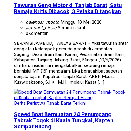
Tawuran Geng Motor di Tanjab Barat, Satu
Remaja Kritis Dibacok, 3 Pelaku Ditangkap
calendar_month
Minggu, 10 Mei 2026
account_circle
Serambi Jambi
0
Komentar
SERAMBIJAMBI.ID, TANJAB BARAT – Aksi tawuran antar
geng atau kelompok pemuda pecah di Jembatan
Sugeng, Desa Bram Itam Kanan, Kecamatan Bram Itam,
Kabupaten Tanjung Jabung Barat, Minggu (10/5/2026)
dini hari. Insiden ini mengakibatkan seorang remaja
berinisial MF (16) mengalami luka berat akibat sabetan
senjata tajam. Kapolres Tanjab Barat, AKBP Maulia
Kuswicaksono, S.I.K., M.H., melalui Kasat […]
Berita
Peristiwa
Tanjab Barat
Terkini
Speed Boat Bermuatan 24 Penumpang
Tabrak Togok di Kuala Tungkal, Kapten
Sempat Hilang