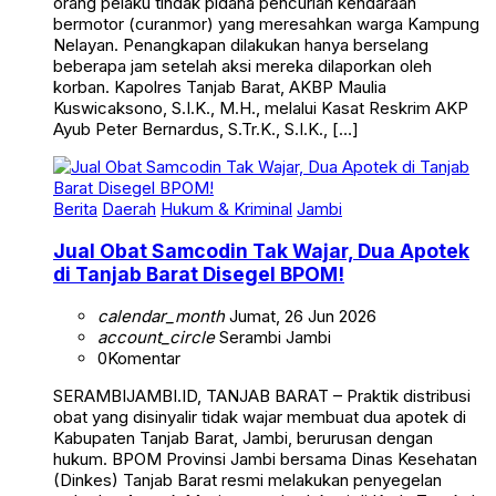
orang pelaku tindak pidana pencurian kendaraan
bermotor (curanmor) yang meresahkan warga Kampung
Nelayan. Penangkapan dilakukan hanya berselang
beberapa jam setelah aksi mereka dilaporkan oleh
korban. Kapolres Tanjab Barat, AKBP Maulia
Kuswicaksono, S.I.K., M.H., melalui Kasat Reskrim AKP
Ayub Peter Bernardus, S.Tr.K., S.I.K., […]
Berita
Daerah
Hukum & Kriminal
Jambi
Jual Obat Samcodin Tak Wajar, Dua Apotek
di Tanjab Barat Disegel BPOM!
calendar_month
Jumat, 26 Jun 2026
account_circle
Serambi Jambi
0
Komentar
SERAMBIJAMBI.ID, TANJAB BARAT – Praktik distribusi
obat yang disinyalir tidak wajar membuat dua apotek di
Kabupaten Tanjab Barat, Jambi, berurusan dengan
hukum. BPOM Provinsi Jambi bersama Dinas Kesehatan
(Dinkes) Tanjab Barat resmi melakukan penyegelan