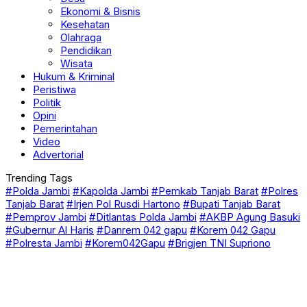
Ekonomi & Bisnis
Kesehatan
Olahraga
Pendidikan
Wisata
Hukum & Kriminal
Peristiwa
Politik
Opini
Pemerintahan
Video
Advertorial
Trending Tags
#Polda Jambi
#Kapolda Jambi
#Pemkab Tanjab Barat
#Polres
Tanjab Barat
#Irjen Pol Rusdi Hartono
#Bupati Tanjab Barat
#Pemprov Jambi
#Ditlantas Polda Jambi
#AKBP Agung Basuki
#Gubernur Al Haris
#Danrem 042 gapu
#Korem 042 Gapu
#Polresta Jambi
#Korem042Gapu
#Brigjen TNI Supriono