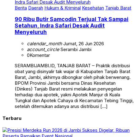
Berita
Daerah
Hukum & Kriminal
Kesehatan
Tanjab Barat
90 Ribu Butir Samcodin Terjual Tak Sampai
Setahun, Indra Safari Desak Audit
Menyeluruh
calendar_month
Jumat, 26 Jun 2026
account_circle
Serambi Jambi
0
Komentar
SERAMBIJAMBI.ID, TANJAB BARAT – Praktik distribusi
obat yang disinyalir tak wajar di Kabupaten Tanjab Barat
Barat, Jambi, akhirnya dibongkar oleh pihak berwenang.
BPOM Provinsi Jambi bersama Dinas Kesehatan
(Dinkes) Tanjab Barat resmi melakukan penyegelan
terhadap dua apotek, yakni Apotek Manjur di Kuala
Tungkal dan Apotek Cahaya di Kecamatan Tebing Tinggi,
setelah ditemukan adanya arus distribusi […]
Terbaru