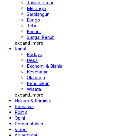
Tanjab Timur
Merangin
Sarolangun
Bungo
Tebo
Kerinci
Sungai Penuh
expand_more
Kanal
Budaya
Desa
Ekonomi & Bisnis
Kesehatan
Olahraga
Pendidikan
Wisata
expand_more
Hukum & Kriminal
Peristiwa
Politik
Opini
Pemerintahan
Video
Advertorial