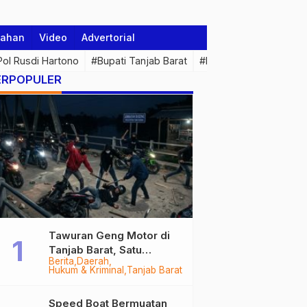
tahan
Video
Advertorial
 Pol Rusdi Hartono
#Bupati Tanjab Barat
#Pemprov Jambi
#Di
ERPOPULER
Tawuran Geng Motor di
Tanjab Barat, Satu
Berita
Daerah
Remaja Kritis Dibacok, 3
Hukum & Kriminal
Tanjab Barat
Pelaku Ditangkap
Speed Boat Bermuatan