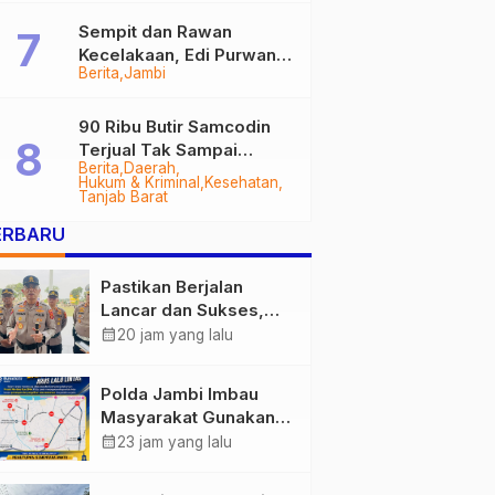
Sempit dan Rawan
Kecelakaan, Edi Purwanto
Berita
Jambi
Targetkan Jalan Lintas
Tungkal-Jambi Mulus di
2028
90 Ribu Butir Samcodin
Terjual Tak Sampai
Berita
Daerah
Setahun, Indra Safari
Hukum & Kriminal
Kesehatan
Desak Audit Menyeluruh
Tanjab Barat
ERBARU
Pastikan Berjalan
Lancar dan Sukses,
Polda Jambi Siapkan
calendar_month
20 jam yang lalu
Pengamanan Berlapis
untuk 8.750 Pelari,
Polda Jambi Imbau
1.848 Personel Kawal
Masyarakat Gunakan
Presisi Merdeka Run
Jalur Alternatif Selama
calendar_month
23 jam yang lalu
Pelaksanaan Presisi
Merdeka Run 2026