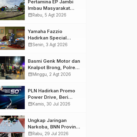
Pertamina EP Jambi
Imbau Masyarakat
Tidak Beraktivitas di
calendar_month
Rabu, 5 Agt 2026
Atas Jalur Pipa Migas
Demi Keselamatan
Yamaha Fazzio
Bersama
Hadirkan Special
Edition Sunset Blue,
calendar_month
Senin, 3 Agt 2026
Tampilkan Nuansa
Retro Summer yang
Basmi Genk Motor dan
Semakin Skena
Knalpot Brong, Polres
Tanjab Barat Amankan
calendar_month
Minggu, 2 Agt 2026
Belasan Kendaraan
PLN Hadirkan Promo
Power Drive, Beri
Diskon Tambah Daya
calendar_month
Kamis, 30 Jul 2026
50% di Ajang GIIAS
2026
Ungkap Jaringan
Narkoba, BNN Provinsi
Jambi dan Bea Cukai
calendar_month
Rabu, 29 Jul 2026