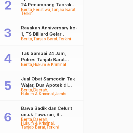
24 Penumpang Tabrak
Berita
Peristiwa
Tanjab Barat
Togok di Kuala Tungkal,
Terkini
Kapten Sempat Hilang
Rayakan Anniversary ke-
1, TS Billiard Gelar
Berita
Tanjab Barat
Terkini
Turnamen 9 Ball
Berhadiah Rp50,8 Juta
Tak Sampai 24 Jam,
Polres Tanjab Barat
Berita
Hukum & Kriminal
Ringkus Komplotan
Curanmor di Kuala
Tungkal
Jual Obat Samcodin Tak
Wajar, Dua Apotek di
Berita
Daerah
Tanjab Barat Disegel
Hukum & Kriminal
Jambi
BPOM!
Bawa Badik dan Celurit
untuk Tawuran, 9
Berita
Daerah
Anggota Geng Motor di
Hukum & Kriminal
Tanjab Barat Diringkus
Tanjab Barat
Terkini