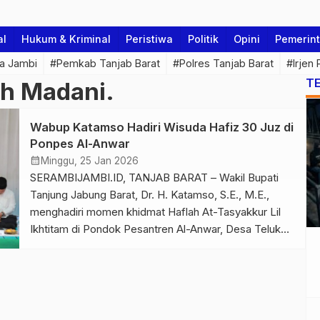
al
Hukum & Kriminal
Peristiwa
Politik
Opini
Pemerin
a Jambi
#Pemkab Tanjab Barat
#Polres Tanjab Barat
#Irjen
T
ah Madani.
Wabup Katamso Hadiri Wisuda Hafiz 30 Juz di
Ponpes Al-Anwar
calendar_month
Minggu, 25 Jan 2026
SERAMBIJAMBI.ID, TANJAB BARAT – Wakil Bupati
Tanjung Jabung Barat, Dr. H. Katamso, S.E., M.E.,
menghadiri momen khidmat Haflah At-Tasyakkur Lil
Ikhtitam di Pondok Pesantren Al-Anwar, Desa Teluk
Kulbi, Minggu (25/1). Acara ini menandai keberhasilan
para santri menyelesaikan hafalan Al-Qur’an 30 juz.
Hadir dalam acara tersebut jajaran tokoh penting, di
antaranya Staf Ahli Pemprov Jambi Muktamar […]