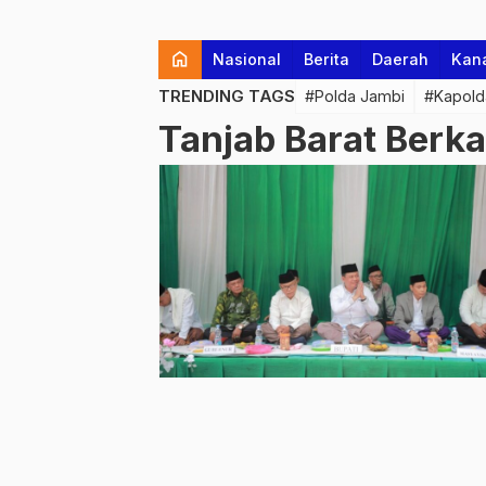
home
Nasional
Berita
Daerah
Kan
TRENDING TAGS
#Polda Jambi
#Kapold
Tanjab Barat Berk