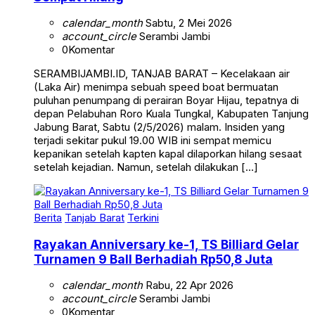
calendar_month
Sabtu, 2 Mei 2026
account_circle
Serambi Jambi
0
Komentar
SERAMBIJAMBI.ID, TANJAB BARAT – Kecelakaan air
(Laka Air) menimpa sebuah speed boat bermuatan
puluhan penumpang di perairan Boyar Hijau, tepatnya di
depan Pelabuhan Roro Kuala Tungkal, Kabupaten Tanjung
Jabung Barat, Sabtu (2/5/2026) malam. Insiden yang
terjadi sekitar pukul 19.00 WIB ini sempat memicu
kepanikan setelah kapten kapal dilaporkan hilang sesaat
setelah kejadian. Namun, setelah dilakukan […]
Berita
Tanjab Barat
Terkini
Rayakan Anniversary ke-1, TS Billiard Gelar
Turnamen 9 Ball Berhadiah Rp50,8 Juta
calendar_month
Rabu, 22 Apr 2026
account_circle
Serambi Jambi
0
Komentar