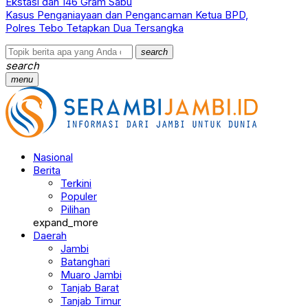
Ekstasi dan 146 Gram Sabu
Kasus Penganiayaan dan Pengancaman Ketua BPD,
Polres Tebo Tetapkan Dua Tersangka
search
search
menu
Nasional
Berita
Terkini
Populer
Pilihan
expand_more
Daerah
Jambi
Batanghari
Muaro Jambi
Tanjab Barat
Tanjab Timur