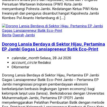
Persatuan Wartawan Indonesia (PWI) Kota Jambi
menyambangi Polresta Jambi. Kedatangan Ketua PWI Kota
Irwansyah dan pengurus disambut hangat Kapolresta Jambi
Kombes Pol Ananto Herlambang di […]
Berita
Daerah
Jambi
Dorong Lansia Berdaya di Sektor Hijau, Pertamina
EP Jambi Gagas Lansiapreneur Batik Eco-Print
calendar_month
Selasa, 28 Jul 2026
account_circle
Redaksi
0
Komentar
Dorong Lansia Berdaya di Sektor Hijau, Pertamina EP Jambi
Gagas Lansiapreneur Batik Eco-Print Jambi – Pertamina EP
Jambi menginisiasi program pemberdayaan ekonomi
berkelanjutan berbasis lingkungan (green economy) bagi
kelompok lanjut usia (lansia). Berkolaborasi dengan Universitas
Muhammadiyah Jambi, Pertamina EP (PEP) Jambi
menyelenggarakan Pelatihan Pembuatan Batik dengan metode
Eco-Print bagi Kelompok Lansiapreneur Kamboja di Desa Kota