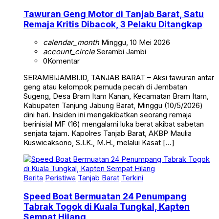
Tawuran Geng Motor di Tanjab Barat, Satu
Remaja Kritis Dibacok, 3 Pelaku Ditangkap
calendar_month
Minggu, 10 Mei 2026
account_circle
Serambi Jambi
0
Komentar
SERAMBIJAMBI.ID, TANJAB BARAT – Aksi tawuran antar
geng atau kelompok pemuda pecah di Jembatan
Sugeng, Desa Bram Itam Kanan, Kecamatan Bram Itam,
Kabupaten Tanjung Jabung Barat, Minggu (10/5/2026)
dini hari. Insiden ini mengakibatkan seorang remaja
berinisial MF (16) mengalami luka berat akibat sabetan
senjata tajam. Kapolres Tanjab Barat, AKBP Maulia
Kuswicaksono, S.I.K., M.H., melalui Kasat […]
Berita
Peristiwa
Tanjab Barat
Terkini
Speed Boat Bermuatan 24 Penumpang
Tabrak Togok di Kuala Tungkal, Kapten
Sempat Hilang