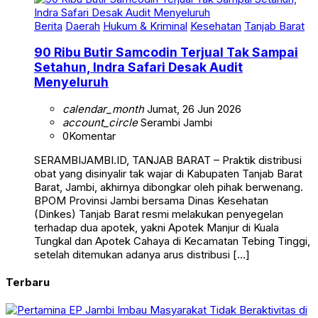
Berita
Daerah
Hukum & Kriminal
Kesehatan
Tanjab Barat
90 Ribu Butir Samcodin Terjual Tak Sampai
Setahun, Indra Safari Desak Audit
Menyeluruh
calendar_month
Jumat, 26 Jun 2026
account_circle
Serambi Jambi
0
Komentar
SERAMBIJAMBI.ID, TANJAB BARAT – Praktik distribusi
obat yang disinyalir tak wajar di Kabupaten Tanjab Barat
Barat, Jambi, akhirnya dibongkar oleh pihak berwenang.
BPOM Provinsi Jambi bersama Dinas Kesehatan
(Dinkes) Tanjab Barat resmi melakukan penyegelan
terhadap dua apotek, yakni Apotek Manjur di Kuala
Tungkal dan Apotek Cahaya di Kecamatan Tebing Tinggi,
setelah ditemukan adanya arus distribusi […]
Terbaru