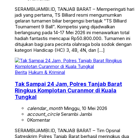
SERAMBIJAMBI.ID, TANJAB BARAT – Memperingati hari
jadi yang pertama, TS Billiard resmi mengumumkan
gelaran turnamen biliar bergengsi bertajuk “TS Billiard
Tournament 9 Ball”. Kompetisi yang dijadwalkan
berlangsung pada 14-17 Mei 2026 ini menawarkan total
hadiah fantastis mencapai Rp50.800.000. Turnamen ini
ditujukan bagi para pecinta olahraga bola sodok dengan
kategori Handicap (HC) 3, 4B, 4N, dan […]
Berita
Hukum & Kriminal
Tak Sampai 24 Jam, Polres Tanjab Barat
Ringkus Komplotan Curanmor di Kuala
Tungkal
calendar_month
Minggu, 10 Mei 2026
account_circle
Serambi Jambi
0
Komentar
SERAMBIJAMBI.ID, TANJAB BARAT – Tim Opsnal
Satreskrim Polres Tanjab Barat berhasil meringkus dua