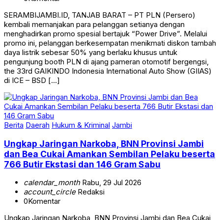
SERAMBIJAMBI.ID, TANJAB BARAT – PT PLN (Persero)
kembali memanjakan para pelanggan setianya dengan
menghadirkan promo spesial bertajuk “Power Drive”. Melalui
promo ini, pelanggan berkesempatan menikmati diskon tambah
daya listrik sebesar 50% yang berlaku khusus untuk
pengunjung booth PLN di ajang pameran otomotif bergengsi,
the 33rd GAIKINDO Indonesia International Auto Show (GIIAS)
di ICE – BSD […]
Berita
Daerah
Hukum & Kriminal
Jambi
Ungkap Jaringan Narkoba, BNN Provinsi Jambi
dan Bea Cukai Amankan Sembilan Pelaku beserta
766 Butir Ekstasi dan 146 Gram Sabu
calendar_month
Rabu, 29 Jul 2026
account_circle
Redaksi
0
Komentar
Ungkap Jaringan Narkoba, BNN Provinsi Jambi dan Bea Cukai