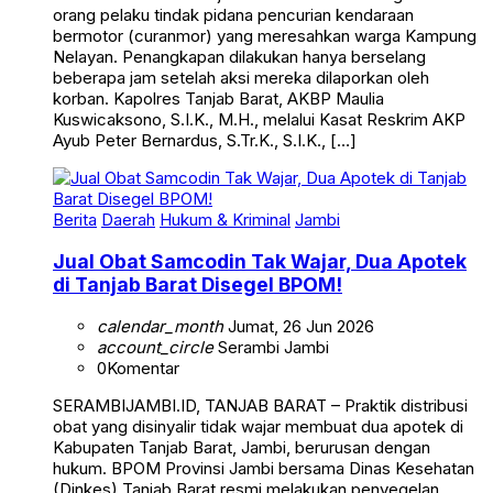
orang pelaku tindak pidana pencurian kendaraan
bermotor (curanmor) yang meresahkan warga Kampung
Nelayan. Penangkapan dilakukan hanya berselang
beberapa jam setelah aksi mereka dilaporkan oleh
korban. Kapolres Tanjab Barat, AKBP Maulia
Kuswicaksono, S.I.K., M.H., melalui Kasat Reskrim AKP
Ayub Peter Bernardus, S.Tr.K., S.I.K., […]
Berita
Daerah
Hukum & Kriminal
Jambi
Jual Obat Samcodin Tak Wajar, Dua Apotek
di Tanjab Barat Disegel BPOM!
calendar_month
Jumat, 26 Jun 2026
account_circle
Serambi Jambi
0
Komentar
SERAMBIJAMBI.ID, TANJAB BARAT – Praktik distribusi
obat yang disinyalir tidak wajar membuat dua apotek di
Kabupaten Tanjab Barat, Jambi, berurusan dengan
hukum. BPOM Provinsi Jambi bersama Dinas Kesehatan
(Dinkes) Tanjab Barat resmi melakukan penyegelan