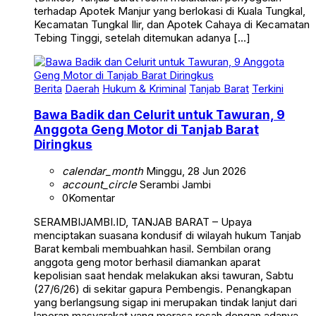
terhadap Apotek Manjur yang berlokasi di Kuala Tungkal,
Kecamatan Tungkal Ilir, dan Apotek Cahaya di Kecamatan
Tebing Tinggi, setelah ditemukan adanya […]
Berita
Daerah
Hukum & Kriminal
Tanjab Barat
Terkini
Bawa Badik dan Celurit untuk Tawuran, 9
Anggota Geng Motor di Tanjab Barat
Diringkus
calendar_month
Minggu, 28 Jun 2026
account_circle
Serambi Jambi
0
Komentar
SERAMBIJAMBI.ID, TANJAB BARAT – Upaya
menciptakan suasana kondusif di wilayah hukum Tanjab
Barat kembali membuahkan hasil. Sembilan orang
anggota geng motor berhasil diamankan aparat
kepolisian saat hendak melakukan aksi tawuran, Sabtu
(27/6/26) di sekitar gapura Pembengis. Penangkapan
yang berlangsung sigap ini merupakan tindak lanjut dari
laporan masyarakat yang merasa resah dengan adanya