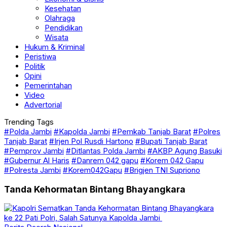
Kesehatan
Olahraga
Pendidikan
Wisata
Hukum & Kriminal
Peristiwa
Politik
Opini
Pemerintahan
Video
Advertorial
Trending Tags
#Polda Jambi
#Kapolda Jambi
#Pemkab Tanjab Barat
#Polres
Tanjab Barat
#Irjen Pol Rusdi Hartono
#Bupati Tanjab Barat
#Pemprov Jambi
#Ditlantas Polda Jambi
#AKBP Agung Basuki
#Gubernur Al Haris
#Danrem 042 gapu
#Korem 042 Gapu
#Polresta Jambi
#Korem042Gapu
#Brigjen TNI Supriono
Tanda Kehormatan Bintang Bhayangkara