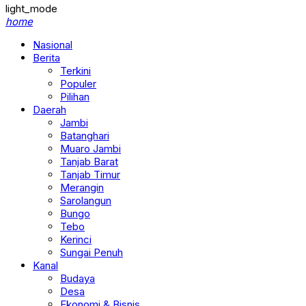
light_mode
home
Nasional
Berita
Terkini
Populer
Pilihan
Daerah
Jambi
Batanghari
Muaro Jambi
Tanjab Barat
Tanjab Timur
Merangin
Sarolangun
Bungo
Tebo
Kerinci
Sungai Penuh
Kanal
Budaya
Desa
Ekonomi & Bisnis