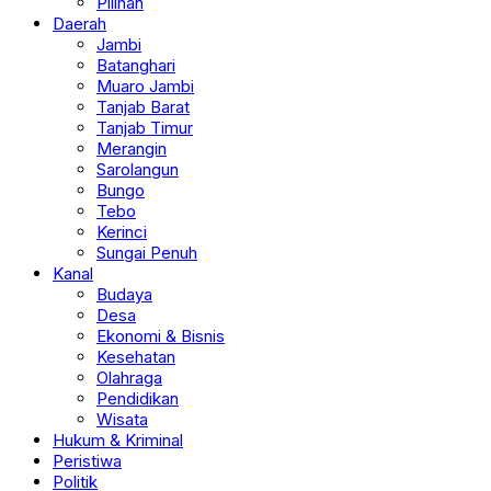
Pilihan
Daerah
Jambi
Batanghari
Muaro Jambi
Tanjab Barat
Tanjab Timur
Merangin
Sarolangun
Bungo
Tebo
Kerinci
Sungai Penuh
Kanal
Budaya
Desa
Ekonomi & Bisnis
Kesehatan
Olahraga
Pendidikan
Wisata
Hukum & Kriminal
Peristiwa
Politik