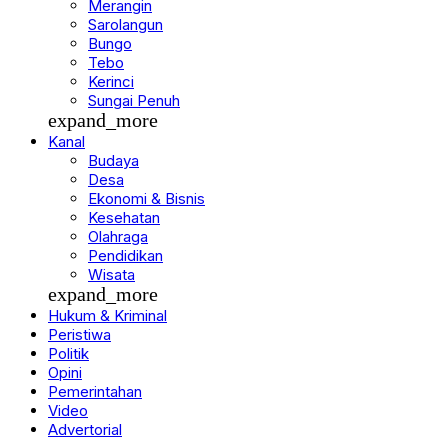
Merangin
Sarolangun
Bungo
Tebo
Kerinci
Sungai Penuh
expand_more
Kanal
Budaya
Desa
Ekonomi & Bisnis
Kesehatan
Olahraga
Pendidikan
Wisata
expand_more
Hukum & Kriminal
Peristiwa
Politik
Opini
Pemerintahan
Video
Advertorial