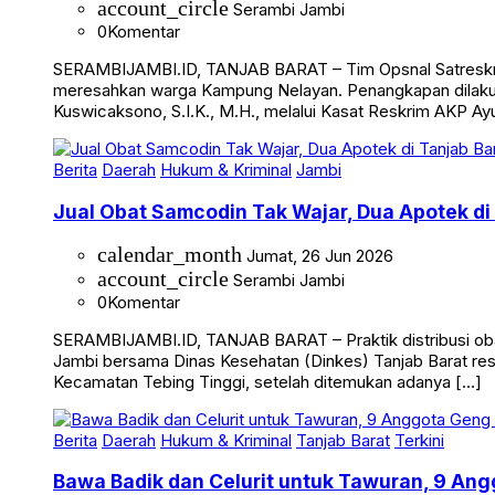
account_circle
Serambi Jambi
0
Komentar
SERAMBIJAMBI.ID, TANJAB BARAT – Tim Opsnal Satreskrim 
meresahkan warga Kampung Nelayan. Penangkapan dilakuka
Kuswicaksono, S.I.K., M.H., melalui Kasat Reskrim AKP Ayub
Berita
Daerah
Hukum & Kriminal
Jambi
Jual Obat Samcodin Tak Wajar, Dua Apotek di
calendar_month
Jumat, 26 Jun 2026
account_circle
Serambi Jambi
0
Komentar
SERAMBIJAMBI.ID, TANJAB BARAT – Praktik distribusi obat
Jambi bersama Dinas Kesehatan (Dinkes) Tanjab Barat res
Kecamatan Tebing Tinggi, setelah ditemukan adanya […]
Berita
Daerah
Hukum & Kriminal
Tanjab Barat
Terkini
Bawa Badik dan Celurit untuk Tawuran, 9 Ang