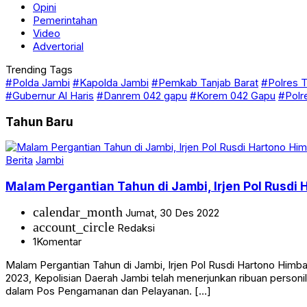
Opini
Pemerintahan
Video
Advertorial
Trending Tags
#Polda Jambi
#Kapolda Jambi
#Pemkab Tanjab Barat
#Polres T
#Gubernur Al Haris
#Danrem 042 gapu
#Korem 042 Gapu
#Polr
Tahun Baru
Berita
Jambi
Malam Pergantian Tahun di Jambi, Irjen Pol Rusd
calendar_month
Jumat, 30 Des 2022
account_circle
Redaksi
1
Komentar
Malam Pergantian Tahun di Jambi, Irjen Pol Rusdi Hartono Hi
2023, Kepolisian Daerah Jambi telah menerjunkan ribuan personi
dalam Pos Pengamanan dan Pelayanan. […]