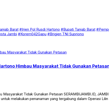
anjab Barat
#Irjen Pol Rusdi Hartono
#Bupati Tanjab Barat
#Pempr
esta Jambi
#Korem042Gapu
#Brigjen TNI Supriono
i Hartono Himbau Masyarakat Tidak Gunakan Petasa
mbau Masyarakat Tidak Gunakan Petasan SERAMBIJAMBI.ID, JAMBI 
l untuk melakukan penanaman yang tergabung dalam Operasi Lilin 2