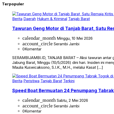
Terpopuler
Berita
Daerah
Hukum & Kriminal
Tanjab Barat
Tawuran Geng Motor di Tanjab Barat, Satu Rem
calendar_month
Minggu, 10 Mei 2026
account_circle
Serambi Jambi
0
Komentar
SERAMBIJAMBI.ID, TANJAB BARAT – Aksi tawuran antar g
Jabung Barat, Minggu (10/5/2026) dini hari. Insiden ini me
Maulia Kuswicaksono, S.I.K., M.H., melalui Kasat […]
Berita
Peristiwa
Tanjab Barat
Terkini
Speed Boat Bermuatan 24 Penumpang Tabrak 
calendar_month
Sabtu, 2 Mei 2026
account_circle
Serambi Jambi
0
Komentar