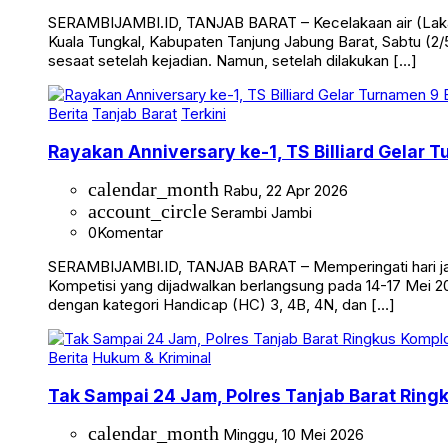
SERAMBIJAMBI.ID, TANJAB BARAT – Kecelakaan air (Laka 
Kuala Tungkal, Kabupaten Tanjung Jabung Barat, Sabtu (2/5
sesaat setelah kejadian. Namun, setelah dilakukan […]
Berita
Tanjab Barat
Terkini
Rayakan Anniversary ke-1, TS Billiard Gelar 
calendar_month
Rabu, 22 Apr 2026
account_circle
Serambi Jambi
0
Komentar
SERAMBIJAMBI.ID, TANJAB BARAT – Memperingati hari jadi 
Kompetisi yang dijadwalkan berlangsung pada 14-17 Mei 20
dengan kategori Handicap (HC) 3, 4B, 4N, dan […]
Berita
Hukum & Kriminal
Tak Sampai 24 Jam, Polres Tanjab Barat Ring
calendar_month
Minggu, 10 Mei 2026