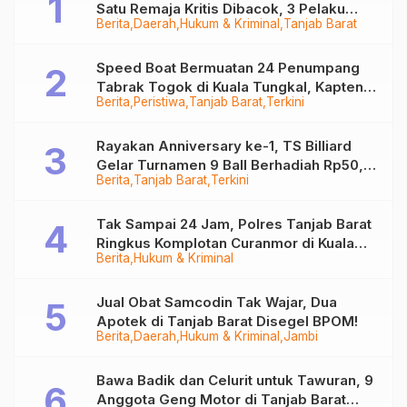
Satu Remaja Kritis Dibacok, 3 Pelaku
Berita
Daerah
Hukum & Kriminal
Tanjab Barat
Ditangkap
Speed Boat Bermuatan 24 Penumpang
Tabrak Togok di Kuala Tungkal, Kapten
Berita
Peristiwa
Tanjab Barat
Terkini
Sempat Hilang
Rayakan Anniversary ke-1, TS Billiard
Gelar Turnamen 9 Ball Berhadiah Rp50,8
Berita
Tanjab Barat
Terkini
Juta
Tak Sampai 24 Jam, Polres Tanjab Barat
Ringkus Komplotan Curanmor di Kuala
Berita
Hukum & Kriminal
Tungkal
Jual Obat Samcodin Tak Wajar, Dua
Apotek di Tanjab Barat Disegel BPOM!
Berita
Daerah
Hukum & Kriminal
Jambi
Bawa Badik dan Celurit untuk Tawuran, 9
Anggota Geng Motor di Tanjab Barat