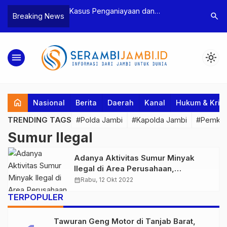
n Narkoba, BNN
Kasus Penganiayaan dan
Polres T
search
Breaking News
dan Bea Cukai
Pengancaman Ketua BPD, Polres
Pengeroy
an Pelaku beserta
Tebo Tetapkan Dua Tersangka
Dua Pela
si dan 146 Gram
Ditahan
menu
light_mode
home
Nasional
Berita
Daerah
Kanal
Hukum & Krim
TRENDING TAGS
#Polda Jambi
#Kapolda Jambi
#Pemkab
Sumur Ilegal
Adanya Aktivitas Sumur Minyak
Ilegal di Area Perusahaan,
Ditreskrimsus Polda Jambi Perikasa
calendar_month
Rabu, 12 Okt 2022
PT AAS
TERPOPULER
Tawuran Geng Motor di Tanjab Barat,