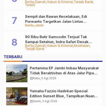
Berita
Daerah
Hukum & Kriminal
Tanjab Barat
Diringkus
Terkini
Sempit dan Rawan Kecelakaan, Edi
Purwanto Targetkan Jalan Lintas
Berita
Jambi
Tungkal-Jambi Mulus di 2028
90 Ribu Butir Samcodin Terjual Tak
Sampai Setahun, Indra Safari Desak
Berita
Daerah
Hukum & Kriminal
Kesehatan
Audit Menyeluruh
Tanjab Barat
TERBARU
Pertamina EP Jambi Imbau Masyarakat
Tidak Beraktivitas di Atas Jalur Pipa
Migas Demi Keselamatan Bersama
calendar_month
Rabu, 5 Agt 2026
Yamaha Fazzio Hadirkan Special
Edition Sunset Blue, Tampilkan Nuansa
Retro Summer yang Semakin Skena
calendar_month
Senin, 3 Agt 2026