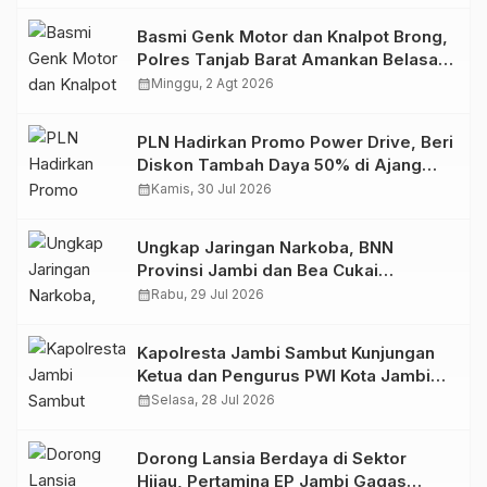
Basmi Genk Motor dan Knalpot Brong,
Polres Tanjab Barat Amankan Belasan
Kendaraan
calendar_month
Minggu, 2 Agt 2026
PLN Hadirkan Promo Power Drive, Beri
Diskon Tambah Daya 50% di Ajang
GIIAS 2026
calendar_month
Kamis, 30 Jul 2026
Ungkap Jaringan Narkoba, BNN
Provinsi Jambi dan Bea Cukai
Amankan Sembilan Pelaku beserta
calendar_month
Rabu, 29 Jul 2026
766 Butir Ekstasi dan 146 Gram Sabu
Kapolresta Jambi Sambut Kunjungan
Ketua dan Pengurus PWI Kota Jambi
Perkuat Sinergi dan Kolaborasi
calendar_month
Selasa, 28 Jul 2026
Dorong Lansia Berdaya di Sektor
Hijau, Pertamina EP Jambi Gagas