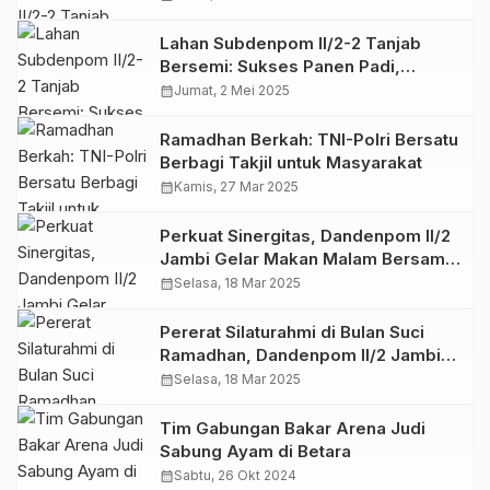
Lahan Subdenpom II/2-2 Tanjab
Bersemi: Sukses Panen Padi,
Langkah Nyata Wujudkan Ketahanan
calendar_month
Jumat, 2 Mei 2025
Pangan Nasional
Ramadhan Berkah: TNI-Polri Bersatu
Berbagi Takjil untuk Masyarakat
calendar_month
Kamis, 27 Mar 2025
Perkuat Sinergitas, Dandenpom II/2
Jambi Gelar Makan Malam Bersama
TNI, Polri, dan Instansi Terkait
calendar_month
Selasa, 18 Mar 2025
Pererat Silaturahmi di Bulan Suci
Ramadhan, Dandenpom II/2 Jambi
Gelar Buka Puasa Bersama di
calendar_month
Selasa, 18 Mar 2025
Subdenpom II/2-2 Tanjab
Tim Gabungan Bakar Arena Judi
Sabung Ayam di Betara
calendar_month
Sabtu, 26 Okt 2024