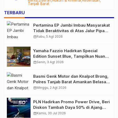
Berita
Daerah
Hukum & Kriminal
Kesehatan
Audit Menyeluruh
Tanjab Barat
TERBARU
Pertamina EP Jambi Imbau Masyarakat
Tidak Beraktivitas di Atas Jalur Pipa
Migas Demi Keselamatan Bersama
calendar_month
Rabu, 5 Agt 2026
Yamaha Fazzio Hadirkan Special
Edition Sunset Blue, Tampilkan Nuansa
Retro Summer yang Semakin Skena
calendar_month
Senin, 3 Agt 2026
Basmi Genk Motor dan Knalpot Brong,
Polres Tanjab Barat Amankan Belasan
Kendaraan
calendar_month
Minggu, 2 Agt 2026
PLN Hadirkan Promo Power Drive, Beri
Diskon Tambah Daya 50% di Ajang
GIIAS 2026
calendar_month
Kamis, 30 Jul 2026