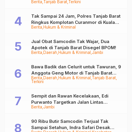
Berita
Tanjab Barat
Terkini
Juta
Tak Sampai 24 Jam, Polres Tanjab Barat
Ringkus Komplotan Curanmor di Kuala
Berita
Hukum & Kriminal
Tungkal
Jual Obat Samcodin Tak Wajar, Dua
Apotek di Tanjab Barat Disegel BPOM!
Berita
Daerah
Hukum & Kriminal
Jambi
Bawa Badik dan Celurit untuk Tawuran, 9
Anggota Geng Motor di Tanjab Barat
Berita
Daerah
Hukum & Kriminal
Tanjab Barat
Diringkus
Terkini
Sempit dan Rawan Kecelakaan, Edi
Purwanto Targetkan Jalan Lintas
Berita
Jambi
Tungkal-Jambi Mulus di 2028
90 Ribu Butir Samcodin Terjual Tak
Sampai Setahun, Indra Safari Desak