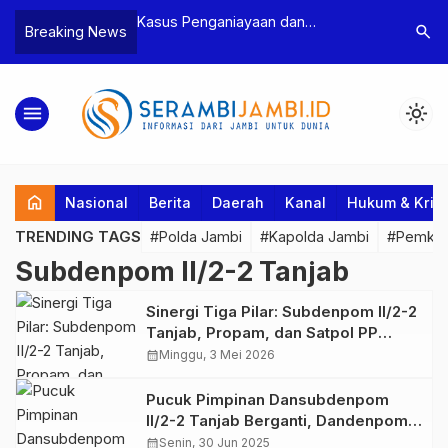
n Narkoba, BNN
Kasus Penganiayaan dan
Polres T
search
Breaking News
dan Bea Cukai
Pengancaman Ketua BPD, Polres
Pengeroy
an Pelaku beserta
Tebo Tetapkan Dua Tersangka
Dua Pela
si dan 146 Gram
Ditahan
menu
light_mode
home
Nasional
Berita
Daerah
Kanal
Hukum & Krim
TRENDING TAGS
#Polda Jambi
#Kapolda Jambi
#Pemkab
Subdenpom II/2-2 Tanjab
Sinergi Tiga Pilar: Subdenpom II/2-2
Tanjab, Propam, dan Satpol PP
Razia Tempat Hiburan Malam di
calendar_month
Minggu, 3 Mei 2026
Kuala Tungkal
Pucuk Pimpinan Dansubdenpom
II/2-2 Tanjab Berganti, Dandenpom
II/2 Jambi: Jabatan Adalah Amanah
calendar_month
Senin, 30 Jun 2025