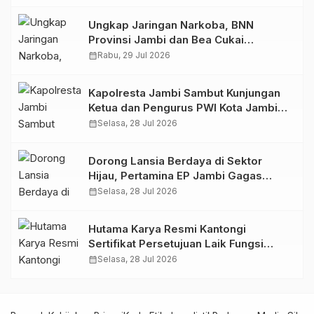
Ungkap Jaringan Narkoba, BNN
Provinsi Jambi dan Bea Cukai
Amankan Sembilan Pelaku beserta
calendar_month
Rabu, 29 Jul 2026
766 Butir Ekstasi dan 146 Gram Sabu
Kapolresta Jambi Sambut Kunjungan
Ketua dan Pengurus PWI Kota Jambi
Perkuat Sinergi dan Kolaborasi
calendar_month
Selasa, 28 Jul 2026
Dorong Lansia Berdaya di Sektor
Hijau, Pertamina EP Jambi Gagas
Lansiapreneur Batik Eco-Print
calendar_month
Selasa, 28 Jul 2026
Hutama Karya Resmi Kantongi
Sertifikat Persetujuan Laik Fungsi
Struktur Jembatan Musi V Tol
calendar_month
Selasa, 28 Jul 2026
Palembang–Betung