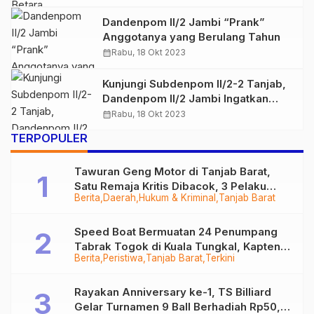
Dandenpom II/2 Jambi “Prank”
Anggotanya yang Berulang Tahun
calendar_month
Rabu, 18 Okt 2023
Kunjungi Subdenpom II/2-2 Tanjab,
Dandenpom II/2 Jambi Ingatkan
Netralitas Anggota TNI
calendar_month
Rabu, 18 Okt 2023
TERPOPULER
Tawuran Geng Motor di Tanjab Barat,
Satu Remaja Kritis Dibacok, 3 Pelaku
Berita
Daerah
Hukum & Kriminal
Tanjab Barat
Ditangkap
Speed Boat Bermuatan 24 Penumpang
Tabrak Togok di Kuala Tungkal, Kapten
Berita
Peristiwa
Tanjab Barat
Terkini
Sempat Hilang
Rayakan Anniversary ke-1, TS Billiard
Gelar Turnamen 9 Ball Berhadiah Rp50,8