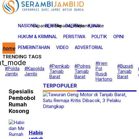
Expand_more
Expand_more
Expand_more
NASIONAL
BERITA
DAERAH
KANAL
HUKUM & KRIMINAL
PERISTIWA
POLITIK
OPINI
PEMERINTAHAN
VIDEO
ADVERTORIAL
home
TRENDING TAGS
ght_mode
Nasional
#Irjen
#Pemkab
#Polres
#Bupati
Berita
#Polda
#Kapolda
Pol
Tanjab
Tanjab
Tanjab
Daerah
Jambi
Jambi
Rusdi
Barat
Barat
Barat
Kanal
Hartono
Hukum & Kriminal
TERPOPULER
Peristiwa
Spesialis
Politik
Pembobol
Opini
Pemerintahan
Rumah
Video
Kosong
Advertorial
Habiskan Hasil Curian
untuk Judi Online dan