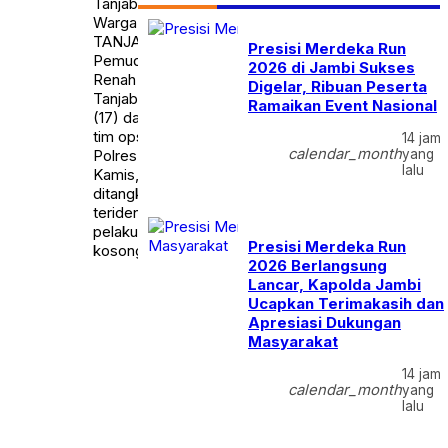
Tanjab Barat Bobol Rumah
Warga SERAMBIJAMBI.ID,
TANJAB BARAT – Dua
Presisi Merdeka Run
Pemuda asal Kecamatan
2026 di Jambi Sukses
Renah Mendaluh Kabupaten
Digelar, Ribuan Peserta
Tanjab Barat, berinisial DN
Ramaikan Event Nasional
(17) dan IB (25) ditangkap
tim opsnal Polsek Merlung
14 jam
calendar_month
Polres Tanjab Barat, pada
yang
lalu
Kamis, (25/4/24). Mereka
ditangkap karena
teridentifikasi sebagai
pelaku pencurian rumah
Presisi Merdeka Run
kosong di wilayah […]
2026 Berlangsung
Lancar, Kapolda Jambi
Ucapkan Terimakasih dan
Apresiasi Dukungan
Masyarakat
14 jam
calendar_month
yang
lalu