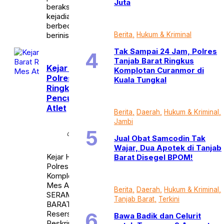
Juta
beraksi di 10 tempat
kejadian perkara (TKP)
berbeda. Kedua pelaku,
berinisial Junai […]
Berita
Hukum & Kriminal
Tak Sampai 24 Jam, Polres
Tanjab Barat Ringkus
Kejar Hingga ke Jambi,
Komplotan Curanmor di
Polres Tanjab Barat
Kuala Tungkal
Ringkus Komplotan
Pencuri Spesialis Mes
Atlet
Berita
Daerah
Hukum & Kriminal
Jambi
Selasa,
calendar_month
16 Sep
Jual Obat Samcodin Tak
2025
Wajar, Dua Apotek di Tanjab
Kejar Hingga ke Jambi,
Barat Disegel BPOM!
Polres Tanjab Barat Ringkus
Komplotan Pencuri Spesialis
Mes Atlet
Berita
Daerah
Hukum & Kriminal
SERAMBIJAMBI.ID, TANJAB
Tanjab Barat
Terkini
BARAT – Tim Opsnal Satuan
Reserse Kriminal (Sat
Bawa Badik dan Celurit
Reskrim) Polres Tanjab Barat