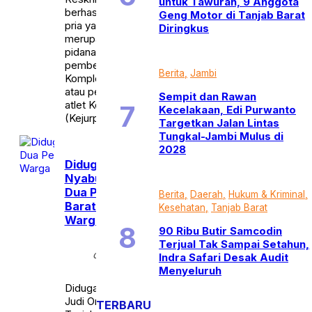
untuk Tawuran, 9 Anggota
berhasil meringkus dua orang
Geng Motor di Tanjab Barat
pria yang diduga kuat
Diringkus
merupakan spesialis tindak
pidana pencurian dengan
pemberatan (curat).
Berita
Jambi
Komplotan ini menyasar mes
atau penginapan kontingen
Sempit dan Rawan
atlet Kejuaraan Provinsi
Kecelakaan, Edi Purwanto
(Kejurprov) asal […]
Targetkan Jalan Lintas
Tungkal-Jambi Mulus di
2028
Diduga Ketagihan
Nyabu dan Judi Online,
Dua Pemuda di Tanjab
Berita
Daerah
Hukum & Kriminal
Barat Bobol Rumah
Kesehatan
Tanjab Barat
Warga
90 Ribu Butir Samcodin
Terjual Tak Sampai Setahun,
Kamis,
calendar_month
25 Apr
Indra Safari Desak Audit
2024
Menyeluruh
Diduga Ketagihan Nyabu dan
Judi Online, Dua Pemuda di
TERBARU