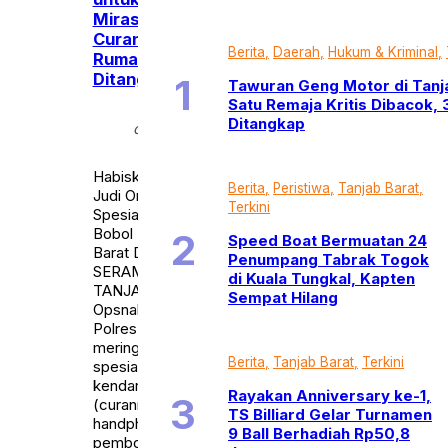
Miras, Spesialis
Curanmor dan Bobol
Berita
Daerah
Hukum & Kriminal
Rumah di Tanjab Barat
Ditangkap
Tawuran Geng Motor di Tanja
Satu Remaja Kritis Dibacok, 
Rabu,
Ditangkap
calendar_month
8 Okt
2025
Habiskan Hasil Curian untuk
Berita
Peristiwa
Tanjab Barat
Judi Online dan Miras,
Terkini
Spesialis Curanmor dan
Bobol Rumah di Tanjab
Speed Boat Bermuatan 24
Barat Ditangkap
Penumpang Tabrak Togok
SERAMBIJAMBI.ID,
di Kuala Tungkal, Kapten
TANJAB BARAT – Tim
Sempat Hilang
Opsnal Tipidum Satreskrim
Polres Tanjab Barat berhasil
meringkus dua pelaku
Berita
Tanjab Barat
Terkini
spesialis pencurian
kendaraan bermotor
Rayakan Anniversary ke-1,
(curanmor), pencurian
TS Billiard Gelar Turnamen
handphone dan
9 Ball Berhadiah Rp50,8
pembobolan rumah yang