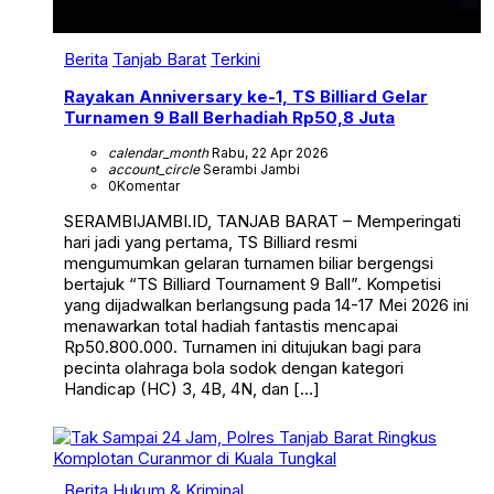
Berita
Tanjab Barat
Terkini
Rayakan Anniversary ke-1, TS Billiard Gelar
Turnamen 9 Ball Berhadiah Rp50,8 Juta
calendar_month
Rabu, 22 Apr 2026
account_circle
Serambi Jambi
0
Komentar
SERAMBIJAMBI.ID, TANJAB BARAT – Memperingati
hari jadi yang pertama, TS Billiard resmi
mengumumkan gelaran turnamen biliar bergengsi
bertajuk “TS Billiard Tournament 9 Ball”. Kompetisi
yang dijadwalkan berlangsung pada 14-17 Mei 2026 ini
menawarkan total hadiah fantastis mencapai
Rp50.800.000. Turnamen ini ditujukan bagi para
pecinta olahraga bola sodok dengan kategori
Handicap (HC) 3, 4B, 4N, dan […]
Berita
Hukum & Kriminal