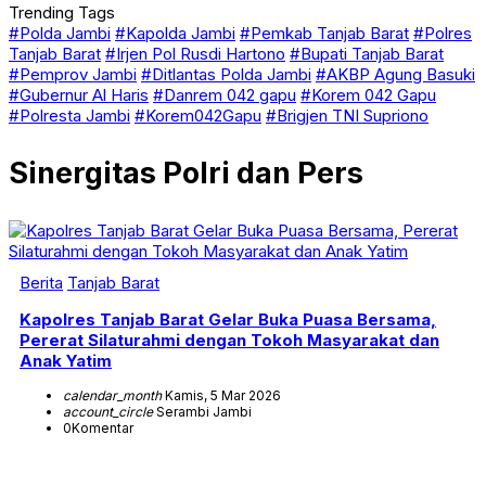
Trending Tags
#Polda Jambi
#Kapolda Jambi
#Pemkab Tanjab Barat
#Polres
Tanjab Barat
#Irjen Pol Rusdi Hartono
#Bupati Tanjab Barat
#Pemprov Jambi
#Ditlantas Polda Jambi
#AKBP Agung Basuki
#Gubernur Al Haris
#Danrem 042 gapu
#Korem 042 Gapu
#Polresta Jambi
#Korem042Gapu
#Brigjen TNI Supriono
Sinergitas Polri dan Pers
Berita
Tanjab Barat
Kapolres Tanjab Barat Gelar Buka Puasa Bersama,
Pererat Silaturahmi dengan Tokoh Masyarakat dan
Anak Yatim
calendar_month
Kamis, 5 Mar 2026
account_circle
Serambi Jambi
0
Komentar