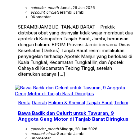
calendar_month
Jumat, 26 Jun 2026
account_circle
Serambi Jambi
0
Komentar
SERAMBIJAMBI.ID, TANJAB BARAT – Praktik
distribusi obat yang disinyalir tidak wajar membuat dua
apotek di Kabupaten Tanjab Barat, Jambi, berurusan
dengan hukum. BPOM Provinsi Jambi bersama Dinas
Kesehatan (Dinkes) Tanjab Barat resmi melakukan
penyegelan terhadap Apotek Manjur yang berlokasi di
Kuala Tungkal, Kecamatan Tungkal Ilir, dan Apotek
Cahaya di Kecamatan Tebing Tinggi, setelah
ditemukan adanya […]
Berita
Daerah
Hukum & Kriminal
Tanjab Barat
Terkini
Bawa Badik dan Celurit untuk Tawuran, 9
Anggota Geng Motor di Tanjab Barat Diringkus
calendar_month
Minggu, 28 Jun 2026
account_circle
Serambi Jambi
0
Komentar