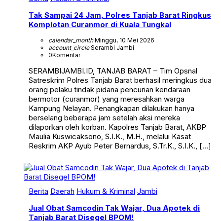
Tak Sampai 24 Jam, Polres Tanjab Barat Ringkus
Komplotan Curanmor di Kuala Tungkal
calendar_month
Minggu, 10 Mei 2026
account_circle
Serambi Jambi
0
Komentar
SERAMBIJAMBI.ID, TANJAB BARAT – Tim Opsnal
Satreskrim Polres Tanjab Barat berhasil meringkus dua
orang pelaku tindak pidana pencurian kendaraan
bermotor (curanmor) yang meresahkan warga
Kampung Nelayan. Penangkapan dilakukan hanya
berselang beberapa jam setelah aksi mereka
dilaporkan oleh korban. Kapolres Tanjab Barat, AKBP
Maulia Kuswicaksono, S.I.K., M.H., melalui Kasat
Reskrim AKP Ayub Peter Bernardus, S.Tr.K., S.I.K., […]
Berita
Daerah
Hukum & Kriminal
Jambi
Jual Obat Samcodin Tak Wajar, Dua Apotek di
Tanjab Barat Disegel BPOM!