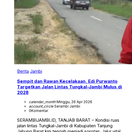
Berita
Jambi
Sempit dan Rawan Kecelakaan, Edi Purwanto
Targetkan Jalan Lintas Tungkal-Jambi Mulus di
2028
calendar_month
Minggu, 26 Apr 2026
account_circle
Serambi Jambi
0
Komentar
SERAMBIJAMBI.ID, TANJAB BARAT – Kondisi ruas
jalan lintas Tungkal-Jambi di Kabupaten Tanjung
Jabung Barat kini tengah menjadi sorotan. Jalur vital