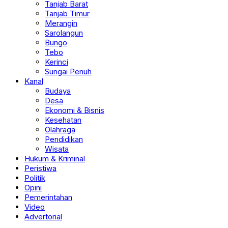
Tanjab Barat
Tanjab Timur
Merangin
Sarolangun
Bungo
Tebo
Kerinci
Sungai Penuh
Kanal
Budaya
Desa
Ekonomi & Bisnis
Kesehatan
Olahraga
Pendidikan
Wisata
Hukum & Kriminal
Peristiwa
Politik
Opini
Pemerintahan
Video
Advertorial