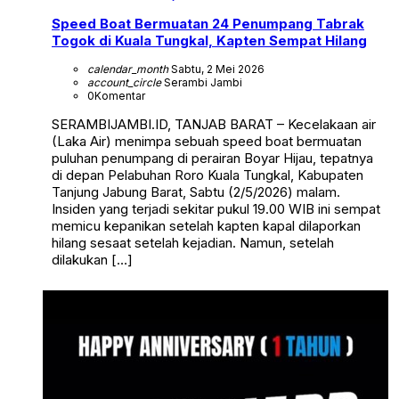
Speed Boat Bermuatan 24 Penumpang Tabrak
Togok di Kuala Tungkal, Kapten Sempat Hilang
calendar_month
Sabtu, 2 Mei 2026
account_circle
Serambi Jambi
0
Komentar
SERAMBIJAMBI.ID, TANJAB BARAT – Kecelakaan air
(Laka Air) menimpa sebuah speed boat bermuatan
puluhan penumpang di perairan Boyar Hijau, tepatnya
di depan Pelabuhan Roro Kuala Tungkal, Kabupaten
Tanjung Jabung Barat, Sabtu (2/5/2026) malam.
Insiden yang terjadi sekitar pukul 19.00 WIB ini sempat
memicu kepanikan setelah kapten kapal dilaporkan
hilang sesaat setelah kejadian. Namun, setelah
dilakukan […]