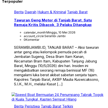
Terpopuler
Berita
Daerah
Hukum & Kriminal
Tanjab Barat
Tawuran Geng Motor di Tanjab Barat, Satu
Remaja Kritis Dibacok, 3 Pelaku Ditangkap
calendar_month
Minggu, 10 Mei 2026
account_circle
Serambi Jambi
0
Komentar
SERAMBIJAMBI.ID, TANJAB BARAT – Aksi tawuran
antar geng atau kelompok pemuda pecah di
Jembatan Sugeng, Desa Bram Itam Kanan,
Kecamatan Bram Itam, Kabupaten Tanjung Jabung
Barat, Minggu (10/5/2026) dini hari. Insiden ini
mengakibatkan seorang remaja berinisial MF (16)
mengalami luka berat akibat sabetan senjata tajam.
Kapolres Tanjab Barat, AKBP Maulia Kuswicaksono,
S.I.K., M.H., melalui Kasat […]
Berita
Peristiwa
Tanjab Barat
Terkini