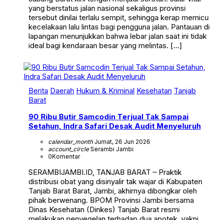
yang berstatus jalan nasional sekaligus provinsi
tersebut dinilai terlalu sempit, sehingga kerap memicu
kecelakaan lalu lintas bagi pengguna jalan. Pantauan di
lapangan menunjukkan bahwa lebar jalan saat ini tidak
ideal bagi kendaraan besar yang melintas. […]
Berita
Daerah
Hukum & Kriminal
Kesehatan
Tanjab
Barat
90 Ribu Butir Samcodin Terjual Tak Sampai
Setahun, Indra Safari Desak Audit Menyeluruh
calendar_month
Jumat, 26 Jun 2026
account_circle
Serambi Jambi
0
Komentar
SERAMBIJAMBI.ID, TANJAB BARAT – Praktik
distribusi obat yang disinyalir tak wajar di Kabupaten
Tanjab Barat Barat, Jambi, akhirnya dibongkar oleh
pihak berwenang. BPOM Provinsi Jambi bersama
Dinas Kesehatan (Dinkes) Tanjab Barat resmi
melakukan penyegelan terhadap dua apotek, yakni