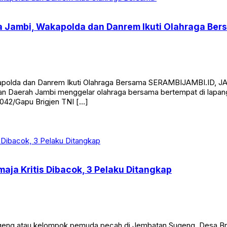
a Jambi, Wakapolda dan Danrem Ikuti Olahraga Be
olda dan Danrem Ikuti Olahraga Bersama SERAMBIJAMBI.ID, JAMBI
ian Daerah Jambi menggelar olahraga bersama bertempat di lap
042/Gapu Brigjen TNI […]
aja Kritis Dibacok, 3 Pelaku Ditangkap
eng atau kelompok pemuda pecah di Jembatan Sugeng, Desa Br