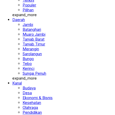
Terkini
Populer
Pilihan
expand_more
Daerah
Jambi
Batanghari
Muaro Jambi
Tanjab Barat
Tanjab Timur
Merangin
Sarolangun
Bungo
Tebo
Kerinci
Sungai Penuh
expand_more
Kanal
Budaya
Desa
Ekonomi & Bisnis
Kesehatan
Olahraga
Pendidikan