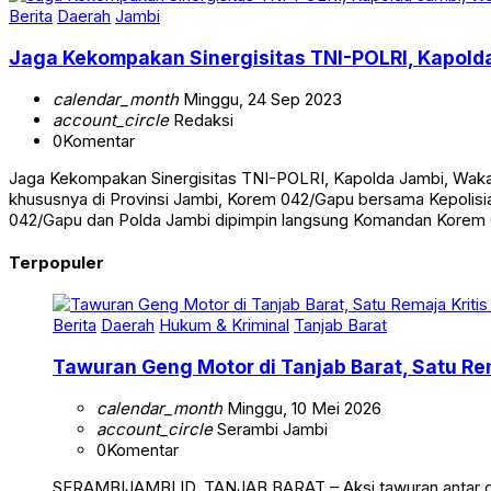
Berita
Daerah
Jambi
Jaga Kekompakan Sinergisitas TNI-POLRI, Kapold
calendar_month
Minggu, 24 Sep 2023
account_circle
Redaksi
0
Komentar
Jaga Kekompakan Sinergisitas TNI-POLRI, Kapolda Jambi, Wakap
khususnya di Provinsi Jambi, Korem 042/Gapu bersama Kepolis
042/Gapu dan Polda Jambi dipimpin langsung Komandan Korem 
Terpopuler
Berita
Daerah
Hukum & Kriminal
Tanjab Barat
Tawuran Geng Motor di Tanjab Barat, Satu Rem
calendar_month
Minggu, 10 Mei 2026
account_circle
Serambi Jambi
0
Komentar
SERAMBIJAMBI.ID, TANJAB BARAT – Aksi tawuran antar g