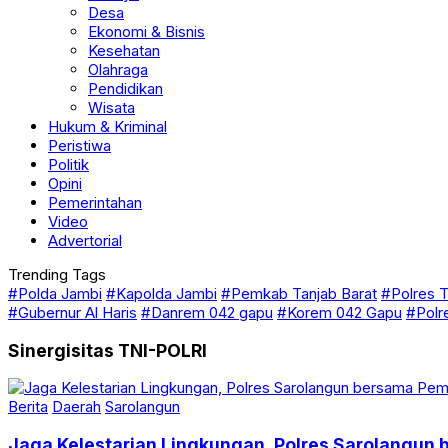
Desa
Ekonomi & Bisnis
Kesehatan
Olahraga
Pendidikan
Wisata
Hukum & Kriminal
Peristiwa
Politik
Opini
Pemerintahan
Video
Advertorial
Trending Tags
#Polda Jambi
#Kapolda Jambi
#Pemkab Tanjab Barat
#Polres T
#Gubernur Al Haris
#Danrem 042 gapu
#Korem 042 Gapu
#Polr
Sinergisitas TNI-POLRI
Berita
Daerah
Sarolangun
Jaga Kelestarian Lingkungan, Polres Sarolangu