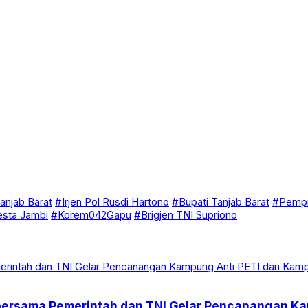
anjab Barat
#Irjen Pol Rusdi Hartono
#Bupati Tanjab Barat
#Pempr
esta Jambi
#Korem042Gapu
#Brigjen TNI Supriono
n bersama Pemerintah dan TNI Gelar Pencanangan 