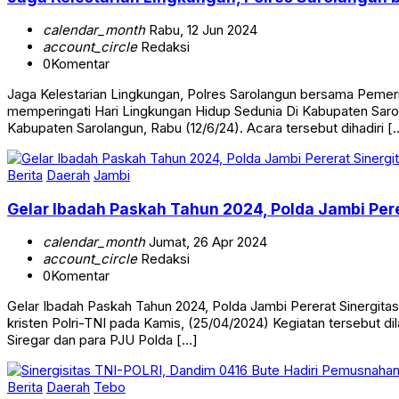
calendar_month
Rabu, 12 Jun 2024
account_circle
Redaksi
0
Komentar
Jaga Kelestarian Lingkungan, Polres Sarolangun bersama Pe
memperingati Hari Lingkungan Hidup Sedunia Di Kabupaten Saro
Kabupaten Sarolangun, Rabu (12/6/24). Acara tersebut dihadiri [
Berita
Daerah
Jambi
Gelar Ibadah Paskah Tahun 2024, Polda Jambi Perer
calendar_month
Jumat, 26 Apr 2024
account_circle
Redaksi
0
Komentar
Gelar Ibadah Paskah Tahun 2024, Polda Jambi Pererat Sinergita
kristen Polri-TNI pada Kamis, (25/04/2024) Kegiatan tersebut di
Siregar dan para PJU Polda […]
Berita
Daerah
Tebo