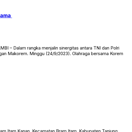
rsama
 – Dalam rangka menjalin sinergitas antara TNI dan Polri
angan Makorem. Minggu (24/9/2023). Olahraga bersama Korem
am Itam Kanan, Kecamatan Bram Itam, Kabupaten Tanjung