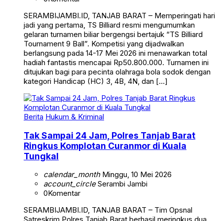
SERAMBIJAMBI.ID, TANJAB BARAT – Memperingati hari
jadi yang pertama, TS Billiard resmi mengumumkan
gelaran turnamen biliar bergengsi bertajuk “TS Billiard
Tournament 9 Ball”. Kompetisi yang dijadwalkan
berlangsung pada 14-17 Mei 2026 ini menawarkan total
hadiah fantastis mencapai Rp50.800.000. Turnamen ini
ditujukan bagi para pecinta olahraga bola sodok dengan
kategori Handicap (HC) 3, 4B, 4N, dan […]
Berita
Hukum & Kriminal
Tak Sampai 24 Jam, Polres Tanjab Barat
Ringkus Komplotan Curanmor di Kuala
Tungkal
calendar_month
Minggu, 10 Mei 2026
account_circle
Serambi Jambi
0
Komentar
SERAMBIJAMBI.ID, TANJAB BARAT – Tim Opsnal
Satreskrim Polres Tanjab Barat berhasil meringkus dua