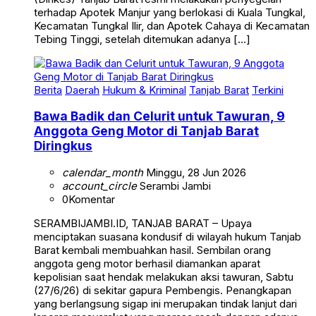
terhadap Apotek Manjur yang berlokasi di Kuala Tungkal,
Kecamatan Tungkal Ilir, dan Apotek Cahaya di Kecamatan
Tebing Tinggi, setelah ditemukan adanya […]
Berita
Daerah
Hukum & Kriminal
Tanjab Barat
Terkini
Bawa Badik dan Celurit untuk Tawuran, 9
Anggota Geng Motor di Tanjab Barat
Diringkus
calendar_month
Minggu, 28 Jun 2026
account_circle
Serambi Jambi
0
Komentar
SERAMBIJAMBI.ID, TANJAB BARAT – Upaya
menciptakan suasana kondusif di wilayah hukum Tanjab
Barat kembali membuahkan hasil. Sembilan orang
anggota geng motor berhasil diamankan aparat
kepolisian saat hendak melakukan aksi tawuran, Sabtu
(27/6/26) di sekitar gapura Pembengis. Penangkapan
yang berlangsung sigap ini merupakan tindak lanjut dari