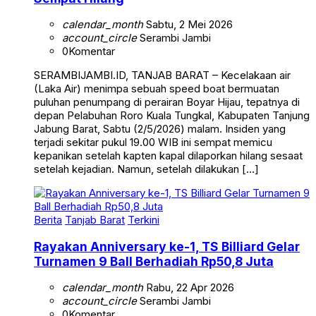
calendar_month
Sabtu, 2 Mei 2026
account_circle
Serambi Jambi
0
Komentar
SERAMBIJAMBI.ID, TANJAB BARAT – Kecelakaan air
(Laka Air) menimpa sebuah speed boat bermuatan
puluhan penumpang di perairan Boyar Hijau, tepatnya di
depan Pelabuhan Roro Kuala Tungkal, Kabupaten Tanjung
Jabung Barat, Sabtu (2/5/2026) malam. Insiden yang
terjadi sekitar pukul 19.00 WIB ini sempat memicu
kepanikan setelah kapten kapal dilaporkan hilang sesaat
setelah kejadian. Namun, setelah dilakukan […]
Berita
Tanjab Barat
Terkini
Rayakan Anniversary ke-1, TS Billiard Gelar
Turnamen 9 Ball Berhadiah Rp50,8 Juta
calendar_month
Rabu, 22 Apr 2026
account_circle
Serambi Jambi
0
Komentar