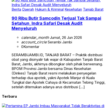
Berita
Daerah
Hukum & Kriminal
Kesehatan
Tanjab Barat
90 Ribu Butir Samcodin Terjual Tak Sampai
Setahun, Indra Safari Desak Audit
Menyeluruh
calendar_month
Jumat, 26 Jun 2026
account_circle
Serambi Jambi
0
Komentar
SERAMBIJAMBI.ID, TANJAB BARAT – Praktik distribusi
obat yang disinyalir tak wajar di Kabupaten Tanjab Barat
Barat, Jambi, akhirnya dibongkar oleh pihak berwenang.
BPOM Provinsi Jambi bersama Dinas Kesehatan
(Dinkes) Tanjab Barat resmi melakukan penyegelan
terhadap dua apotek, yakni Apotek Manjur di Kuala
Tungkal dan Apotek Cahaya di Kecamatan Tebing Tinggi,
setelah ditemukan adanya arus distribusi […]
Terbaru