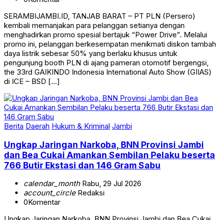
SERAMBIJAMBI.ID, TANJAB BARAT – PT PLN (Persero)
kembali memanjakan para pelanggan setianya dengan
menghadirkan promo spesial bertajuk “Power Drive”. Melalui
promo ini, pelanggan berkesempatan menikmati diskon tambah
daya listrik sebesar 50% yang berlaku khusus untuk
pengunjung booth PLN di ajang pameran otomotif bergengsi,
the 33rd GAIKINDO Indonesia International Auto Show (GIIAS)
di ICE – BSD […]
Berita
Daerah
Hukum & Kriminal
Jambi
Ungkap Jaringan Narkoba, BNN Provinsi Jambi
dan Bea Cukai Amankan Sembilan Pelaku beserta
766 Butir Ekstasi dan 146 Gram Sabu
calendar_month
Rabu, 29 Jul 2026
account_circle
Redaksi
0
Komentar
Ungkap Jaringan Narkoba, BNN Provinsi Jambi dan Bea Cukai