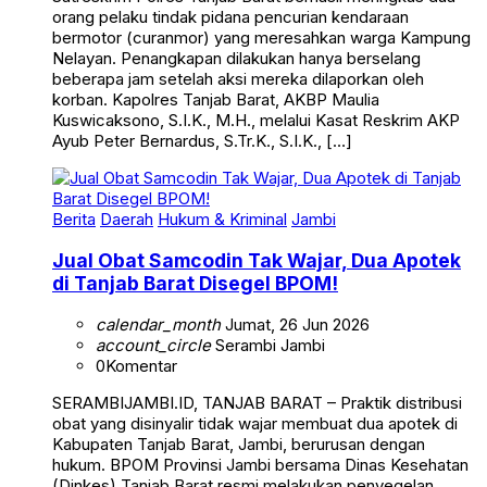
orang pelaku tindak pidana pencurian kendaraan
bermotor (curanmor) yang meresahkan warga Kampung
Nelayan. Penangkapan dilakukan hanya berselang
beberapa jam setelah aksi mereka dilaporkan oleh
korban. Kapolres Tanjab Barat, AKBP Maulia
Kuswicaksono, S.I.K., M.H., melalui Kasat Reskrim AKP
Ayub Peter Bernardus, S.Tr.K., S.I.K., […]
Berita
Daerah
Hukum & Kriminal
Jambi
Jual Obat Samcodin Tak Wajar, Dua Apotek
di Tanjab Barat Disegel BPOM!
calendar_month
Jumat, 26 Jun 2026
account_circle
Serambi Jambi
0
Komentar
SERAMBIJAMBI.ID, TANJAB BARAT – Praktik distribusi
obat yang disinyalir tidak wajar membuat dua apotek di
Kabupaten Tanjab Barat, Jambi, berurusan dengan
hukum. BPOM Provinsi Jambi bersama Dinas Kesehatan
(Dinkes) Tanjab Barat resmi melakukan penyegelan