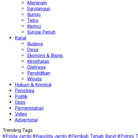
Merangin
Sarolangun
Bungo
Tebo
Kerinci
Sungai Penuh
Kanal
Budaya
Desa
Ekonomi & Bisnis
Kesehatan
Olahraga
Pendidikan
Wisata
Hukum & Kriminal
Peristiwa
Politik
Opini
Pemerintahan
Video
Advertorial
Trending Tags
#Polda Jambi
#Kapolda Jambi
#Pemkab Tanjab Barat
#Polres T