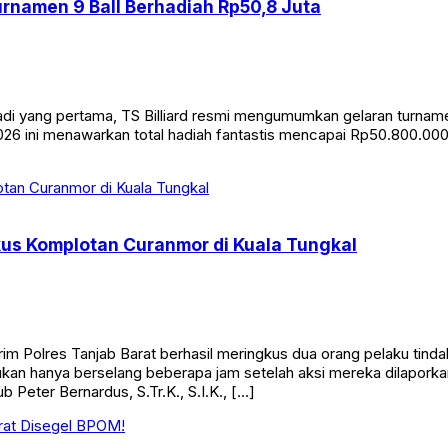
Turnamen 9 Ball Berhadiah Rp50,8 Juta
yang pertama, TS Billiard resmi mengumumkan gelaran turnamen bi
26 ini menawarkan total hadiah fantastis mencapai Rp50.800.000. 
kus Komplotan Curanmor di Kuala Tungkal
Polres Tanjab Barat berhasil meringkus dua orang pelaku tinda
n hanya berselang beberapa jam setelah aksi mereka dilaporkan
 Peter Bernardus, S.Tr.K., S.I.K., […]