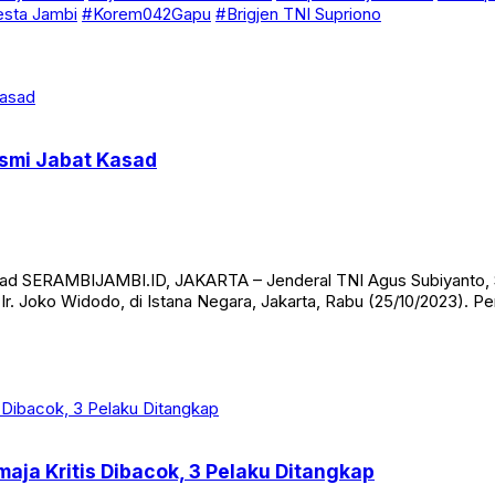
esta Jambi
#Korem042Gapu
#Brigjen TNI Supriono
esmi Jabat Kasad
sad SERAMBIJAMBI.ID, JAKARTA – Jenderal TNI Agus Subiyanto, S.
a Ir. Joko Widodo, di Istana Negara, Jakarta, Rabu (25/10/2023).
aja Kritis Dibacok, 3 Pelaku Ditangkap