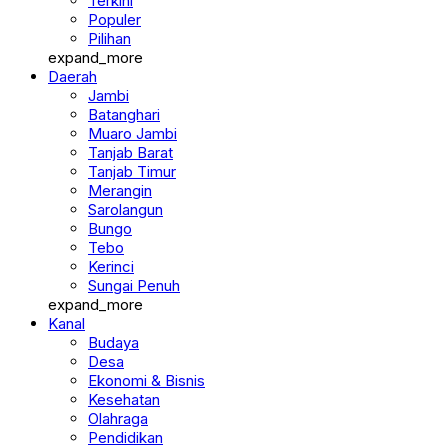
Terkini
Populer
Pilihan
expand_more
Daerah
Jambi
Batanghari
Muaro Jambi
Tanjab Barat
Tanjab Timur
Merangin
Sarolangun
Bungo
Tebo
Kerinci
Sungai Penuh
expand_more
Kanal
Budaya
Desa
Ekonomi & Bisnis
Kesehatan
Olahraga
Pendidikan