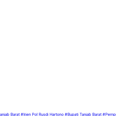
anjab Barat
#Irjen Pol Rusdi Hartono
#Bupati Tanjab Barat
#Pempr