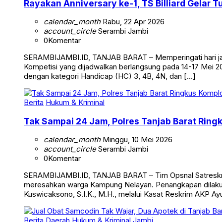
Rayakan Anniversary ke-1, TS Billiard Gelar 
calendar_month
Rabu, 22 Apr 2026
account_circle
Serambi Jambi
0
Komentar
SERAMBIJAMBI.ID, TANJAB BARAT – Memperingati hari jadi 
Kompetisi yang dijadwalkan berlangsung pada 14-17 Mei 20
dengan kategori Handicap (HC) 3, 4B, 4N, dan […]
Berita
Hukum & Kriminal
Tak Sampai 24 Jam, Polres Tanjab Barat Ring
calendar_month
Minggu, 10 Mei 2026
account_circle
Serambi Jambi
0
Komentar
SERAMBIJAMBI.ID, TANJAB BARAT – Tim Opsnal Satreskrim 
meresahkan warga Kampung Nelayan. Penangkapan dilakuka
Kuswicaksono, S.I.K., M.H., melalui Kasat Reskrim AKP Ayub
Berita
Daerah
Hukum & Kriminal
Jambi