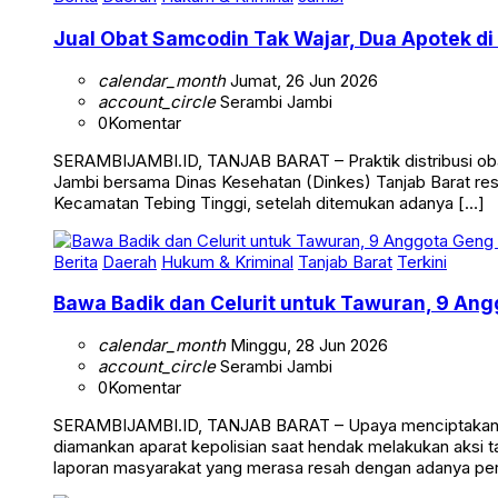
Jual Obat Samcodin Tak Wajar, Dua Apotek di
calendar_month
Jumat, 26 Jun 2026
account_circle
Serambi Jambi
0
Komentar
SERAMBIJAMBI.ID, TANJAB BARAT – Praktik distribusi obat
Jambi bersama Dinas Kesehatan (Dinkes) Tanjab Barat res
Kecamatan Tebing Tinggi, setelah ditemukan adanya […]
Berita
Daerah
Hukum & Kriminal
Tanjab Barat
Terkini
Bawa Badik dan Celurit untuk Tawuran, 9 Ang
calendar_month
Minggu, 28 Jun 2026
account_circle
Serambi Jambi
0
Komentar
SERAMBIJAMBI.ID, TANJAB BARAT – Upaya menciptakan sua
diamankan aparat kepolisian saat hendak melakukan aksi t
laporan masyarakat yang merasa resah dengan adanya pe