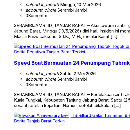
calendar_month
Minggu, 10 Mei 2026
account_circle
Serambi Jambi
0
Komentar
SERAMBIJAMBI.ID, TANJAB BARAT – Aksi tawuran antar g
Jabung Barat, Minggu (10/5/2026) dini hari. Insiden ini me
Maulia Kuswicaksono, S.I.K., M.H., melalui Kasat […]
Berita
Peristiwa
Tanjab Barat
Terkini
Speed Boat Bermuatan 24 Penumpang Tabrak 
calendar_month
Sabtu, 2 Mei 2026
account_circle
Serambi Jambi
0
Komentar
SERAMBIJAMBI.ID, TANJAB BARAT – Kecelakaan air (Laka 
Kuala Tungkal, Kabupaten Tanjung Jabung Barat, Sabtu (2/5
sesaat setelah kejadian. Namun, setelah dilakukan […]
Berita
Tanjab Barat
Terkini