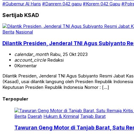
#Gubernur Al Haris
#Danrem 042 gapu
#Korem 042 Gapu
#Polr
Sertijab KSAD
Berita
Nasional
Dilantik Presiden, Jenderal TNI Agus Subiyanto R
calendar_month
Rabu, 25 Okt 2023
account_circle
Redaksi
0
Komentar
Dilantik Presiden, Jenderal TNI Agus Subiyanto Resmi Jabat Ka
(Kasad), usai dilantik langsung oleh Presiden Republik Indonesi
Keputusan Presiden Republik Indonesia Nomor : […]
Terpopuler
Berita
Daerah
Hukum & Kriminal
Tanjab Barat
Tawuran Geng Motor di Tanjab Barat, Satu Rem