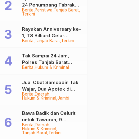
24 Penumpang Tabrak
Berita
Peristiwa
Tanjab Barat
Togok di Kuala Tungkal,
Terkini
Kapten Sempat Hilang
Rayakan Anniversary ke-
1, TS Billiard Gelar
Berita
Tanjab Barat
Terkini
Turnamen 9 Ball
Berhadiah Rp50,8 Juta
Tak Sampai 24 Jam,
Polres Tanjab Barat
Berita
Hukum & Kriminal
Ringkus Komplotan
Curanmor di Kuala
Tungkal
Jual Obat Samcodin Tak
Wajar, Dua Apotek di
Berita
Daerah
Tanjab Barat Disegel
Hukum & Kriminal
Jambi
BPOM!
Bawa Badik dan Celurit
untuk Tawuran, 9
Berita
Daerah
Anggota Geng Motor di
Hukum & Kriminal
Tanjab Barat Diringkus
Tanjab Barat
Terkini