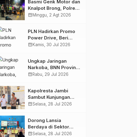
Basmi Genk Motor dan
Semakin Skena
Knalpot Brong, Polres
Tanjab Barat Amankan
calendar_month
Minggu, 2 Agt 2026
Belasan Kendaraan
PLN Hadirkan Promo
Power Drive, Beri
Diskon Tambah Daya
calendar_month
Kamis, 30 Jul 2026
50% di Ajang GIIAS
2026
Ungkap Jaringan
Narkoba, BNN Provinsi
Jambi dan Bea Cukai
calendar_month
Rabu, 29 Jul 2026
Amankan Sembilan
Pelaku beserta 766
Kapolresta Jambi
Butir Ekstasi dan 146
Sambut Kunjungan
Gram Sabu
Ketua dan Pengurus
calendar_month
Selasa, 28 Jul 2026
PWI Kota Jambi
Perkuat Sinergi dan
Dorong Lansia
Kolaborasi
Berdaya di Sektor
Hijau, Pertamina EP
calendar_month
Selasa, 28 Jul 2026