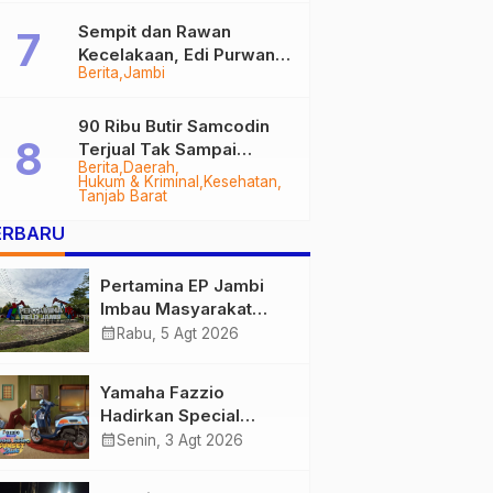
Sempit dan Rawan
Kecelakaan, Edi Purwanto
Berita
Jambi
Targetkan Jalan Lintas
Tungkal-Jambi Mulus di
2028
90 Ribu Butir Samcodin
Terjual Tak Sampai
Berita
Daerah
Setahun, Indra Safari
Hukum & Kriminal
Kesehatan
Desak Audit Menyeluruh
Tanjab Barat
ERBARU
Pertamina EP Jambi
Imbau Masyarakat
Tidak Beraktivitas di
calendar_month
Rabu, 5 Agt 2026
Atas Jalur Pipa Migas
Demi Keselamatan
Yamaha Fazzio
Bersama
Hadirkan Special
Edition Sunset Blue,
calendar_month
Senin, 3 Agt 2026
Tampilkan Nuansa
Retro Summer yang