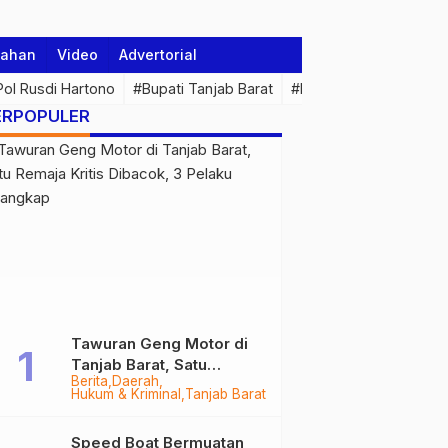
tahan
Video
Advertorial
 Pol Rusdi Hartono
#Bupati Tanjab Barat
#Pemprov Jambi
#Di
ERPOPULER
Tawuran Geng Motor di
Tanjab Barat, Satu
Berita
Daerah
Remaja Kritis Dibacok, 3
Hukum & Kriminal
Tanjab Barat
Pelaku Ditangkap
Speed Boat Bermuatan