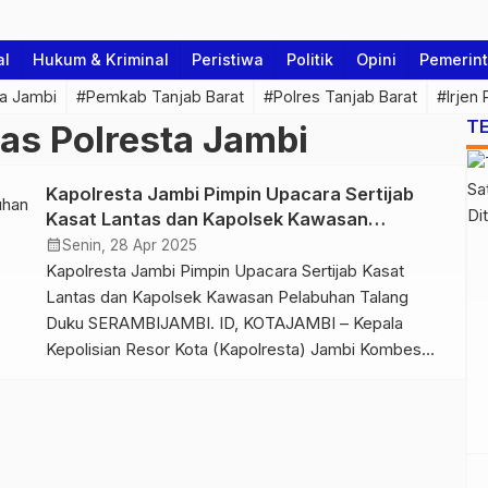
al
Hukum & Kriminal
Peristiwa
Politik
Opini
Pemerin
a Jambi
#Pemkab Tanjab Barat
#Polres Tanjab Barat
#Irjen
T
tas Polresta Jambi
Kapolresta Jambi Pimpin Upacara Sertijab
Kasat Lantas dan Kapolsek Kawasan
Pelabuhan Talang Duku
calendar_month
Senin, 28 Apr 2025
Kapolresta Jambi Pimpin Upacara Sertijab Kasat
Lantas dan Kapolsek Kawasan Pelabuhan Talang
Duku SERAMBIJAMBI. ID, KOTAJAMBI – Kepala
Kepolisian Resor Kota (Kapolresta) Jambi Kombes
Pol Boy Sutan Binanga Siregar memimpin langsung
pelaksanaan Upacara Serah Terima Jabatan Kasat
Lantas dan Kapolsek Kawasan Pelabuhan Talang
Duku, bertempat di ruang Lokamanginti Mapolresta
Jambi, Senin (28 April 2025). Upacara […]