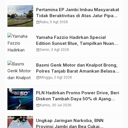
Pertamina EP Jambi Imbau Masyarakat
Tidak Beraktivitas di Atas Jalur Pipa
Migas Demi Keselamatan Bersama
calendar_month
Rabu, 5 Agt 2026
Yamaha Fazzio Hadirkan Special
Edition Sunset Blue, Tampilkan Nuansa
Retro Summer yang Semakin Skena
calendar_month
Senin, 3 Agt 2026
Basmi Genk Motor dan Knalpot Brong,
Polres Tanjab Barat Amankan Belasan
Kendaraan
calendar_month
Minggu, 2 Agt 2026
PLN Hadirkan Promo Power Drive, Beri
Diskon Tambah Daya 50% di Ajang
GIIAS 2026
calendar_month
Kamis, 30 Jul 2026
Ungkap Jaringan Narkoba, BNN
Provinsi Jambi dan Bea Cukai