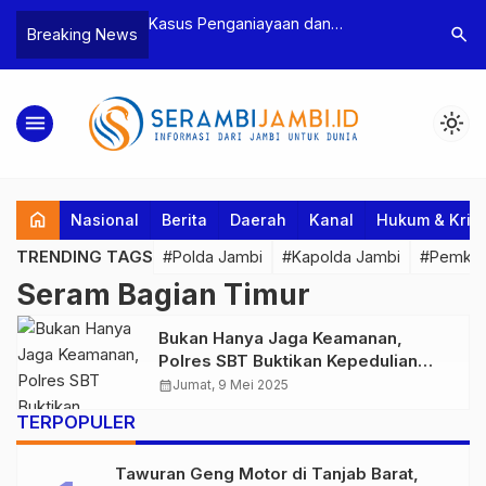
n Narkoba, BNN
Kasus Penganiayaan dan
Polres T
search
Breaking News
dan Bea Cukai
Pengancaman Ketua BPD, Polres
Pengeroy
an Pelaku beserta
Tebo Tetapkan Dua Tersangka
Dua Pela
si dan 146 Gram
Ditahan
menu
light_mode
home
Nasional
Berita
Daerah
Kanal
Hukum & Krim
TRENDING TAGS
#Polda Jambi
#Kapolda Jambi
#Pemkab
Seram Bagian Timur
Bukan Hanya Jaga Keamanan,
Polres SBT Buktikan Kepedulian
dengan Bersihkan Masjid Sambut
calendar_month
Jumat, 9 Mei 2025
Jamaah Haji
TERPOPULER
Tawuran Geng Motor di Tanjab Barat,