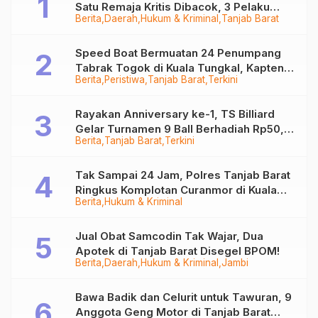
Satu Remaja Kritis Dibacok, 3 Pelaku
Berita
Daerah
Hukum & Kriminal
Tanjab Barat
Ditangkap
Speed Boat Bermuatan 24 Penumpang
Tabrak Togok di Kuala Tungkal, Kapten
Berita
Peristiwa
Tanjab Barat
Terkini
Sempat Hilang
Rayakan Anniversary ke-1, TS Billiard
Gelar Turnamen 9 Ball Berhadiah Rp50,8
Berita
Tanjab Barat
Terkini
Juta
Tak Sampai 24 Jam, Polres Tanjab Barat
Ringkus Komplotan Curanmor di Kuala
Berita
Hukum & Kriminal
Tungkal
Jual Obat Samcodin Tak Wajar, Dua
Apotek di Tanjab Barat Disegel BPOM!
Berita
Daerah
Hukum & Kriminal
Jambi
Bawa Badik dan Celurit untuk Tawuran, 9
Anggota Geng Motor di Tanjab Barat