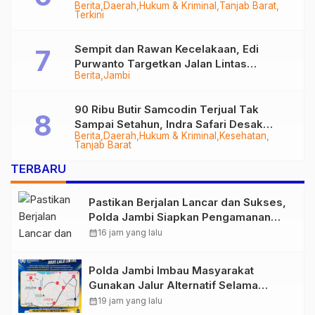
Berita
Daerah
Hukum & Kriminal
Tanjab Barat
Diringkus
Terkini
Sempit dan Rawan Kecelakaan, Edi
Purwanto Targetkan Jalan Lintas
Berita
Jambi
Tungkal-Jambi Mulus di 2028
90 Ribu Butir Samcodin Terjual Tak
Sampai Setahun, Indra Safari Desak
Berita
Daerah
Hukum & Kriminal
Kesehatan
Audit Menyeluruh
Tanjab Barat
TERBARU
Pastikan Berjalan Lancar dan Sukses,
Polda Jambi Siapkan Pengamanan
Berlapis untuk 8.750 Pelari, 1.848
calendar_month
16 jam yang lalu
Personel Kawal Presisi Merdeka Run
Polda Jambi Imbau Masyarakat
Gunakan Jalur Alternatif Selama
Pelaksanaan Presisi Merdeka Run
calendar_month
19 jam yang lalu
2026