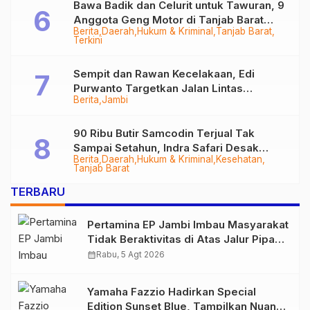
Bawa Badik dan Celurit untuk Tawuran, 9
Anggota Geng Motor di Tanjab Barat
Berita
Daerah
Hukum & Kriminal
Tanjab Barat
Diringkus
Terkini
Sempit dan Rawan Kecelakaan, Edi
Purwanto Targetkan Jalan Lintas
Berita
Jambi
Tungkal-Jambi Mulus di 2028
90 Ribu Butir Samcodin Terjual Tak
Sampai Setahun, Indra Safari Desak
Berita
Daerah
Hukum & Kriminal
Kesehatan
Audit Menyeluruh
Tanjab Barat
TERBARU
Pertamina EP Jambi Imbau Masyarakat
Tidak Beraktivitas di Atas Jalur Pipa
Migas Demi Keselamatan Bersama
calendar_month
Rabu, 5 Agt 2026
Yamaha Fazzio Hadirkan Special
Edition Sunset Blue, Tampilkan Nuansa