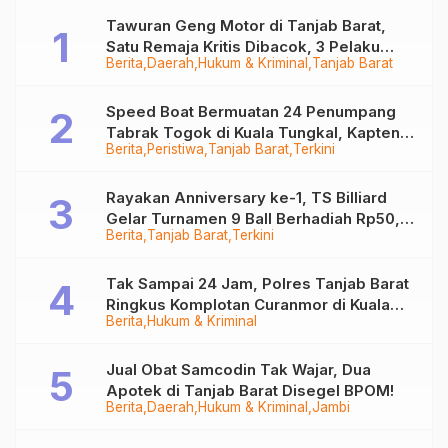
Tawuran Geng Motor di Tanjab Barat,
Satu Remaja Kritis Dibacok, 3 Pelaku
Berita
Daerah
Hukum & Kriminal
Tanjab Barat
Ditangkap
Speed Boat Bermuatan 24 Penumpang
Tabrak Togok di Kuala Tungkal, Kapten
Berita
Peristiwa
Tanjab Barat
Terkini
Sempat Hilang
Rayakan Anniversary ke-1, TS Billiard
Gelar Turnamen 9 Ball Berhadiah Rp50,8
Berita
Tanjab Barat
Terkini
Juta
Tak Sampai 24 Jam, Polres Tanjab Barat
Ringkus Komplotan Curanmor di Kuala
Berita
Hukum & Kriminal
Tungkal
Jual Obat Samcodin Tak Wajar, Dua
Apotek di Tanjab Barat Disegel BPOM!
Berita
Daerah
Hukum & Kriminal
Jambi