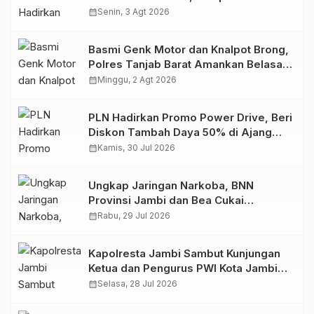
Retro Summer yang Semakin Skena
calendar_month
Senin, 3 Agt 2026
Basmi Genk Motor dan Knalpot Brong,
Polres Tanjab Barat Amankan Belasan
Kendaraan
calendar_month
Minggu, 2 Agt 2026
PLN Hadirkan Promo Power Drive, Beri
Diskon Tambah Daya 50% di Ajang
GIIAS 2026
calendar_month
Kamis, 30 Jul 2026
Ungkap Jaringan Narkoba, BNN
Provinsi Jambi dan Bea Cukai
Amankan Sembilan Pelaku beserta
calendar_month
Rabu, 29 Jul 2026
766 Butir Ekstasi dan 146 Gram Sabu
Kapolresta Jambi Sambut Kunjungan
Ketua dan Pengurus PWI Kota Jambi
Perkuat Sinergi dan Kolaborasi
calendar_month
Selasa, 28 Jul 2026