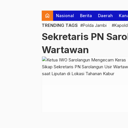
home
Nasional
Berita
Daerah
Kan
TRENDING TAGS
#Polda Jambi
#Kapold
Sekretaris PN Sar
Wartawan