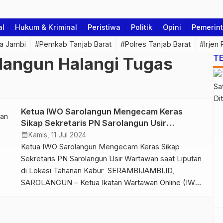
al
Hukum & Kriminal
Peristiwa
Politik
Opini
Pemerin
a Jambi
#Pemkab Tanjab Barat
#Polres Tanjab Barat
#Irjen
T
olangun Halangi Tugas
Ketua IWO Sarolangun Mengecam Keras
Sikap Sekretaris PN Sarolangun Usir
Wartawan saat Liputan di Lokasi Tahanan
calendar_month
Kamis, 11 Jul 2024
Kabur
Ketua IWO Sarolangun Mengecam Keras Sikap
Sekretaris PN Sarolangun Usir Wartawan saat Liputan
di Lokasi Tahanan Kabur SERAMBIJAMBI.ID,
SAROLANGUN – Ketua Ikatan Wartawan Online (IWO)
Kabupaten Sarolangun mengecam dan mengkritik
serta menyayangkan tindakan Sekretaris Pengadilan
Negeri (PN) Sarolangun yang melarang dan mengusir