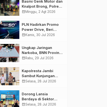
Basmi Genk Motor dan
Semakin Skena
Knalpot Brong, Polres
Tanjab Barat Amankan
calendar_month
Minggu, 2 Agt 2026
Belasan Kendaraan
PLN Hadirkan Promo
Power Drive, Beri
Diskon Tambah Daya
calendar_month
Kamis, 30 Jul 2026
50% di Ajang GIIAS
2026
Ungkap Jaringan
Narkoba, BNN Provinsi
Jambi dan Bea Cukai
calendar_month
Rabu, 29 Jul 2026
Amankan Sembilan
Pelaku beserta 766
Kapolresta Jambi
Butir Ekstasi dan 146
Sambut Kunjungan
Gram Sabu
Ketua dan Pengurus
calendar_month
Selasa, 28 Jul 2026
PWI Kota Jambi
Perkuat Sinergi dan
Dorong Lansia
Kolaborasi
Berdaya di Sektor
Hijau, Pertamina EP
calendar_month
Selasa, 28 Jul 2026