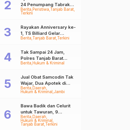
24 Penumpang Tabrak
Berita
Peristiwa
Tanjab Barat
Togok di Kuala Tungkal,
Terkini
Kapten Sempat Hilang
Rayakan Anniversary ke-
1, TS Billiard Gelar
Berita
Tanjab Barat
Terkini
Turnamen 9 Ball
Berhadiah Rp50,8 Juta
Tak Sampai 24 Jam,
Polres Tanjab Barat
Berita
Hukum & Kriminal
Ringkus Komplotan
Curanmor di Kuala
Tungkal
Jual Obat Samcodin Tak
Wajar, Dua Apotek di
Berita
Daerah
Tanjab Barat Disegel
Hukum & Kriminal
Jambi
BPOM!
Bawa Badik dan Celurit
untuk Tawuran, 9
Berita
Daerah
Anggota Geng Motor di
Hukum & Kriminal
Tanjab Barat Diringkus
Tanjab Barat
Terkini