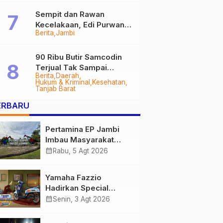
Sempit dan Rawan
Kecelakaan, Edi Purwanto
Berita
Jambi
Targetkan Jalan Lintas
Tungkal-Jambi Mulus di
2028
90 Ribu Butir Samcodin
Terjual Tak Sampai
Berita
Daerah
Setahun, Indra Safari
Hukum & Kriminal
Kesehatan
Desak Audit Menyeluruh
Tanjab Barat
ERBARU
Pertamina EP Jambi
Imbau Masyarakat
Tidak Beraktivitas di
calendar_month
Rabu, 5 Agt 2026
Atas Jalur Pipa Migas
Demi Keselamatan
Yamaha Fazzio
Bersama
Hadirkan Special
Edition Sunset Blue,
calendar_month
Senin, 3 Agt 2026
Tampilkan Nuansa
Retro Summer yang