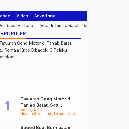
tahan
Video
Advertorial
 Pol Rusdi Hartono
#Bupati Tanjab Barat
#Pemprov Jambi
#Di
ERPOPULER
Tawuran Geng Motor di
Tanjab Barat, Satu
Berita
Daerah
Remaja Kritis Dibacok, 3
Hukum & Kriminal
Tanjab Barat
Pelaku Ditangkap
Speed Boat Bermuatan