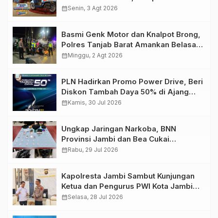
Retro Summer yang Semakin Skena
calendar_month
Senin, 3 Agt 2026
Basmi Genk Motor dan Knalpot Brong,
Polres Tanjab Barat Amankan Belasan
Kendaraan
calendar_month
Minggu, 2 Agt 2026
PLN Hadirkan Promo Power Drive, Beri
Diskon Tambah Daya 50% di Ajang
GIIAS 2026
calendar_month
Kamis, 30 Jul 2026
Ungkap Jaringan Narkoba, BNN
Provinsi Jambi dan Bea Cukai
Amankan Sembilan Pelaku beserta
calendar_month
Rabu, 29 Jul 2026
766 Butir Ekstasi dan 146 Gram Sabu
Kapolresta Jambi Sambut Kunjungan
Ketua dan Pengurus PWI Kota Jambi
Perkuat Sinergi dan Kolaborasi
calendar_month
Selasa, 28 Jul 2026