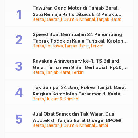
Tawuran Geng Motor di Tanjab Barat,
Satu Remaja Kritis Dibacok, 3 Pelaku
Berita
Daerah
Hukum & Kriminal
Tanjab Barat
Ditangkap
Speed Boat Bermuatan 24 Penumpang
Tabrak Togok di Kuala Tungkal, Kapten
Berita
Peristiwa
Tanjab Barat
Terkini
Sempat Hilang
Rayakan Anniversary ke-1, TS Billiard
Gelar Turnamen 9 Ball Berhadiah Rp50,8
Berita
Tanjab Barat
Terkini
Juta
Tak Sampai 24 Jam, Polres Tanjab Barat
Ringkus Komplotan Curanmor di Kuala
Berita
Hukum & Kriminal
Tungkal
Jual Obat Samcodin Tak Wajar, Dua
Apotek di Tanjab Barat Disegel BPOM!
Berita
Daerah
Hukum & Kriminal
Jambi