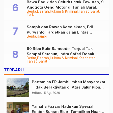
Bawa Badik dan Celurit untuk Tawuran, 9
Anggota Geng Motor di Tanjab Barat
Berita
Daerah
Hukum & Kriminal
Tanjab Barat
Diringkus
Terkini
Sempit dan Rawan Kecelakaan, Edi
Purwanto Targetkan Jalan Lintas
Berita
Jambi
Tungkal-Jambi Mulus di 2028
90 Ribu Butir Samcodin Terjual Tak
Sampai Setahun, Indra Safari Desak
Berita
Daerah
Hukum & Kriminal
Kesehatan
Audit Menyeluruh
Tanjab Barat
TERBARU
Pertamina EP Jambi Imbau Masyarakat
Tidak Beraktivitas di Atas Jalur Pipa
Migas Demi Keselamatan Bersama
calendar_month
Rabu, 5 Agt 2026
Yamaha Fazzio Hadirkan Special
Edition Sunset Blue, Tampilkan Nuansa