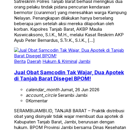
orang pelaku tindak pidana pencurian kendaraan
bermotor (curanmor) yang meresahkan warga Kampung
Nelayan. Penangkapan dilakukan hanya berselang
beberapa jam setelah aksi mereka dilaporkan oleh
korban. Kapolres Tanjab Barat, AKBP Maulia
Kuswicaksono, S.I.K., M.H., melalui Kasat Reskrim AKP
Ayub Peter Bernardus, S.Tr.K., S.I.K., […]
Berita
Daerah
Hukum & Kriminal
Jambi
Jual Obat Samcodin Tak Wajar, Dua Apotek
di Tanjab Barat Disegel BPOM!
calendar_month
Jumat, 26 Jun 2026
account_circle
Serambi Jambi
0
Komentar
SERAMBIJAMBI.ID, TANJAB BARAT – Praktik distribusi
obat yang disinyalir tidak wajar membuat dua apotek di
Kabupaten Tanjab Barat, Jambi, berurusan dengan
hukum. BPOM Provinsi Jambi bersama Dinas Kesehatan
(Dinkes) Tanjab Barat resmi melakukan penyegelan