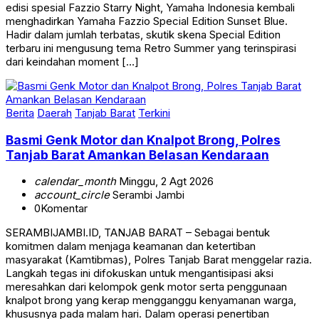
menghadirkan Yamaha Fazzio Special Edition Sunset Blue.
Hadir dalam jumlah terbatas, skutik skena Special Edition
terbaru ini mengusung tema Retro Summer yang terinspirasi
dari keindahan moment […]
Berita
Daerah
Tanjab Barat
Terkini
Basmi Genk Motor dan Knalpot Brong, Polres
Tanjab Barat Amankan Belasan Kendaraan
calendar_month
Minggu, 2 Agt 2026
account_circle
Serambi Jambi
0
Komentar
SERAMBIJAMBI.ID, TANJAB BARAT – Sebagai bentuk
komitmen dalam menjaga keamanan dan ketertiban
masyarakat (Kamtibmas), Polres Tanjab Barat menggelar razia.
Langkah tegas ini difokuskan untuk mengantisipasi aksi
meresahkan dari kelompok genk motor serta penggunaan
knalpot brong yang kerap mengganggu kenyamanan warga,
khususnya pada malam hari. Dalam operasi penertiban
tersebut, aparat kepolisian berhasil mengamankan belasan unit