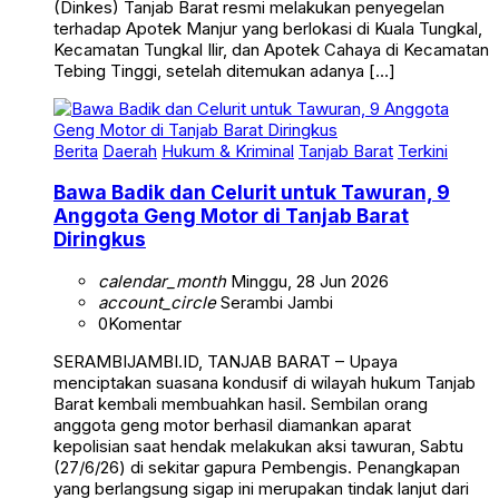
terhadap Apotek Manjur yang berlokasi di Kuala Tungkal,
Kecamatan Tungkal Ilir, dan Apotek Cahaya di Kecamatan
Tebing Tinggi, setelah ditemukan adanya […]
Berita
Daerah
Hukum & Kriminal
Tanjab Barat
Terkini
Bawa Badik dan Celurit untuk Tawuran, 9
Anggota Geng Motor di Tanjab Barat
Diringkus
calendar_month
Minggu, 28 Jun 2026
account_circle
Serambi Jambi
0
Komentar
SERAMBIJAMBI.ID, TANJAB BARAT – Upaya
menciptakan suasana kondusif di wilayah hukum Tanjab
Barat kembali membuahkan hasil. Sembilan orang
anggota geng motor berhasil diamankan aparat
kepolisian saat hendak melakukan aksi tawuran, Sabtu
(27/6/26) di sekitar gapura Pembengis. Penangkapan
yang berlangsung sigap ini merupakan tindak lanjut dari
laporan masyarakat yang merasa resah dengan adanya