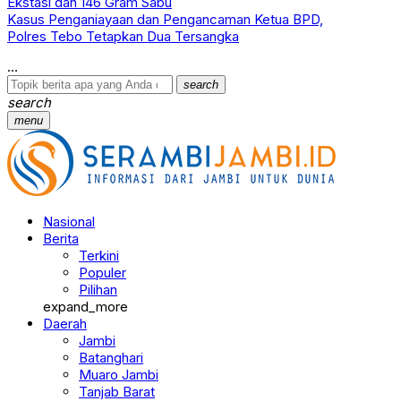
Ekstasi dan 146 Gram Sabu
Kasus Penganiayaan dan Pengancaman Ketua BPD,
Polres Tebo Tetapkan Dua Tersangka
search
search
menu
Nasional
Berita
Terkini
Populer
Pilihan
expand_more
Daerah
Jambi
Batanghari
Muaro Jambi
Tanjab Barat
Tanjab Timur