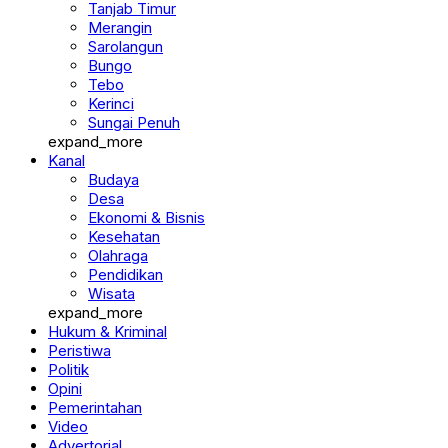
Merangin
Sarolangun
Bungo
Tebo
Kerinci
Sungai Penuh
expand_more
Kanal
Budaya
Desa
Ekonomi & Bisnis
Kesehatan
Olahraga
Pendidikan
Wisata
expand_more
Hukum & Kriminal
Peristiwa
Politik
Opini
Pemerintahan
Video
Advertorial