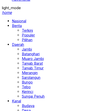
light_mode
home
Nasional
Berita
Terkini
Populer
Pilihan
Daerah
Jambi
Batanghari
Muaro Jambi
Tanjab Barat
Tanjab Timur
Merangin
Sarolangun
Bungo
Tebo
Kerinci
Sungai Penuh
Kanal
Budaya
Desa
Ekonomi & Bisnis