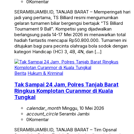
SERAMBIJAMBI.ID, TANJAB BARAT – Memperingati hari
jadi yang pertama, TS Billiard resmi mengumumkan
gelaran turnamen biliar bergengsi bertajuk “TS Billiard
Tournament 9 Ball”. Kompetisi yang dijadwalkan
berlangsung pada 14-17 Mei 2026 ini menawarkan total
hadiah fantastis mencapai Rp50.800.000. Turnamen ini
ditujukan bagi para pecinta olahraga bola sodok dengan
kategori Handicap (HC) 3, 4B, 4N, dan […]
Berita
Hukum & Kriminal
Tak Sampai 24 Jam, Polres Tanjab Barat
Ringkus Komplotan Curanmor di Kuala
Tungkal
calendar_month
Minggu, 10 Mei 2026
account_circle
Serambi Jambi
0
Komentar
SERAMBIJAMBI.ID, TANJAB BARAT – Tim Opsnal
Satreskrim Polres Tanjab Barat berhasil meringkus dua