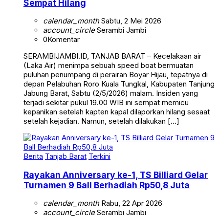
calendar_month
Sabtu, 2 Mei 2026
account_circle
Serambi Jambi
0
Komentar
SERAMBIJAMBI.ID, TANJAB BARAT – Kecelakaan air
(Laka Air) menimpa sebuah speed boat bermuatan
puluhan penumpang di perairan Boyar Hijau, tepatnya di
depan Pelabuhan Roro Kuala Tungkal, Kabupaten Tanjung
Jabung Barat, Sabtu (2/5/2026) malam. Insiden yang
terjadi sekitar pukul 19.00 WIB ini sempat memicu
kepanikan setelah kapten kapal dilaporkan hilang sesaat
setelah kejadian. Namun, setelah dilakukan […]
Berita
Tanjab Barat
Terkini
Rayakan Anniversary ke-1, TS Billiard Gelar
Turnamen 9 Ball Berhadiah Rp50,8 Juta
calendar_month
Rabu, 22 Apr 2026
account_circle
Serambi Jambi
0
Komentar