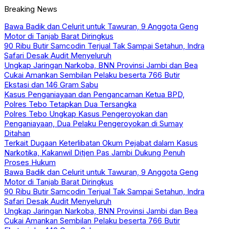
Breaking News
Bawa Badik dan Celurit untuk Tawuran, 9 Anggota Geng
Motor di Tanjab Barat Diringkus
90 Ribu Butir Samcodin Terjual Tak Sampai Setahun, Indra
Safari Desak Audit Menyeluruh
Ungkap Jaringan Narkoba, BNN Provinsi Jambi dan Bea
Cukai Amankan Sembilan Pelaku beserta 766 Butir
Ekstasi dan 146 Gram Sabu
Kasus Penganiayaan dan Pengancaman Ketua BPD,
Polres Tebo Tetapkan Dua Tersangka
Polres Tebo Ungkap Kasus Pengeroyokan dan
Penganiayaan, Dua Pelaku Pengeroyokan di Sumay
Ditahan
Terkait Dugaan Keterlibatan Okum Pejabat dalam Kasus
Narkotika, Kakanwil Ditjen Pas Jambi Dukung Penuh
Proses Hukum
Bawa Badik dan Celurit untuk Tawuran, 9 Anggota Geng
Motor di Tanjab Barat Diringkus
90 Ribu Butir Samcodin Terjual Tak Sampai Setahun, Indra
Safari Desak Audit Menyeluruh
Ungkap Jaringan Narkoba, BNN Provinsi Jambi dan Bea
Cukai Amankan Sembilan Pelaku beserta 766 Butir