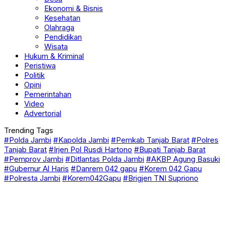
Kesehatan
Olahraga
Pendidikan
Wisata
Hukum & Kriminal
Peristiwa
Politik
Opini
Pemerintahan
Video
Advertorial
Trending Tags
#Polda Jambi
#Kapolda Jambi
#Pemkab Tanjab Barat
#Polres
Tanjab Barat
#Irjen Pol Rusdi Hartono
#Bupati Tanjab Barat
#Pemprov Jambi
#Ditlantas Polda Jambi
#AKBP Agung Basuki
#Gubernur Al Haris
#Danrem 042 gapu
#Korem 042 Gapu
#Polresta Jambi
#Korem042Gapu
#Brigjen TNI Supriono