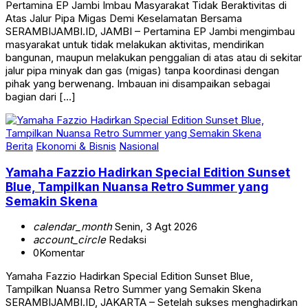
Atas Jalur Pipa Migas Demi Keselamatan Bersama
SERAMBIJAMBI.ID, JAMBI – Pertamina EP Jambi mengimbau
masyarakat untuk tidak melakukan aktivitas, mendirikan
bangunan, maupun melakukan penggalian di atas atau di sekitar
jalur pipa minyak dan gas (migas) tanpa koordinasi dengan
pihak yang berwenang. Imbauan ini disampaikan sebagai
bagian dari […]
Berita
Ekonomi & Bisnis
Nasional
Yamaha Fazzio Hadirkan Special Edition Sunset
Blue, Tampilkan Nuansa Retro Summer yang
Semakin Skena
calendar_month
Senin, 3 Agt 2026
account_circle
Redaksi
0
Komentar
Yamaha Fazzio Hadirkan Special Edition Sunset Blue,
Tampilkan Nuansa Retro Summer yang Semakin Skena
SERAMBIJAMBI.ID, JAKARTA – Setelah sukses menghadirkan
edisi spesial Fazzio Starry Night, Yamaha Indonesia kembali