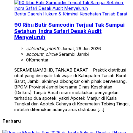
Berita
Daerah
Hukum & Kriminal
Kesehatan
Tanjab Barat
90 Ribu Butir Samcodin Terjual Tak Sampai
Setahun, Indra Safari Desak Audit
Menyeluruh
calendar_month
Jumat, 26 Jun 2026
account_circle
Serambi Jambi
0
Komentar
SERAMBIJAMBI.ID, TANJAB BARAT – Praktik distribusi
obat yang disinyalir tak wajar di Kabupaten Tanjab Barat
Barat, Jambi, akhirnya dibongkar oleh pihak berwenang.
BPOM Provinsi Jambi bersama Dinas Kesehatan
(Dinkes) Tanjab Barat resmi melakukan penyegelan
terhadap dua apotek, yakni Apotek Manjur di Kuala
Tungkal dan Apotek Cahaya di Kecamatan Tebing Tinggi,
setelah ditemukan adanya arus distribusi […]
Terbaru