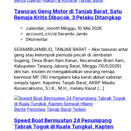
Tawuran Geng Motor di Tanjab Barat, Satu
Remaja Kritis Dibacok, 3 Pelaku Ditangkap
calendar_month
Minggu, 10 Mei 2026
account_circle
Serambi Jambi
0
Komentar
SERAMBIJAMBI.ID, TANJAB BARAT – Aksi tawuran antar
geng atau kelompok pemuda pecah di Jembatan
Sugeng, Desa Bram Itam Kanan, Kecamatan Bram Itam,
Kabupaten Tanjung Jabung Barat, Minggu (10/5/2026)
dini hari. Insiden ini mengakibatkan seorang remaja
berinisial MF (16) mengalami luka berat akibat sabetan
senjata tajam. Kapolres Tanjab Barat, AKBP Maulia
Kuswicaksono, S.I.K., M.H., melalui Kasat […]
Berita
Peristiwa
Tanjab Barat
Terkini
Speed Boat Bermuatan 24 Penumpang
Tabrak Togok di Kuala Tungkal, Kapten
Sempat Hilang