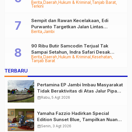
Berita
Daerah
Hukum & Kriminal
Tanjab Barat
Diringkus
Terkini
Sempit dan Rawan Kecelakaan, Edi
Purwanto Targetkan Jalan Lintas
Berita
Jambi
Tungkal-Jambi Mulus di 2028
90 Ribu Butir Samcodin Terjual Tak
Sampai Setahun, Indra Safari Desak
Berita
Daerah
Hukum & Kriminal
Kesehatan
Audit Menyeluruh
Tanjab Barat
TERBARU
Pertamina EP Jambi Imbau Masyarakat
Tidak Beraktivitas di Atas Jalur Pipa
Migas Demi Keselamatan Bersama
calendar_month
Rabu, 5 Agt 2026
Yamaha Fazzio Hadirkan Special
Edition Sunset Blue, Tampilkan Nuansa
Retro Summer yang Semakin Skena
calendar_month
Senin, 3 Agt 2026