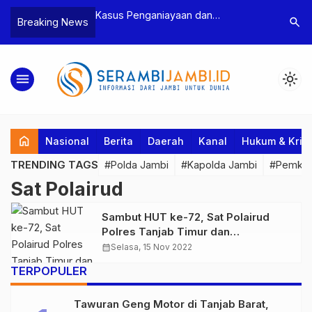
n Narkoba, BNN
Kasus Penganiayaan dan
Polres T
search
Breaking News
dan Bea Cukai
Pengancaman Ketua BPD, Polres
Pengeroy
an Pelaku beserta
Tebo Tetapkan Dua Tersangka
Dua Pela
si dan 146 Gram
Ditahan
menu
light_mode
home
Nasional
Berita
Daerah
Kanal
Hukum & Krim
TRENDING TAGS
#Polda Jambi
#Kapolda Jambi
#Pemkab
Sat Polairud
Sambut HUT ke-72, Sat Polairud
Polres Tanjab Timur dan
Bhayangkari Anjangsana ke
calendar_month
Selasa, 15 Nov 2022
Kediaman Purnawirawan Anggota
TERPOPULER
Polri
Tawuran Geng Motor di Tanjab Barat,