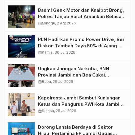
Basmi Genk Motor dan Knalpot Brong,
Polres Tanjab Barat Amankan Belasan
Kendaraan
calendar_month
Minggu, 2 Agt 2026
PLN Hadirkan Promo Power Drive, Beri
Diskon Tambah Daya 50% di Ajang
GIIAS 2026
calendar_month
Kamis, 30 Jul 2026
Ungkap Jaringan Narkoba, BNN
Provinsi Jambi dan Bea Cukai
Amankan Sembilan Pelaku beserta
calendar_month
Rabu, 29 Jul 2026
766 Butir Ekstasi dan 146 Gram Sabu
Kapolresta Jambi Sambut Kunjungan
Ketua dan Pengurus PWI Kota Jambi
Perkuat Sinergi dan Kolaborasi
calendar_month
Selasa, 28 Jul 2026
Dorong Lansia Berdaya di Sektor
Hijau, Pertamina EP Jambi Gagas