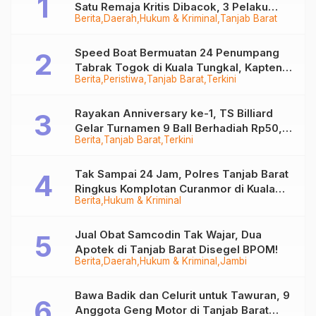
Satu Remaja Kritis Dibacok, 3 Pelaku
Berita
Daerah
Hukum & Kriminal
Tanjab Barat
Ditangkap
Speed Boat Bermuatan 24 Penumpang
Tabrak Togok di Kuala Tungkal, Kapten
Berita
Peristiwa
Tanjab Barat
Terkini
Sempat Hilang
Rayakan Anniversary ke-1, TS Billiard
Gelar Turnamen 9 Ball Berhadiah Rp50,8
Berita
Tanjab Barat
Terkini
Juta
Tak Sampai 24 Jam, Polres Tanjab Barat
Ringkus Komplotan Curanmor di Kuala
Berita
Hukum & Kriminal
Tungkal
Jual Obat Samcodin Tak Wajar, Dua
Apotek di Tanjab Barat Disegel BPOM!
Berita
Daerah
Hukum & Kriminal
Jambi
Bawa Badik dan Celurit untuk Tawuran, 9
Anggota Geng Motor di Tanjab Barat