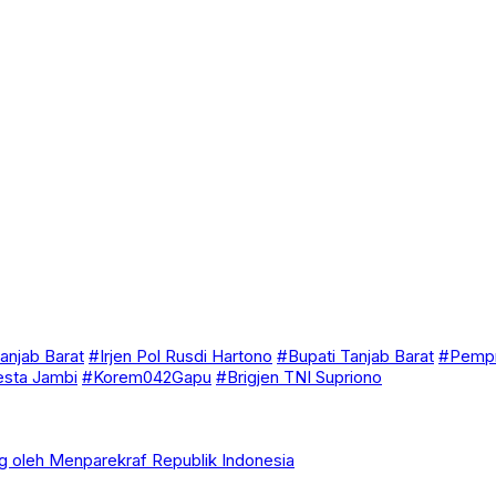
anjab Barat
#Irjen Pol Rusdi Hartono
#Bupati Tanjab Barat
#Pempr
esta Jambi
#Korem042Gapu
#Brigjen TNI Supriono