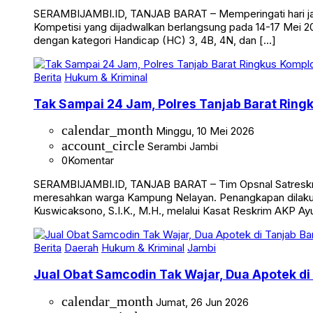
SERAMBIJAMBI.ID, TANJAB BARAT – Memperingati hari jadi 
Kompetisi yang dijadwalkan berlangsung pada 14-17 Mei 20
dengan kategori Handicap (HC) 3, 4B, 4N, dan […]
Berita
Hukum & Kriminal
Tak Sampai 24 Jam, Polres Tanjab Barat Ring
calendar_month
Minggu, 10 Mei 2026
account_circle
Serambi Jambi
0
Komentar
SERAMBIJAMBI.ID, TANJAB BARAT – Tim Opsnal Satreskrim 
meresahkan warga Kampung Nelayan. Penangkapan dilakuka
Kuswicaksono, S.I.K., M.H., melalui Kasat Reskrim AKP Ayub
Berita
Daerah
Hukum & Kriminal
Jambi
Jual Obat Samcodin Tak Wajar, Dua Apotek di
calendar_month
Jumat, 26 Jun 2026