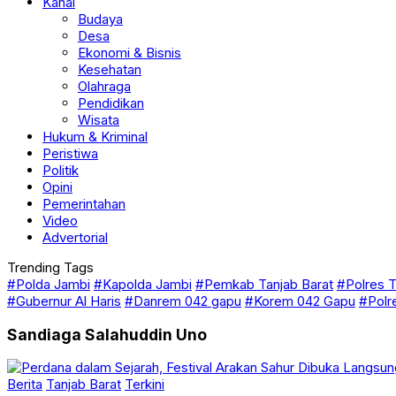
Kanal
Budaya
Desa
Ekonomi & Bisnis
Kesehatan
Olahraga
Pendidikan
Wisata
Hukum & Kriminal
Peristiwa
Politik
Opini
Pemerintahan
Video
Advertorial
Trending Tags
#Polda Jambi
#Kapolda Jambi
#Pemkab Tanjab Barat
#Polres T
#Gubernur Al Haris
#Danrem 042 gapu
#Korem 042 Gapu
#Polr
Sandiaga Salahuddin Uno
Berita
Tanjab Barat
Terkini