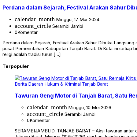
Perdana dalam Sejarah, Festival Arakan Sahur Di
calendar_month
Minggu, 17 Mar 2024
account_circle
Serambi Jambi
0
Komentar
Perdana dalam Sejarah, Festival Arakan Sahur Dibuka Langsung
pusat Pemerintahan Kabupetan Tanjab Barat. Di Kota ini setiap bu
religi adalah tradisi turun […]
Terpopuler
Berita
Daerah
Hukum & Kriminal
Tanjab Barat
Tawuran Geng Motor di Tanjab Barat, Satu Rem
calendar_month
Minggu, 10 Mei 2026
account_circle
Serambi Jambi
0
Komentar
SERAMBIJAMBI.ID, TANJAB BARAT – Aksi tawuran antar g
Jabung Barat, Minggu (10/5/2026) dini hari. Insiden ini me