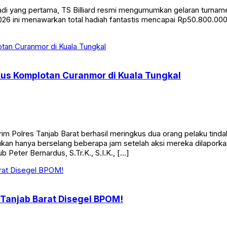
yang pertama, TS Billiard resmi mengumumkan gelaran turnamen bi
26 ini menawarkan total hadiah fantastis mencapai Rp50.800.000. 
kus Komplotan Curanmor di Kuala Tungkal
Polres Tanjab Barat berhasil meringkus dua orang pelaku tinda
n hanya berselang beberapa jam setelah aksi mereka dilaporkan
 Peter Bernardus, S.Tr.K., S.I.K., […]
 Tanjab Barat Disegel BPOM!