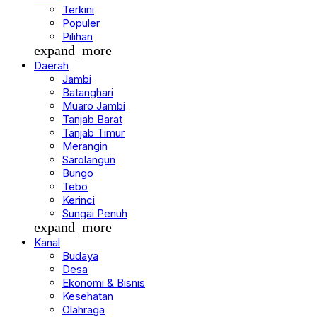
Terkini
Populer
Pilihan
expand_more
Daerah
Jambi
Batanghari
Muaro Jambi
Tanjab Barat
Tanjab Timur
Merangin
Sarolangun
Bungo
Tebo
Kerinci
Sungai Penuh
expand_more
Kanal
Budaya
Desa
Ekonomi & Bisnis
Kesehatan
Olahraga