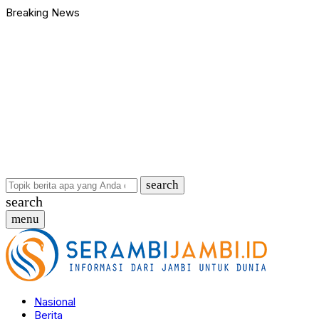
Breaking News
Bawa Badik dan Celurit untuk Tawuran, 9 Anggota Geng Motor di
90 Ribu Butir Samcodin Terjual Tak Sampai Setahun, Indra Safar
Ungkap Jaringan Narkoba, BNN Provinsi Jambi dan Bea Cukai Am
Kasus Penganiayaan dan Pengancaman Ketua BPD, Polres Tebo
Polres Tebo Ungkap Kasus Pengeroyokan dan Penganiayaan, D
Terkait Dugaan Keterlibatan Okum Pejabat dalam Kasus Narkoti
Bawa Badik dan Celurit untuk Tawuran, 9 Anggota Geng Motor di
90 Ribu Butir Samcodin Terjual Tak Sampai Setahun, Indra Safar
Ungkap Jaringan Narkoba, BNN Provinsi Jambi dan Bea Cukai Am
Kasus Penganiayaan dan Pengancaman Ketua BPD, Polres Tebo
search
search
menu
Nasional
Berita