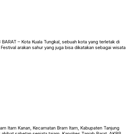
ARAT – Kota Kuala Tungkal, sebuah kota yang terletak di
 Festival arakan sahur yang juga bisa dikatakan sebagai wisata
am Itam Kanan, Kecamatan Bram Itam, Kabupaten Tanjung
t akibat sabetan senjata tajam. Kapolres Tanjab Barat, AKBP