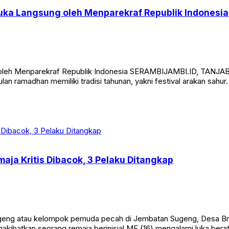
buka Langsung oleh Menparekraf Republik Indonesia
 oleh Menparekraf Republik Indonesia SERAMBIJAMBI.ID, TANJAB B
lan ramadhan memiliki tradisi tahunan, yakni festival arakan sahur.
aja Kritis Dibacok, 3 Pelaku Ditangkap
eng atau kelompok pemuda pecah di Jembatan Sugeng, Desa Br
ngakibatkan seorang remaja berinisial MF (16) mengalami luka bera