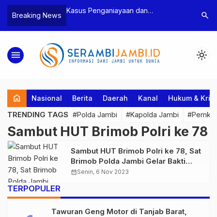
n Narkoba, BNN
Kasus Penganiayaan dan
Polres T
search
Breaking News
dan Bea Cukai
Pengancaman Ketua BPD, Polres
Pengeroy
an Pelaku beserta
Tebo Tetapkan Dua Tersangka
Dua Pela
si dan 146 Gram
Ditahan
menu
light_mode
home
Nasional
Berita
Daerah
Kanal
Hukum & Krim
TRENDING TAGS
#Polda Jambi
#Kapolda Jambi
#Pemkab
Sambut HUT Brimob Polri ke 78
Sambut HUT Brimob Polri ke 78, Sat
Brimob Polda Jambi Gelar Bakti
Kesehatan Donor Darah
calendar_month
Senin, 6 Nov 2023
TERPOPULER
Tawuran Geng Motor di Tanjab Barat,