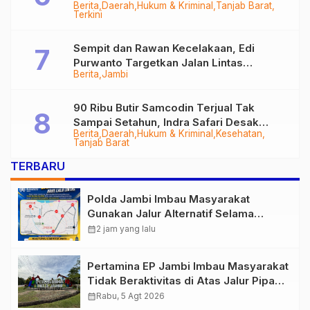
Berita
Daerah
Hukum & Kriminal
Tanjab Barat
Diringkus
Terkini
Sempit dan Rawan Kecelakaan, Edi
Purwanto Targetkan Jalan Lintas
Berita
Jambi
Tungkal-Jambi Mulus di 2028
90 Ribu Butir Samcodin Terjual Tak
Sampai Setahun, Indra Safari Desak
Berita
Daerah
Hukum & Kriminal
Kesehatan
Audit Menyeluruh
Tanjab Barat
TERBARU
Polda Jambi Imbau Masyarakat
Gunakan Jalur Alternatif Selama
Pelaksanaan Presisi Merdeka Run
calendar_month
2 jam yang lalu
2026
Pertamina EP Jambi Imbau Masyarakat
Tidak Beraktivitas di Atas Jalur Pipa
Migas Demi Keselamatan Bersama
calendar_month
Rabu, 5 Agt 2026