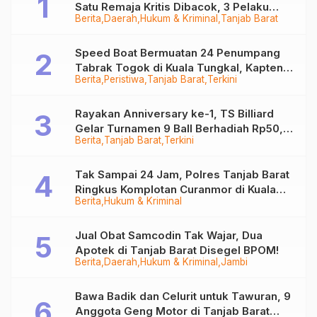
Satu Remaja Kritis Dibacok, 3 Pelaku
Berita
Daerah
Hukum & Kriminal
Tanjab Barat
Ditangkap
Speed Boat Bermuatan 24 Penumpang
Tabrak Togok di Kuala Tungkal, Kapten
Berita
Peristiwa
Tanjab Barat
Terkini
Sempat Hilang
Rayakan Anniversary ke-1, TS Billiard
Gelar Turnamen 9 Ball Berhadiah Rp50,8
Berita
Tanjab Barat
Terkini
Juta
Tak Sampai 24 Jam, Polres Tanjab Barat
Ringkus Komplotan Curanmor di Kuala
Berita
Hukum & Kriminal
Tungkal
Jual Obat Samcodin Tak Wajar, Dua
Apotek di Tanjab Barat Disegel BPOM!
Berita
Daerah
Hukum & Kriminal
Jambi
Bawa Badik dan Celurit untuk Tawuran, 9
Anggota Geng Motor di Tanjab Barat