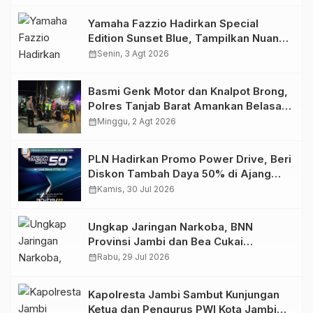
Yamaha Fazzio Hadirkan Special
Edition Sunset Blue, Tampilkan Nuansa
Retro Summer yang Semakin Skena
calendar_month
Senin, 3 Agt 2026
Basmi Genk Motor dan Knalpot Brong,
Polres Tanjab Barat Amankan Belasan
Kendaraan
calendar_month
Minggu, 2 Agt 2026
PLN Hadirkan Promo Power Drive, Beri
Diskon Tambah Daya 50% di Ajang
GIIAS 2026
calendar_month
Kamis, 30 Jul 2026
Ungkap Jaringan Narkoba, BNN
Provinsi Jambi dan Bea Cukai
Amankan Sembilan Pelaku beserta
calendar_month
Rabu, 29 Jul 2026
766 Butir Ekstasi dan 146 Gram Sabu
Kapolresta Jambi Sambut Kunjungan
Ketua dan Pengurus PWI Kota Jambi