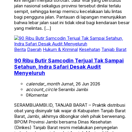
kini tengah menjadi sorotan. Jalur vital yang berstatus
jalan nasional sekaligus provinsi tersebut dinilai terlalu
sempit, sehingga kerap memicu kecelakaan lalu lintas
bagi pengguna jalan. Pantauan di lapangan menunjukkan
bahwa lebar jalan saat ini tidak ideal bagi kendaraan besar
yang melintas. […]
Berita
Daerah
Hukum & Kriminal
Kesehatan
Tanjab Barat
90 Ribu Butir Samcodin Terjual Tak Sampai
Setahun, Indra Safari Desak Audit
Menyeluruh
calendar_month
Jumat, 26 Jun 2026
account_circle
Serambi Jambi
0
Komentar
SERAMBIJAMBI.ID, TANJAB BARAT – Praktik distribusi
obat yang disinyalir tak wajar di Kabupaten Tanjab Barat
Barat, Jambi, akhirnya dibongkar oleh pihak berwenang.
BPOM Provinsi Jambi bersama Dinas Kesehatan
(Dinkes) Tanjab Barat resmi melakukan penyegelan