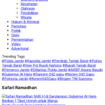
Kesehatan
Olahraga
Pendidikan
Wisata
Hukum & Kriminal
Peristiwa
Politik
Opini
Pemerintahan
Video
Advertorial
Trending Tags
#Polda Jambi
#Kapolda Jambi
#Pemkab Tanjab Barat
#Polres
Tanjab Barat
#Irjen Pol Rusdi Hartono
#Bupati Tanjab Barat
#Pemprov Jambi
#Ditlantas Polda Jambi
#AKBP Agung Basuki
#Gubernur Al Haris
#Danrem 042 gapu
#Korem 042 Gapu
#Polresta Jambi
#Korem042Gapu
#Brigjen TNI Supriono
Safari Ramadhan