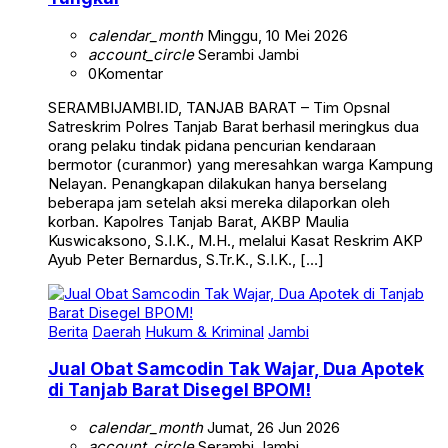
calendar_month
Minggu, 10 Mei 2026
account_circle
Serambi Jambi
0
Komentar
SERAMBIJAMBI.ID, TANJAB BARAT – Tim Opsnal
Satreskrim Polres Tanjab Barat berhasil meringkus dua
orang pelaku tindak pidana pencurian kendaraan
bermotor (curanmor) yang meresahkan warga Kampung
Nelayan. Penangkapan dilakukan hanya berselang
beberapa jam setelah aksi mereka dilaporkan oleh
korban. Kapolres Tanjab Barat, AKBP Maulia
Kuswicaksono, S.I.K., M.H., melalui Kasat Reskrim AKP
Ayub Peter Bernardus, S.Tr.K., S.I.K., […]
Berita
Daerah
Hukum & Kriminal
Jambi
Jual Obat Samcodin Tak Wajar, Dua Apotek
di Tanjab Barat Disegel BPOM!
calendar_month
Jumat, 26 Jun 2026
account_circle
Serambi Jambi