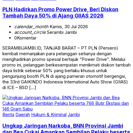
PLN Hadirkan Promo Power Drive, Beri Diskon
Tambah Daya 50% di Ajang GIIAS 2026
calendar_month
Kamis, 30 Jul 2026
account_circle
Serambi Jambi
0
Komentar
SERAMBIJAMBI.ID, TANJAB BARAT – PT PLN (Persero)
kembali memanjakan para pelanggan setianya dengan
menghadirkan promo spesial bertajuk “Power Drive”. Melalui
promo ini, pelanggan berkesempatan menikmati diskon tambah
daya listrik sebesar 50% yang berlaku khusus untuk
pengunjung booth PLN di ajang pameran otomotif bergengsi,
the 33rd GAIKINDO Indonesia International Auto Show (GIIAS)
di ICE – BSD […]
Berita
Daerah
Hukum & Kriminal
Jambi
Ungkap Jaringan Narkoba, BNN Provinsi Jambi
dan Bea Cukai Amankan Sembilan Pelaku beserta