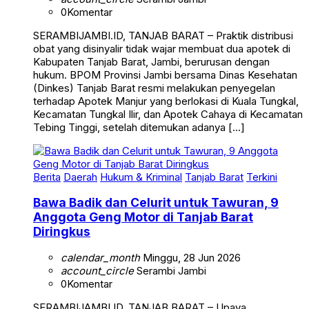
0
Komentar
SERAMBIJAMBI.ID, TANJAB BARAT – Praktik distribusi
obat yang disinyalir tidak wajar membuat dua apotek di
Kabupaten Tanjab Barat, Jambi, berurusan dengan
hukum. BPOM Provinsi Jambi bersama Dinas Kesehatan
(Dinkes) Tanjab Barat resmi melakukan penyegelan
terhadap Apotek Manjur yang berlokasi di Kuala Tungkal,
Kecamatan Tungkal Ilir, dan Apotek Cahaya di Kecamatan
Tebing Tinggi, setelah ditemukan adanya […]
Berita
Daerah
Hukum & Kriminal
Tanjab Barat
Terkini
Bawa Badik dan Celurit untuk Tawuran, 9
Anggota Geng Motor di Tanjab Barat
Diringkus
calendar_month
Minggu, 28 Jun 2026
account_circle
Serambi Jambi
0
Komentar
SERAMBIJAMBI.ID, TANJAB BARAT – Upaya