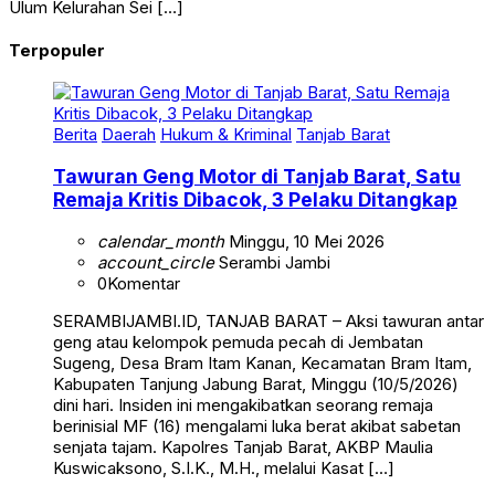
Ulum Kelurahan Sei […]
Terpopuler
Berita
Daerah
Hukum & Kriminal
Tanjab Barat
Tawuran Geng Motor di Tanjab Barat, Satu
Remaja Kritis Dibacok, 3 Pelaku Ditangkap
calendar_month
Minggu, 10 Mei 2026
account_circle
Serambi Jambi
0
Komentar
SERAMBIJAMBI.ID, TANJAB BARAT – Aksi tawuran antar
geng atau kelompok pemuda pecah di Jembatan
Sugeng, Desa Bram Itam Kanan, Kecamatan Bram Itam,
Kabupaten Tanjung Jabung Barat, Minggu (10/5/2026)
dini hari. Insiden ini mengakibatkan seorang remaja
berinisial MF (16) mengalami luka berat akibat sabetan
senjata tajam. Kapolres Tanjab Barat, AKBP Maulia
Kuswicaksono, S.I.K., M.H., melalui Kasat […]