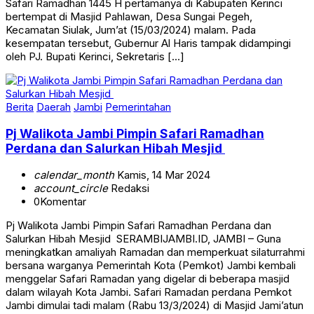
Safari Ramadhan 1445 H pertamanya di Kabupaten Kerinci
bertempat di Masjid Pahlawan, Desa Sungai Pegeh,
Kecamatan Siulak, Jum’at (15/03/2024) malam. Pada
kesempatan tersebut, Gubernur Al Haris tampak didampingi
oleh PJ. Bupati Kerinci, Sekretaris […]
Berita
Daerah
Jambi
Pemerintahan
Pj Walikota Jambi Pimpin Safari Ramadhan
Perdana dan Salurkan Hibah Mesjid
calendar_month
Kamis, 14 Mar 2024
account_circle
Redaksi
0
Komentar
Pj Walikota Jambi Pimpin Safari Ramadhan Perdana dan
Salurkan Hibah Mesjid SERAMBIJAMBI.ID, JAMBI – Guna
meningkatkan amaliyah Ramadan dan memperkuat silaturrahmi
bersana warganya Pemerintah Kota (Pemkot) Jambi kembali
menggelar Safari Ramadan yang digelar di beberapa masjid
dalam wilayah Kota Jambi. Safari Ramadan perdana Pemkot
Jambi dimulai tadi malam (Rabu 13/3/2024) di Masjid Jami’atun