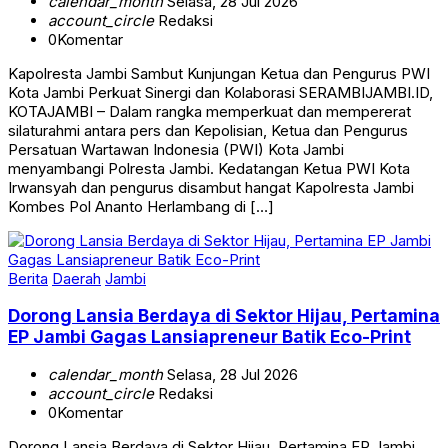
calendar_month
Selasa, 28 Jul 2026
account_circle
Redaksi
0
Komentar
Kapolresta Jambi Sambut Kunjungan Ketua dan Pengurus PWI
Kota Jambi Perkuat Sinergi dan Kolaborasi SERAMBIJAMBI.ID,
KOTAJAMBI – Dalam rangka memperkuat dan mempererat
silaturahmi antara pers dan Kepolisian, Ketua dan Pengurus
Persatuan Wartawan Indonesia (PWI) Kota Jambi
menyambangi Polresta Jambi. Kedatangan Ketua PWI Kota
Irwansyah dan pengurus disambut hangat Kapolresta Jambi
Kombes Pol Ananto Herlambang di […]
Berita
Daerah
Jambi
Dorong Lansia Berdaya di Sektor Hijau, Pertamina
EP Jambi Gagas Lansiapreneur Batik Eco-Print
calendar_month
Selasa, 28 Jul 2026
account_circle
Redaksi
0
Komentar
Dorong Lansia Berdaya di Sektor Hijau, Pertamina EP Jambi