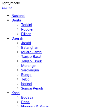
light_mode
home
Nasional
Berita
Terkini
Populer
Pilihan
Daerah
Jambi
Batanghari
Muaro Jambi
Tanjab Barat
Tanjab Timur
Merangin
Sarolangun
Bungo
Tebo
Kerinci
Sungai Penuh
Kanal
Budaya
Desa
Ekonomi & Bisnis