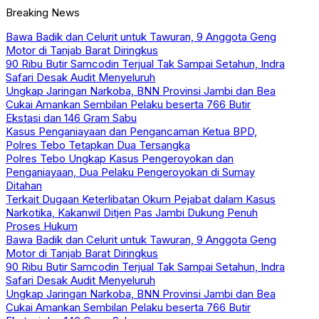
Breaking News
Bawa Badik dan Celurit untuk Tawuran, 9 Anggota Geng
Motor di Tanjab Barat Diringkus
90 Ribu Butir Samcodin Terjual Tak Sampai Setahun, Indra
Safari Desak Audit Menyeluruh
Ungkap Jaringan Narkoba, BNN Provinsi Jambi dan Bea
Cukai Amankan Sembilan Pelaku beserta 766 Butir
Ekstasi dan 146 Gram Sabu
Kasus Penganiayaan dan Pengancaman Ketua BPD,
Polres Tebo Tetapkan Dua Tersangka
Polres Tebo Ungkap Kasus Pengeroyokan dan
Penganiayaan, Dua Pelaku Pengeroyokan di Sumay
Ditahan
Terkait Dugaan Keterlibatan Okum Pejabat dalam Kasus
Narkotika, Kakanwil Ditjen Pas Jambi Dukung Penuh
Proses Hukum
Bawa Badik dan Celurit untuk Tawuran, 9 Anggota Geng
Motor di Tanjab Barat Diringkus
90 Ribu Butir Samcodin Terjual Tak Sampai Setahun, Indra
Safari Desak Audit Menyeluruh
Ungkap Jaringan Narkoba, BNN Provinsi Jambi dan Bea
Cukai Amankan Sembilan Pelaku beserta 766 Butir