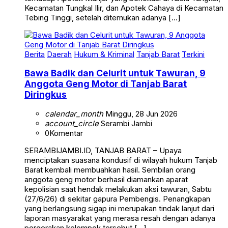
Kecamatan Tungkal Ilir, dan Apotek Cahaya di Kecamatan
Tebing Tinggi, setelah ditemukan adanya […]
Berita
Daerah
Hukum & Kriminal
Tanjab Barat
Terkini
Bawa Badik dan Celurit untuk Tawuran, 9
Anggota Geng Motor di Tanjab Barat
Diringkus
calendar_month
Minggu, 28 Jun 2026
account_circle
Serambi Jambi
0
Komentar
SERAMBIJAMBI.ID, TANJAB BARAT – Upaya
menciptakan suasana kondusif di wilayah hukum Tanjab
Barat kembali membuahkan hasil. Sembilan orang
anggota geng motor berhasil diamankan aparat
kepolisian saat hendak melakukan aksi tawuran, Sabtu
(27/6/26) di sekitar gapura Pembengis. Penangkapan
yang berlangsung sigap ini merupakan tindak lanjut dari
laporan masyarakat yang merasa resah dengan adanya
pergerakan kelompok tersebut […]