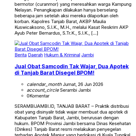
bermotor (curanmor) yang meresahkan warga Kampung
Nelayan. Penangkapan dilakukan hanya berselang
beberapa jam setelah aksi mereka dilaporkan oleh
korban. Kapolres Tanjab Barat, AKBP Maulia
Kuswicaksono, S.I.K., M.H., melalui Kasat Reskrim AKP
Ayub Peter Bernardus, S.Tr.K., S.I.K., […]
Berita
Daerah
Hukum & Kriminal
Jambi
Jual Obat Samcodin Tak Wajar, Dua Apotek
di Tanjab Barat Disegel BPOM!
calendar_month
Jumat, 26 Jun 2026
account_circle
Serambi Jambi
0
Komentar
SERAMBIJAMBI.ID, TANJAB BARAT – Praktik distribusi
obat yang disinyalir tidak wajar membuat dua apotek di
Kabupaten Tanjab Barat, Jambi, berurusan dengan
hukum. BPOM Provinsi Jambi bersama Dinas Kesehatan
(Dinkes) Tanjab Barat resmi melakukan penyegelan
terhadap Apotek Manjur yang berlokasi di Kuala Tungkal,