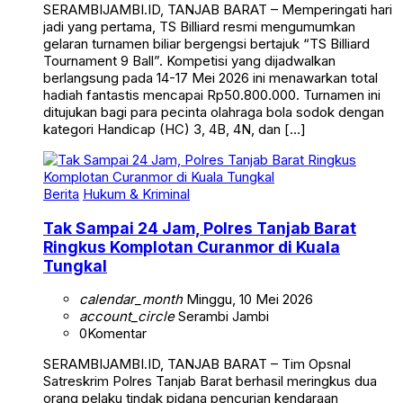
SERAMBIJAMBI.ID, TANJAB BARAT – Memperingati hari
jadi yang pertama, TS Billiard resmi mengumumkan
gelaran turnamen biliar bergengsi bertajuk “TS Billiard
Tournament 9 Ball”. Kompetisi yang dijadwalkan
berlangsung pada 14-17 Mei 2026 ini menawarkan total
hadiah fantastis mencapai Rp50.800.000. Turnamen ini
ditujukan bagi para pecinta olahraga bola sodok dengan
kategori Handicap (HC) 3, 4B, 4N, dan […]
Berita
Hukum & Kriminal
Tak Sampai 24 Jam, Polres Tanjab Barat
Ringkus Komplotan Curanmor di Kuala
Tungkal
calendar_month
Minggu, 10 Mei 2026
account_circle
Serambi Jambi
0
Komentar
SERAMBIJAMBI.ID, TANJAB BARAT – Tim Opsnal
Satreskrim Polres Tanjab Barat berhasil meringkus dua
orang pelaku tindak pidana pencurian kendaraan