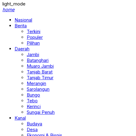
light_mode
home
Nasional
Berita
Terkini
Populer
Pilihan
Daerah
Jambi
Batanghari
Muaro Jambi
Tanjab Barat
Tanjab Timur
Merangin
Sarolangun
Bungo
Tebo
Kerinci
Sungai Penuh
Kanal
Budaya
Desa
Ekonomi & Bisnis