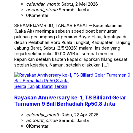
calendar_month
Sabtu, 2 Mei 2026
account_circle
Serambi Jambi
0
Komentar
SERAMBIJAMBI.ID, TANJAB BARAT – Kecelakaan air
(Laka Air) menimpa sebuah speed boat bermuatan
puluhan penumpang di perairan Boyar Hijau, tepatnya di
depan Pelabuhan Roro Kuala Tungkal, Kabupaten Tanjung
Jabung Barat, Sabtu (2/5/2026) malam. Insiden yang
terjadi sekitar pukul 19.00 WIB ini sempat memicu
kepanikan setelah kapten kapal dilaporkan hilang sesaat
setelah kejadian. Namun, setelah dilakukan […]
Berita
Tanjab Barat
Terkini
Rayakan Anniversary ke-1, TS Billiard Gelar
Turnamen 9 Ball Berhadiah Rp50,8 Juta
calendar_month
Rabu, 22 Apr 2026
account_circle
Serambi Jambi
0
Komentar