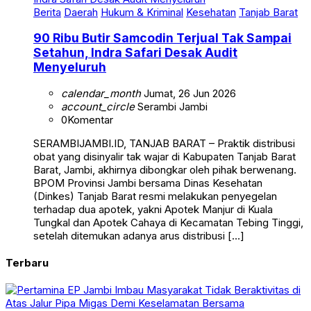
Berita
Daerah
Hukum & Kriminal
Kesehatan
Tanjab Barat
90 Ribu Butir Samcodin Terjual Tak Sampai
Setahun, Indra Safari Desak Audit
Menyeluruh
calendar_month
Jumat, 26 Jun 2026
account_circle
Serambi Jambi
0
Komentar
SERAMBIJAMBI.ID, TANJAB BARAT – Praktik distribusi
obat yang disinyalir tak wajar di Kabupaten Tanjab Barat
Barat, Jambi, akhirnya dibongkar oleh pihak berwenang.
BPOM Provinsi Jambi bersama Dinas Kesehatan
(Dinkes) Tanjab Barat resmi melakukan penyegelan
terhadap dua apotek, yakni Apotek Manjur di Kuala
Tungkal dan Apotek Cahaya di Kecamatan Tebing Tinggi,
setelah ditemukan adanya arus distribusi […]
Terbaru