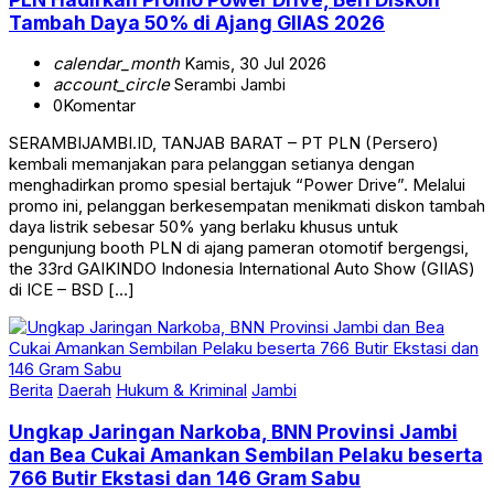
Tambah Daya 50% di Ajang GIIAS 2026
calendar_month
Kamis, 30 Jul 2026
account_circle
Serambi Jambi
0
Komentar
SERAMBIJAMBI.ID, TANJAB BARAT – PT PLN (Persero)
kembali memanjakan para pelanggan setianya dengan
menghadirkan promo spesial bertajuk “Power Drive”. Melalui
promo ini, pelanggan berkesempatan menikmati diskon tambah
daya listrik sebesar 50% yang berlaku khusus untuk
pengunjung booth PLN di ajang pameran otomotif bergengsi,
the 33rd GAIKINDO Indonesia International Auto Show (GIIAS)
di ICE – BSD […]
Berita
Daerah
Hukum & Kriminal
Jambi
Ungkap Jaringan Narkoba, BNN Provinsi Jambi
dan Bea Cukai Amankan Sembilan Pelaku beserta
766 Butir Ekstasi dan 146 Gram Sabu