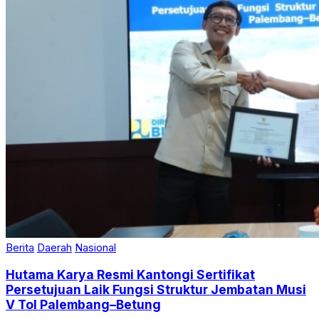
Berita
Daerah
Nasional
Hutama Karya Resmi Kantongi Sertifikat
Persetujuan Laik Fungsi Struktur Jembatan Musi
V Tol Palembang–Betung