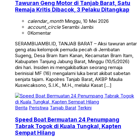
Tawuran Geng Motor di Tanjab Barat, Satu
Remaja Kritis Dibacok, 3 Pelaku Ditangkap
calendar_month
Minggu, 10 Mei 2026
account_circle
Serambi Jambi
0
Komentar
SERAMBIJAMBI.ID, TANJAB BARAT – Aksi tawuran antar
geng atau kelompok pemuda pecah di Jembatan
Sugeng, Desa Bram Itam Kanan, Kecamatan Bram Itam,
Kabupaten Tanjung Jabung Barat, Minggu (10/5/2026)
dini hari. Insiden ini mengakibatkan seorang remaja
berinisial MF (16) mengalami luka berat akibat sabetan
senjata tajam. Kapolres Tanjab Barat, AKBP Maulia
Kuswicaksono, S.I.K., M.H., melalui Kasat […]
Berita
Peristiwa
Tanjab Barat
Terkini
Speed Boat Bermuatan 24 Penumpang
Tabrak Togok di Kuala Tungkal, Kapten
Sempat Hilang