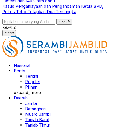
Ekstasi dan 146 Gram Sabu
Kasus Penganiayaan dan Pengancaman Ketua BPD,
Polres Tebo Tetapkan Dua Tersangka
search
search
menu
Nasional
Berita
Terkini
Populer
Pilihan
expand_more
Daerah
Jambi
Batanghari
Muaro Jambi
Tanjab Barat
Tanjab Timur