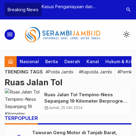
n Narkoba, BNN
Kasus Penganiayaan dan
Polres T
search
Breaking News
dan Bea Cukai
Pengancaman Ketua BPD, Polres
Pengeroy
an Pelaku beserta
Tebo Tetapkan Dua Tersangka
Dua Pela
si dan 146 Gram
Ditahan
menu
light_mode
home
Nasional
Berita
Daerah
Kanal
Hukum & Krim
TRENDING TAGS
#Polda Jambi
#Kapolda Jambi
#Pemkab
Ruas Jalan Tol
Ruas Jalan Tol Tempino-Ness
Sepanjang 19 Kilometer Berprogres
37,75 Persen
calendar_month
Jumat, 25 Okt 2024
TERPOPULER
Tawuran Geng Motor di Tanjab Barat,