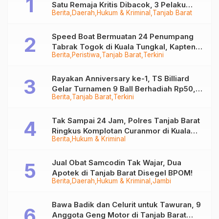
Satu Remaja Kritis Dibacok, 3 Pelaku
Berita
Daerah
Hukum & Kriminal
Tanjab Barat
Ditangkap
Speed Boat Bermuatan 24 Penumpang
Tabrak Togok di Kuala Tungkal, Kapten
Berita
Peristiwa
Tanjab Barat
Terkini
Sempat Hilang
Rayakan Anniversary ke-1, TS Billiard
Gelar Turnamen 9 Ball Berhadiah Rp50,8
Berita
Tanjab Barat
Terkini
Juta
Tak Sampai 24 Jam, Polres Tanjab Barat
Ringkus Komplotan Curanmor di Kuala
Berita
Hukum & Kriminal
Tungkal
Jual Obat Samcodin Tak Wajar, Dua
Apotek di Tanjab Barat Disegel BPOM!
Berita
Daerah
Hukum & Kriminal
Jambi
Bawa Badik dan Celurit untuk Tawuran, 9
Anggota Geng Motor di Tanjab Barat