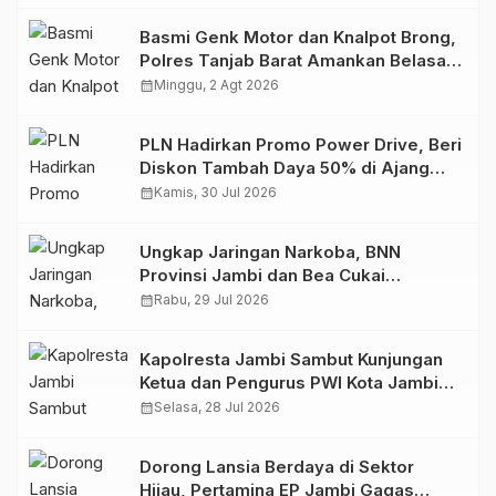
Basmi Genk Motor dan Knalpot Brong,
Polres Tanjab Barat Amankan Belasan
Kendaraan
calendar_month
Minggu, 2 Agt 2026
PLN Hadirkan Promo Power Drive, Beri
Diskon Tambah Daya 50% di Ajang
GIIAS 2026
calendar_month
Kamis, 30 Jul 2026
Ungkap Jaringan Narkoba, BNN
Provinsi Jambi dan Bea Cukai
Amankan Sembilan Pelaku beserta
calendar_month
Rabu, 29 Jul 2026
766 Butir Ekstasi dan 146 Gram Sabu
Kapolresta Jambi Sambut Kunjungan
Ketua dan Pengurus PWI Kota Jambi
Perkuat Sinergi dan Kolaborasi
calendar_month
Selasa, 28 Jul 2026
Dorong Lansia Berdaya di Sektor
Hijau, Pertamina EP Jambi Gagas