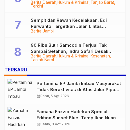
Berita
Daerah
Hukum & Kriminal
Tanjab Barat
Diringkus
Terkini
Sempit dan Rawan Kecelakaan, Edi
Purwanto Targetkan Jalan Lintas
Berita
Jambi
Tungkal-Jambi Mulus di 2028
90 Ribu Butir Samcodin Terjual Tak
Sampai Setahun, Indra Safari Desak
Berita
Daerah
Hukum & Kriminal
Kesehatan
Audit Menyeluruh
Tanjab Barat
TERBARU
Pertamina EP Jambi Imbau Masyarakat
Tidak Beraktivitas di Atas Jalur Pipa
Migas Demi Keselamatan Bersama
calendar_month
Rabu, 5 Agt 2026
Yamaha Fazzio Hadirkan Special
Edition Sunset Blue, Tampilkan Nuansa
Retro Summer yang Semakin Skena
calendar_month
Senin, 3 Agt 2026