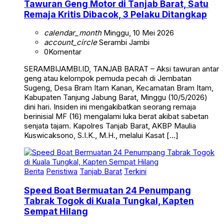
Tawuran Geng Motor di Tanjab Barat, Satu
Remaja Kritis Dibacok, 3 Pelaku Ditangkap
calendar_month
Minggu, 10 Mei 2026
account_circle
Serambi Jambi
0
Komentar
SERAMBIJAMBI.ID, TANJAB BARAT – Aksi tawuran antar
geng atau kelompok pemuda pecah di Jembatan
Sugeng, Desa Bram Itam Kanan, Kecamatan Bram Itam,
Kabupaten Tanjung Jabung Barat, Minggu (10/5/2026)
dini hari. Insiden ini mengakibatkan seorang remaja
berinisial MF (16) mengalami luka berat akibat sabetan
senjata tajam. Kapolres Tanjab Barat, AKBP Maulia
Kuswicaksono, S.I.K., M.H., melalui Kasat […]
Berita
Peristiwa
Tanjab Barat
Terkini
Speed Boat Bermuatan 24 Penumpang
Tabrak Togok di Kuala Tungkal, Kapten
Sempat Hilang