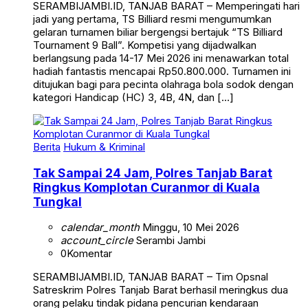
SERAMBIJAMBI.ID, TANJAB BARAT – Memperingati hari
jadi yang pertama, TS Billiard resmi mengumumkan
gelaran turnamen biliar bergengsi bertajuk “TS Billiard
Tournament 9 Ball”. Kompetisi yang dijadwalkan
berlangsung pada 14-17 Mei 2026 ini menawarkan total
hadiah fantastis mencapai Rp50.800.000. Turnamen ini
ditujukan bagi para pecinta olahraga bola sodok dengan
kategori Handicap (HC) 3, 4B, 4N, dan […]
Berita
Hukum & Kriminal
Tak Sampai 24 Jam, Polres Tanjab Barat
Ringkus Komplotan Curanmor di Kuala
Tungkal
calendar_month
Minggu, 10 Mei 2026
account_circle
Serambi Jambi
0
Komentar
SERAMBIJAMBI.ID, TANJAB BARAT – Tim Opsnal
Satreskrim Polres Tanjab Barat berhasil meringkus dua
orang pelaku tindak pidana pencurian kendaraan