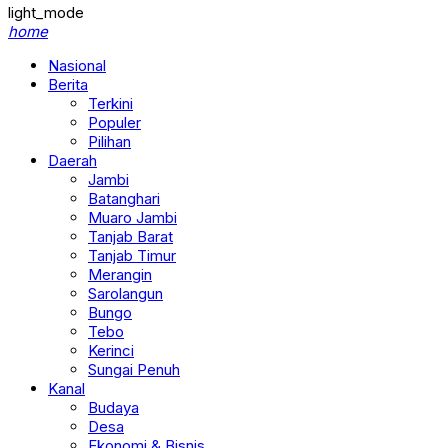
light_mode
home
Nasional
Berita
Terkini
Populer
Pilihan
Daerah
Jambi
Batanghari
Muaro Jambi
Tanjab Barat
Tanjab Timur
Merangin
Sarolangun
Bungo
Tebo
Kerinci
Sungai Penuh
Kanal
Budaya
Desa
Ekonomi & Bisnis