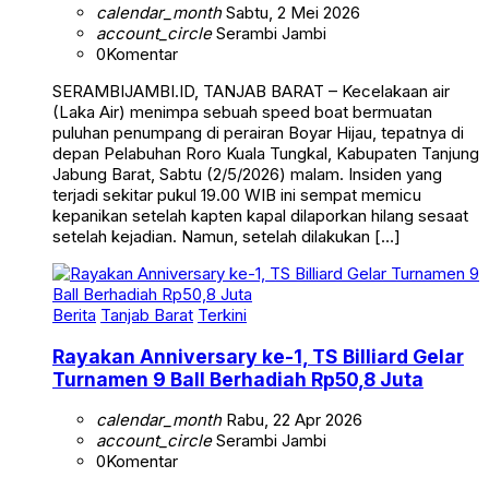
calendar_month
Sabtu, 2 Mei 2026
account_circle
Serambi Jambi
0
Komentar
SERAMBIJAMBI.ID, TANJAB BARAT – Kecelakaan air
(Laka Air) menimpa sebuah speed boat bermuatan
puluhan penumpang di perairan Boyar Hijau, tepatnya di
depan Pelabuhan Roro Kuala Tungkal, Kabupaten Tanjung
Jabung Barat, Sabtu (2/5/2026) malam. Insiden yang
terjadi sekitar pukul 19.00 WIB ini sempat memicu
kepanikan setelah kapten kapal dilaporkan hilang sesaat
setelah kejadian. Namun, setelah dilakukan […]
Berita
Tanjab Barat
Terkini
Rayakan Anniversary ke-1, TS Billiard Gelar
Turnamen 9 Ball Berhadiah Rp50,8 Juta
calendar_month
Rabu, 22 Apr 2026
account_circle
Serambi Jambi
0
Komentar