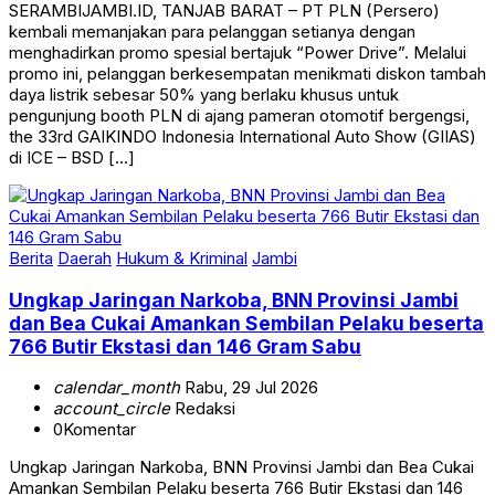
SERAMBIJAMBI.ID, TANJAB BARAT – PT PLN (Persero)
kembali memanjakan para pelanggan setianya dengan
menghadirkan promo spesial bertajuk “Power Drive”. Melalui
promo ini, pelanggan berkesempatan menikmati diskon tambah
daya listrik sebesar 50% yang berlaku khusus untuk
pengunjung booth PLN di ajang pameran otomotif bergengsi,
the 33rd GAIKINDO Indonesia International Auto Show (GIIAS)
di ICE – BSD […]
Berita
Daerah
Hukum & Kriminal
Jambi
Ungkap Jaringan Narkoba, BNN Provinsi Jambi
dan Bea Cukai Amankan Sembilan Pelaku beserta
766 Butir Ekstasi dan 146 Gram Sabu
calendar_month
Rabu, 29 Jul 2026
account_circle
Redaksi
0
Komentar
Ungkap Jaringan Narkoba, BNN Provinsi Jambi dan Bea Cukai
Amankan Sembilan Pelaku beserta 766 Butir Ekstasi dan 146