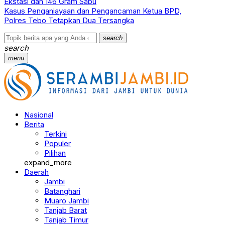
Ekstasi dan 146 Gram Sabu
Kasus Penganiayaan dan Pengancaman Ketua BPD,
Polres Tebo Tetapkan Dua Tersangka
search
search
menu
Nasional
Berita
Terkini
Populer
Pilihan
expand_more
Daerah
Jambi
Batanghari
Muaro Jambi
Tanjab Barat
Tanjab Timur