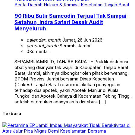
Berita
Daerah
Hukum & Kriminal
Kesehatan
Tanjab Barat
90 Ribu Butir Samcodin Terjual Tak Sampai
Setahun, Indra Safari Desak Audit
Menyeluruh
calendar_month
Jumat, 26 Jun 2026
account_circle
Serambi Jambi
0
Komentar
SERAMBIJAMBI.ID, TANJAB BARAT – Praktik distribusi
obat yang disinyalir tak wajar di Kabupaten Tanjab Barat
Barat, Jambi, akhirnya dibongkar oleh pihak berwenang.
BPOM Provinsi Jambi bersama Dinas Kesehatan
(Dinkes) Tanjab Barat resmi melakukan penyegelan
terhadap dua apotek, yakni Apotek Manjur di Kuala
Tungkal dan Apotek Cahaya di Kecamatan Tebing Tinggi,
setelah ditemukan adanya arus distribusi […]
Terbaru