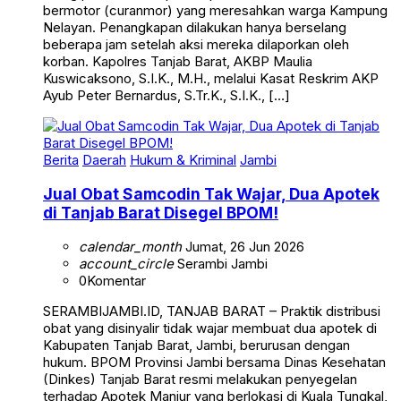
bermotor (curanmor) yang meresahkan warga Kampung
Nelayan. Penangkapan dilakukan hanya berselang
beberapa jam setelah aksi mereka dilaporkan oleh
korban. Kapolres Tanjab Barat, AKBP Maulia
Kuswicaksono, S.I.K., M.H., melalui Kasat Reskrim AKP
Ayub Peter Bernardus, S.Tr.K., S.I.K., […]
Berita
Daerah
Hukum & Kriminal
Jambi
Jual Obat Samcodin Tak Wajar, Dua Apotek
di Tanjab Barat Disegel BPOM!
calendar_month
Jumat, 26 Jun 2026
account_circle
Serambi Jambi
0
Komentar
SERAMBIJAMBI.ID, TANJAB BARAT – Praktik distribusi
obat yang disinyalir tidak wajar membuat dua apotek di
Kabupaten Tanjab Barat, Jambi, berurusan dengan
hukum. BPOM Provinsi Jambi bersama Dinas Kesehatan
(Dinkes) Tanjab Barat resmi melakukan penyegelan
terhadap Apotek Manjur yang berlokasi di Kuala Tungkal,