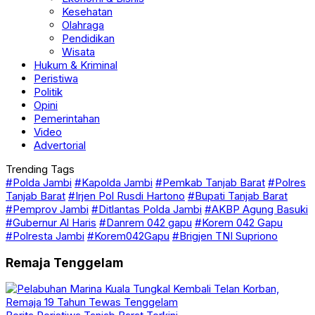
Kesehatan
Olahraga
Pendidikan
Wisata
Hukum & Kriminal
Peristiwa
Politik
Opini
Pemerintahan
Video
Advertorial
Trending Tags
#Polda Jambi
#Kapolda Jambi
#Pemkab Tanjab Barat
#Polres
Tanjab Barat
#Irjen Pol Rusdi Hartono
#Bupati Tanjab Barat
#Pemprov Jambi
#Ditlantas Polda Jambi
#AKBP Agung Basuki
#Gubernur Al Haris
#Danrem 042 gapu
#Korem 042 Gapu
#Polresta Jambi
#Korem042Gapu
#Brigjen TNI Supriono
Remaja Tenggelam