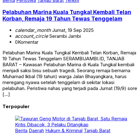
Berita
Peristiwa
Tanjab Barat
Terkini
Pelabuhan Marina Kuala Tungkal Kembali Telan
Korban, Remaja 19 Tahun Tewas Tenggelam
calendar_month
Jumat, 19 Sep 2025
account_circle
Serambi Jambi
0
Komentar
Pelabuhan Marina Kuala Tungkal Kembali Telan Korban, Remaja
19 Tahun Tewas Tenggelam SERAMBIJAMBI.ID, TANJAB
BARAT – Kawasan Pelabuhan Marina di Kuala Tungkal kembali
menjadi saksi bisu sebuah tragedi. Seorang remaja bernama
Muhamad Ikbal (19 tahun) warga Jalan Bhayangkara, harus
meregang nyawa setelah tenggelam di sekitar lokasi
pelabuhan. Peristiwa nahas yang terjadi pada Jumat (19/9) sore
[…]
Terpopuler
Berita
Daerah
Hukum & Kriminal
Tanjab Barat