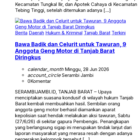
Kecamatan Tungkal Ilir, dan Apotek Cahaya di Kecamatan
Tebing Tinggi, setelah ditemukan adanya […]
Berita
Daerah
Hukum & Kriminal
Tanjab Barat
Terkini
Bawa Badik dan Celurit untuk Tawuran, 9
Anggota Geng Motor di Tanjab Barat
Diringkus
calendar_month
Minggu, 28 Jun 2026
account_circle
Serambi Jambi
0
Komentar
SERAMBIJAMBI.ID, TANJAB BARAT – Upaya
menciptakan suasana kondusif di wilayah hukum Tanjab
Barat kembali membuahkan hasil. Sembilan orang
anggota geng motor berhasil diamankan aparat
kepolisian saat hendak melakukan aksi tawuran, Sabtu
(27/6/26) di sekitar gapura Pembengis. Penangkapan
yang berlangsung sigap ini merupakan tindak lanjut dari
laporan masyarakat yang merasa resah dengan adanya
pergerakan kelompok tersebut […]