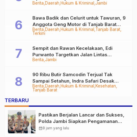
Berita
Daerah
Hukum & Kriminal
Jambi
Bawa Badik dan Celurit untuk Tawuran, 9
Anggota Geng Motor di Tanjab Barat
Berita
Daerah
Hukum & Kriminal
Tanjab Barat
Diringkus
Terkini
Sempit dan Rawan Kecelakaan, Edi
Purwanto Targetkan Jalan Lintas
Berita
Jambi
Tungkal-Jambi Mulus di 2028
90 Ribu Butir Samcodin Terjual Tak
Sampai Setahun, Indra Safari Desak
Berita
Daerah
Hukum & Kriminal
Kesehatan
Audit Menyeluruh
Tanjab Barat
TERBARU
Pastikan Berjalan Lancar dan Sukses,
Polda Jambi Siapkan Pengamanan
Berlapis untuk 8.750 Pelari, 1.848
calendar_month
8 jam yang lalu
Personel Kawal Presisi Merdeka Run