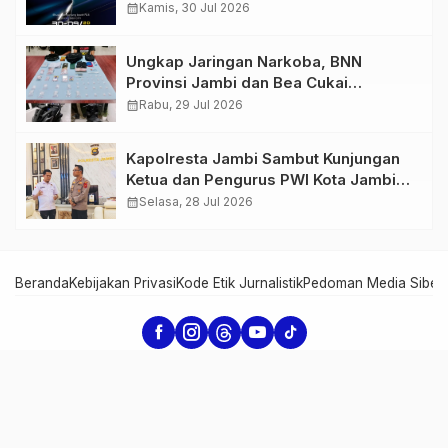
GIIAS 2026
calendar_month
Kamis, 30 Jul 2026
Ungkap Jaringan Narkoba, BNN
Provinsi Jambi dan Bea Cukai
Amankan Sembilan Pelaku beserta
calendar_month
Rabu, 29 Jul 2026
766 Butir Ekstasi dan 146 Gram Sabu
Kapolresta Jambi Sambut Kunjungan
Ketua dan Pengurus PWI Kota Jambi
Perkuat Sinergi dan Kolaborasi
calendar_month
Selasa, 28 Jul 2026
Beranda
Kebijakan Privasi
Kode Etik Jurnalistik
Pedoman Media Siber
Serambi Jambi - Informasi dari Jambi untuk Dunia
Copyright Serambi Jambi