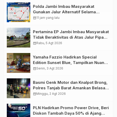
Polda Jambi Imbau Masyarakat
Gunakan Jalur Alternatif Selama
Pelaksanaan Presisi Merdeka Run
calendar_month
11 jam yang lalu
2026
Pertamina EP Jambi Imbau Masyarakat
Tidak Beraktivitas di Atas Jalur Pipa
Migas Demi Keselamatan Bersama
calendar_month
Rabu, 5 Agt 2026
Yamaha Fazzio Hadirkan Special
Edition Sunset Blue, Tampilkan Nuansa
Retro Summer yang Semakin Skena
calendar_month
Senin, 3 Agt 2026
Basmi Genk Motor dan Knalpot Brong,
Polres Tanjab Barat Amankan Belasan
Kendaraan
calendar_month
Minggu, 2 Agt 2026
PLN Hadirkan Promo Power Drive, Beri
Diskon Tambah Daya 50% di Ajang