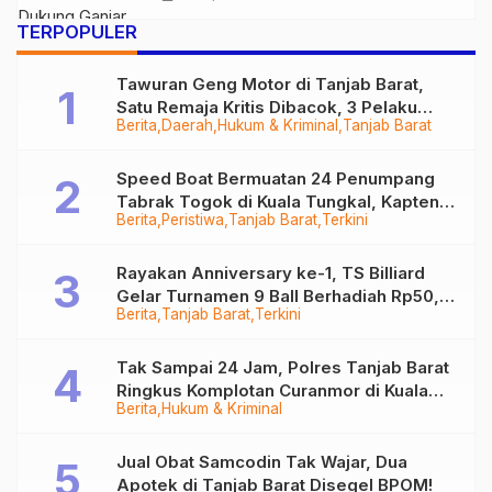
TERPOPULER
Tawuran Geng Motor di Tanjab Barat,
Satu Remaja Kritis Dibacok, 3 Pelaku
Berita
Daerah
Hukum & Kriminal
Tanjab Barat
Ditangkap
Speed Boat Bermuatan 24 Penumpang
Tabrak Togok di Kuala Tungkal, Kapten
Berita
Peristiwa
Tanjab Barat
Terkini
Sempat Hilang
Rayakan Anniversary ke-1, TS Billiard
Gelar Turnamen 9 Ball Berhadiah Rp50,8
Berita
Tanjab Barat
Terkini
Juta
Tak Sampai 24 Jam, Polres Tanjab Barat
Ringkus Komplotan Curanmor di Kuala
Berita
Hukum & Kriminal
Tungkal
Jual Obat Samcodin Tak Wajar, Dua
Apotek di Tanjab Barat Disegel BPOM!