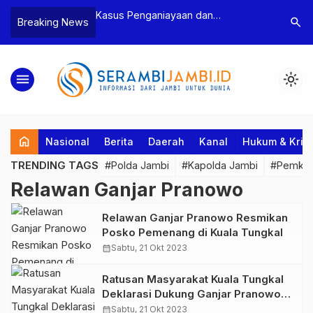
n Narkoba, BNN
Kasus Penganiayaan dan
Polres T
search
Breaking News
dan Bea Cukai
Pengancaman Ketua BPD, Polres
Pengeroy
an Pelaku beserta
Tebo Tetapkan Dua Tersangka
Dua Pela
si dan 146 Gram
Ditahan
menu
light_mode
home
Nasional
Berita
Daerah
Kanal
Hukum & Krim
TRENDING TAGS
#Polda Jambi
#Kapolda Jambi
#Pemkab
Relawan Ganjar Pranowo
Relawan Ganjar Pranowo Resmikan
Posko Pemenang di Kuala Tungkal
calendar_month
Sabtu, 21 Okt 2023
Ratusan Masyarakat Kuala Tungkal
Deklarasi Dukung Ganjar Pranowo
Presiden 2024
calendar_month
Sabtu, 21 Okt 2023