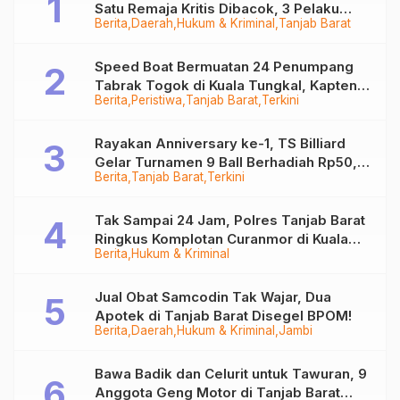
Satu Remaja Kritis Dibacok, 3 Pelaku
Berita
Daerah
Hukum & Kriminal
Tanjab Barat
Ditangkap
Speed Boat Bermuatan 24 Penumpang
Tabrak Togok di Kuala Tungkal, Kapten
Berita
Peristiwa
Tanjab Barat
Terkini
Sempat Hilang
Rayakan Anniversary ke-1, TS Billiard
Gelar Turnamen 9 Ball Berhadiah Rp50,8
Berita
Tanjab Barat
Terkini
Juta
Tak Sampai 24 Jam, Polres Tanjab Barat
Ringkus Komplotan Curanmor di Kuala
Berita
Hukum & Kriminal
Tungkal
Jual Obat Samcodin Tak Wajar, Dua
Apotek di Tanjab Barat Disegel BPOM!
Berita
Daerah
Hukum & Kriminal
Jambi
Bawa Badik dan Celurit untuk Tawuran, 9
Anggota Geng Motor di Tanjab Barat