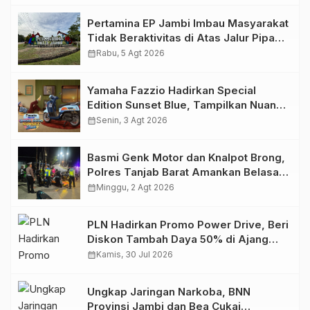
Pertamina EP Jambi Imbau Masyarakat
Tidak Beraktivitas di Atas Jalur Pipa
Migas Demi Keselamatan Bersama
calendar_month
Rabu, 5 Agt 2026
Yamaha Fazzio Hadirkan Special
Edition Sunset Blue, Tampilkan Nuansa
Retro Summer yang Semakin Skena
calendar_month
Senin, 3 Agt 2026
Basmi Genk Motor dan Knalpot Brong,
Polres Tanjab Barat Amankan Belasan
Kendaraan
calendar_month
Minggu, 2 Agt 2026
PLN Hadirkan Promo Power Drive, Beri
Diskon Tambah Daya 50% di Ajang
GIIAS 2026
calendar_month
Kamis, 30 Jul 2026
Ungkap Jaringan Narkoba, BNN
Provinsi Jambi dan Bea Cukai