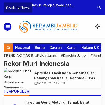
n Narkoba, BNN
Kasus Penganiayaan dan
Polres T
search
Breaking News
dan Bea Cukai
Pengancaman Ketua BPD, Polres
Pengeroy
an Pelaku beserta
Tebo Tetapkan Dua Tersangka
Dua Pela
si dan 146 Gram
Ditahan
menu
light_mode
home
Nasional
Berita
Daerah
Kanal
Hukum & Krim
TRENDING TAGS
#Polda Jambi
#Kapolda Jambi
#Pemkab
Rekor Muri Indonesia
Apresiasi Hasil Kerja Keberhasilan
Penanganan Kasus, Kapolda Sumsel
Dihadiahi 5 Rekor Muri Indonesia
calendar_month
Selasa, 12 Des 2023
TERPOPULER
Tawuran Geng Motor di Tanjab Barat,