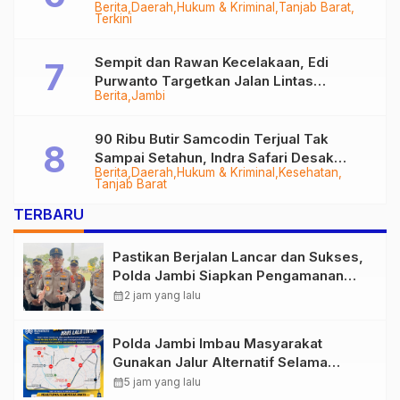
Berita
Daerah
Hukum & Kriminal
Tanjab Barat
Diringkus
Terkini
Sempit dan Rawan Kecelakaan, Edi
Purwanto Targetkan Jalan Lintas
Berita
Jambi
Tungkal-Jambi Mulus di 2028
90 Ribu Butir Samcodin Terjual Tak
Sampai Setahun, Indra Safari Desak
Berita
Daerah
Hukum & Kriminal
Kesehatan
Audit Menyeluruh
Tanjab Barat
TERBARU
Pastikan Berjalan Lancar dan Sukses,
Polda Jambi Siapkan Pengamanan
Berlapis untuk 8.750 Pelari, 1.848
calendar_month
2 jam yang lalu
Personel Kawal Presisi Merdeka Run
Polda Jambi Imbau Masyarakat
Gunakan Jalur Alternatif Selama
Pelaksanaan Presisi Merdeka Run
calendar_month
5 jam yang lalu
2026