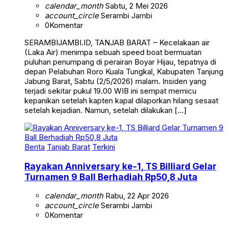
account_circle
Serambi Jambi
0
Komentar
SERAMBIJAMBI.ID, TANJAB BARAT – Kecelakaan air
(Laka Air) menimpa sebuah speed boat bermuatan
puluhan penumpang di perairan Boyar Hijau, tepatnya di
depan Pelabuhan Roro Kuala Tungkal, Kabupaten Tanjung
Jabung Barat, Sabtu (2/5/2026) malam. Insiden yang
terjadi sekitar pukul 19.00 WIB ini sempat memicu
kepanikan setelah kapten kapal dilaporkan hilang sesaat
setelah kejadian. Namun, setelah dilakukan […]
Berita
Tanjab Barat
Terkini
Rayakan Anniversary ke-1, TS Billiard Gelar
Turnamen 9 Ball Berhadiah Rp50,8 Juta
calendar_month
Rabu, 22 Apr 2026
account_circle
Serambi Jambi
0
Komentar
SERAMBIJAMBI.ID, TANJAB BARAT – Memperingati hari