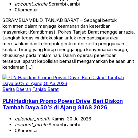
0
Komentar
SERAMBIJAMBI.ID, TANJAB BARAT – Sebagai bentuk
komitmen dalam menjaga keamanan dan ketertiban
masyarakat (Kamtibmas), Polres Tanjab Barat menggelar razia.
Langkah tegas ini difokuskan untuk mengantisipasi aksi
meresahkan dari kelompok genk motor serta penggunaan
knalpot brong yang kerap mengganggu kenyamanan warga,
khususnya pada malam hari. Dalam operasi penertiban
tersebut, aparat kepolisian berhasil mengamankan belasan unit
kendaraan […]
Berita
Daerah
Tanjab Barat
PLN Hadirkan Promo Power Drive, Beri Diskon
Tambah Daya 50% di Ajang GIIAS 2026
calendar_month
Kamis, 30 Jul 2026
account_circle
Serambi Jambi
0
Komentar
SERAMBIJAMBI.ID, TANJAB BARAT – PT PLN (Persero)