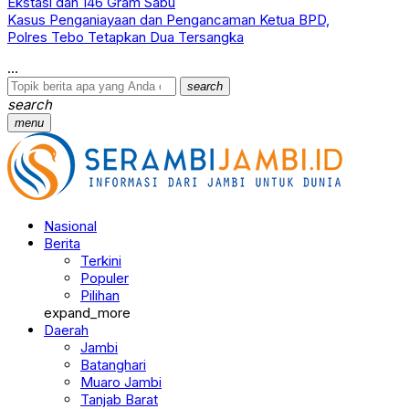
Ekstasi dan 146 Gram Sabu
Kasus Penganiayaan dan Pengancaman Ketua BPD,
Polres Tebo Tetapkan Dua Tersangka
search
search
menu
Nasional
Berita
Terkini
Populer
Pilihan
expand_more
Daerah
Jambi
Batanghari
Muaro Jambi
Tanjab Barat
Tanjab Timur