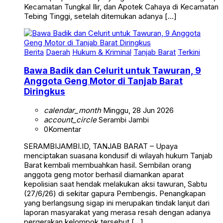
Tebing Tinggi, setelah ditemukan adanya […]
Berita
Daerah
Hukum & Kriminal
Tanjab Barat
Terkini
Bawa Badik dan Celurit untuk Tawuran, 9
Anggota Geng Motor di Tanjab Barat
Diringkus
calendar_month
Minggu, 28 Jun 2026
account_circle
Serambi Jambi
0
Komentar
SERAMBIJAMBI.ID, TANJAB BARAT – Upaya
menciptakan suasana kondusif di wilayah hukum Tanjab
Barat kembali membuahkan hasil. Sembilan orang
anggota geng motor berhasil diamankan aparat
kepolisian saat hendak melakukan aksi tawuran, Sabtu
(27/6/26) di sekitar gapura Pembengis. Penangkapan
yang berlangsung sigap ini merupakan tindak lanjut dari
laporan masyarakat yang merasa resah dengan adanya
pergerakan kelompok tersebut […]