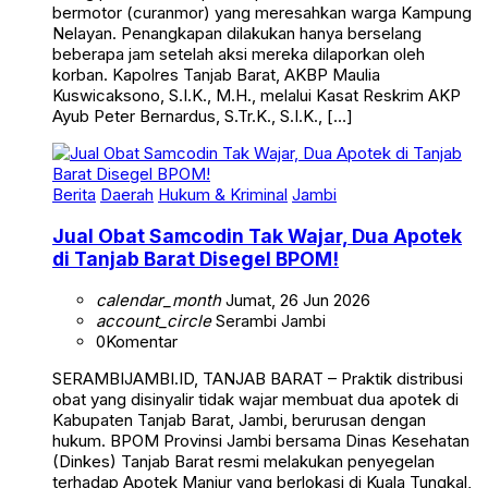
Nelayan. Penangkapan dilakukan hanya berselang
beberapa jam setelah aksi mereka dilaporkan oleh
korban. Kapolres Tanjab Barat, AKBP Maulia
Kuswicaksono, S.I.K., M.H., melalui Kasat Reskrim AKP
Ayub Peter Bernardus, S.Tr.K., S.I.K., […]
Berita
Daerah
Hukum & Kriminal
Jambi
Jual Obat Samcodin Tak Wajar, Dua Apotek
di Tanjab Barat Disegel BPOM!
calendar_month
Jumat, 26 Jun 2026
account_circle
Serambi Jambi
0
Komentar
SERAMBIJAMBI.ID, TANJAB BARAT – Praktik distribusi
obat yang disinyalir tidak wajar membuat dua apotek di
Kabupaten Tanjab Barat, Jambi, berurusan dengan
hukum. BPOM Provinsi Jambi bersama Dinas Kesehatan
(Dinkes) Tanjab Barat resmi melakukan penyegelan
terhadap Apotek Manjur yang berlokasi di Kuala Tungkal,
Kecamatan Tungkal Ilir, dan Apotek Cahaya di Kecamatan