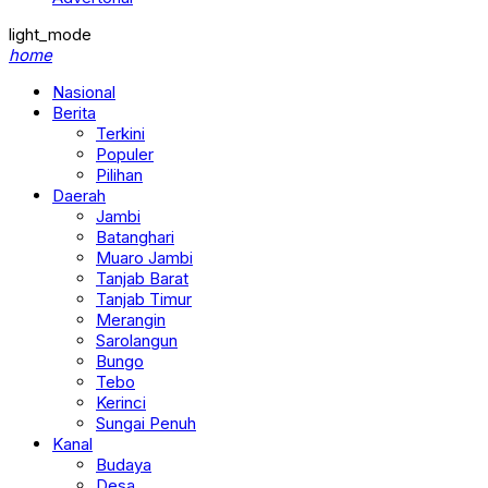
light_mode
home
Nasional
Berita
Terkini
Populer
Pilihan
Daerah
Jambi
Batanghari
Muaro Jambi
Tanjab Barat
Tanjab Timur
Merangin
Sarolangun
Bungo
Tebo
Kerinci
Sungai Penuh
Kanal
Budaya
Desa
Ekonomi & Bisnis