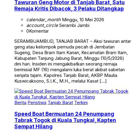
Remaja Kritis Dibacok, 3 Pelaku Ditangkap
calendar_month
Minggu, 10 Mei 2026
account_circle
Serambi Jambi
0
Komentar
SERAMBIJAMBI.ID, TANJAB BARAT – Aksi tawuran antar
geng atau kelompok pemuda pecah di Jembatan
Sugeng, Desa Bram Itam Kanan, Kecamatan Bram Itam,
Kabupaten Tanjung Jabung Barat, Minggu (10/5/2026)
dini hari. Insiden ini mengakibatkan seorang remaja
berinisial MF (16) mengalami luka berat akibat sabetan
senjata tajam. Kapolres Tanjab Barat, AKBP Maulia
Kuswicaksono, S.I.K., M.H., melalui Kasat […]
Berita
Peristiwa
Tanjab Barat
Terkini
Speed Boat Bermuatan 24 Penumpang
Tabrak Togok di Kuala Tungkal, Kapten
Sempat Hilang
calendar_month
Sabtu, 2 Mei 2026