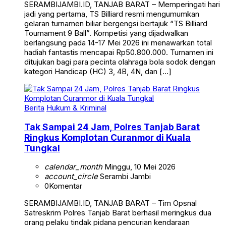
jadi yang pertama, TS Billiard resmi mengumumkan
gelaran turnamen biliar bergengsi bertajuk “TS Billiard
Tournament 9 Ball”. Kompetisi yang dijadwalkan
berlangsung pada 14-17 Mei 2026 ini menawarkan total
hadiah fantastis mencapai Rp50.800.000. Turnamen ini
ditujukan bagi para pecinta olahraga bola sodok dengan
kategori Handicap (HC) 3, 4B, 4N, dan […]
Berita
Hukum & Kriminal
Tak Sampai 24 Jam, Polres Tanjab Barat
Ringkus Komplotan Curanmor di Kuala
Tungkal
calendar_month
Minggu, 10 Mei 2026
account_circle
Serambi Jambi
0
Komentar
SERAMBIJAMBI.ID, TANJAB BARAT – Tim Opsnal
Satreskrim Polres Tanjab Barat berhasil meringkus dua
orang pelaku tindak pidana pencurian kendaraan
bermotor (curanmor) yang meresahkan warga Kampung