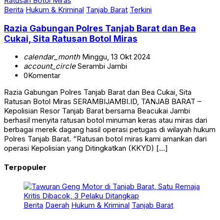
Berita
Hukum & Kriminal
Tanjab Barat
Terkini
Razia Gabungan Polres Tanjab Barat dan Bea
Cukai, Sita Ratusan Botol Miras
calendar_month
Minggu, 13 Okt 2024
account_circle
Serambi Jambi
0
Komentar
Razia Gabungan Polres Tanjab Barat dan Bea Cukai, Sita
Ratusan Botol Miras SERAMBIJAMBI.ID, TANJAB BARAT –
Kepolisian Resor Tanjab Barat bersama Beacukai Jambi
berhasil menyita ratusan botol minuman keras atau miras dari
berbagai merek dagang hasil operasi petugas di wilayah hukum
Polres Tanjab Barat. “Ratusan botol miras kami amankan dari
operasi Kepolisian yang Ditingkatkan (KKYD) […]
Terpopuler
Berita
Daerah
Hukum & Kriminal
Tanjab Barat
Tawuran Geng Motor di Tanjab Barat, Satu