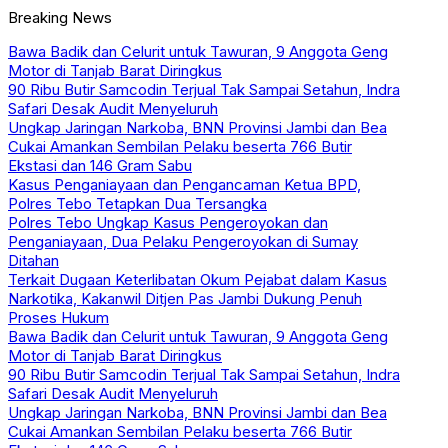
Breaking News
Bawa Badik dan Celurit untuk Tawuran, 9 Anggota Geng
Motor di Tanjab Barat Diringkus
90 Ribu Butir Samcodin Terjual Tak Sampai Setahun, Indra
Safari Desak Audit Menyeluruh
Ungkap Jaringan Narkoba, BNN Provinsi Jambi dan Bea
Cukai Amankan Sembilan Pelaku beserta 766 Butir
Ekstasi dan 146 Gram Sabu
Kasus Penganiayaan dan Pengancaman Ketua BPD,
Polres Tebo Tetapkan Dua Tersangka
Polres Tebo Ungkap Kasus Pengeroyokan dan
Penganiayaan, Dua Pelaku Pengeroyokan di Sumay
Ditahan
Terkait Dugaan Keterlibatan Okum Pejabat dalam Kasus
Narkotika, Kakanwil Ditjen Pas Jambi Dukung Penuh
Proses Hukum
Bawa Badik dan Celurit untuk Tawuran, 9 Anggota Geng
Motor di Tanjab Barat Diringkus
90 Ribu Butir Samcodin Terjual Tak Sampai Setahun, Indra
Safari Desak Audit Menyeluruh
Ungkap Jaringan Narkoba, BNN Provinsi Jambi dan Bea
Cukai Amankan Sembilan Pelaku beserta 766 Butir