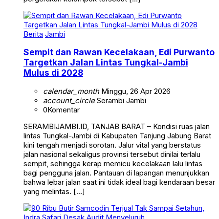
Berita
Jambi
Sempit dan Rawan Kecelakaan, Edi Purwanto
Targetkan Jalan Lintas Tungkal-Jambi
Mulus di 2028
calendar_month
Minggu, 26 Apr 2026
account_circle
Serambi Jambi
0
Komentar
SERAMBIJAMBI.ID, TANJAB BARAT – Kondisi ruas jalan
lintas Tungkal-Jambi di Kabupaten Tanjung Jabung Barat
kini tengah menjadi sorotan. Jalur vital yang berstatus
jalan nasional sekaligus provinsi tersebut dinilai terlalu
sempit, sehingga kerap memicu kecelakaan lalu lintas
bagi pengguna jalan. Pantauan di lapangan menunjukkan
bahwa lebar jalan saat ini tidak ideal bagi kendaraan besar
yang melintas. […]
Berita
Daerah
Hukum & Kriminal
Kesehatan
Tanjab Barat