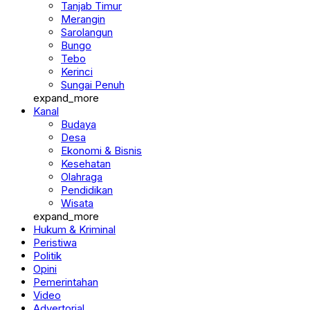
Merangin
Sarolangun
Bungo
Tebo
Kerinci
Sungai Penuh
expand_more
Kanal
Budaya
Desa
Ekonomi & Bisnis
Kesehatan
Olahraga
Pendidikan
Wisata
expand_more
Hukum & Kriminal
Peristiwa
Politik
Opini
Pemerintahan
Video
Advertorial