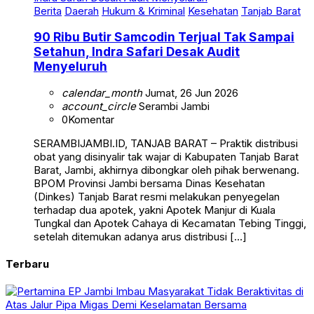
90 Ribu Butir Samcodin Terjual Tak Sampai
Setahun, Indra Safari Desak Audit
Menyeluruh
calendar_month
Jumat, 26 Jun 2026
account_circle
Serambi Jambi
0
Komentar
SERAMBIJAMBI.ID, TANJAB BARAT – Praktik distribusi
obat yang disinyalir tak wajar di Kabupaten Tanjab Barat
Barat, Jambi, akhirnya dibongkar oleh pihak berwenang.
BPOM Provinsi Jambi bersama Dinas Kesehatan
(Dinkes) Tanjab Barat resmi melakukan penyegelan
terhadap dua apotek, yakni Apotek Manjur di Kuala
Tungkal dan Apotek Cahaya di Kecamatan Tebing Tinggi,
setelah ditemukan adanya arus distribusi […]
Terbaru
Berita
Daerah
Jambi