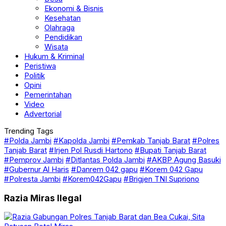
Kesehatan
Olahraga
Pendidikan
Wisata
Hukum & Kriminal
Peristiwa
Politik
Opini
Pemerintahan
Video
Advertorial
Trending Tags
#Polda Jambi
#Kapolda Jambi
#Pemkab Tanjab Barat
#Polres
Tanjab Barat
#Irjen Pol Rusdi Hartono
#Bupati Tanjab Barat
#Pemprov Jambi
#Ditlantas Polda Jambi
#AKBP Agung Basuki
#Gubernur Al Haris
#Danrem 042 gapu
#Korem 042 Gapu
#Polresta Jambi
#Korem042Gapu
#Brigjen TNI Supriono
Razia Miras Ilegal