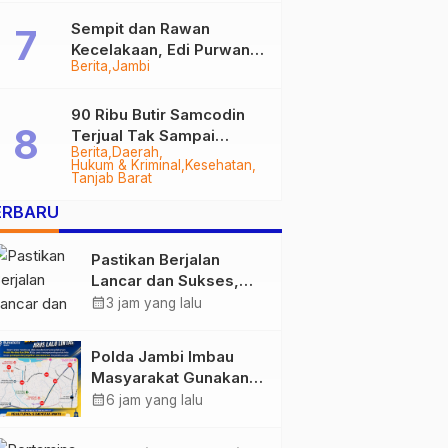
Sempit dan Rawan
Kecelakaan, Edi Purwanto
Berita
Jambi
Targetkan Jalan Lintas
Tungkal-Jambi Mulus di
2028
90 Ribu Butir Samcodin
Terjual Tak Sampai
Berita
Daerah
Setahun, Indra Safari
Hukum & Kriminal
Kesehatan
Desak Audit Menyeluruh
Tanjab Barat
ERBARU
Pastikan Berjalan
Lancar dan Sukses,
Polda Jambi Siapkan
calendar_month
3 jam yang lalu
Pengamanan Berlapis
untuk 8.750 Pelari,
Polda Jambi Imbau
1.848 Personel Kawal
Masyarakat Gunakan
Presisi Merdeka Run
Jalur Alternatif Selama
calendar_month
6 jam yang lalu
Pelaksanaan Presisi
Merdeka Run 2026