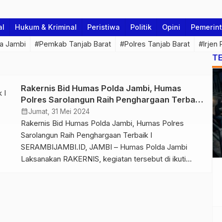
al
Hukum & Kriminal
Peristiwa
Politik
Opini
Pemerin
a Jambi
#Pemkab Tanjab Barat
#Polres Tanjab Barat
#Irjen
T
Rakernis Bid Humas Polda Jambi, Humas
Polres Sarolangun Raih Penghargaan Terbaik
I
calendar_month
Jumat, 31 Mei 2024
Rakernis Bid Humas Polda Jambi, Humas Polres
Sarolangun Raih Penghargaan Terbaik I
SERAMBIJAMBI.ID, JAMBI – Humas Polda Jambi
Laksanakan RAKERNIS, kegiatan tersebut di ikuti
jajaran Polres di Se Polda Jambi sejak tanggal 30
hingga 31 Mei 2024 bertempat di Aula lantai III Gedung
Siginjai Mapolda Jambi hari ini berakhir. Humas Polres
Sarolangun Raih Penghargaan Terbaik […]