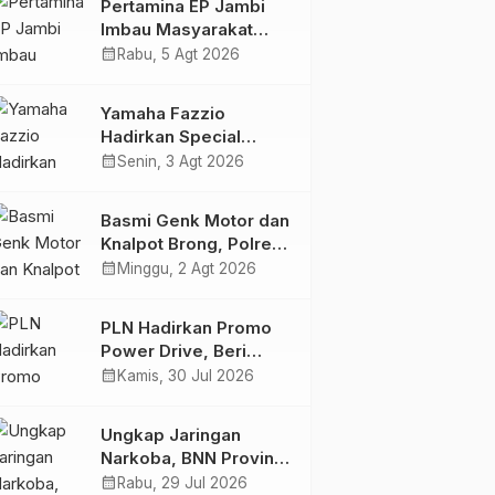
Pertamina EP Jambi
Imbau Masyarakat
Tidak Beraktivitas di
calendar_month
Rabu, 5 Agt 2026
Atas Jalur Pipa Migas
Demi Keselamatan
Yamaha Fazzio
Bersama
Hadirkan Special
Edition Sunset Blue,
calendar_month
Senin, 3 Agt 2026
Tampilkan Nuansa
Retro Summer yang
Basmi Genk Motor dan
Semakin Skena
Knalpot Brong, Polres
Tanjab Barat Amankan
calendar_month
Minggu, 2 Agt 2026
Belasan Kendaraan
PLN Hadirkan Promo
Power Drive, Beri
Diskon Tambah Daya
calendar_month
Kamis, 30 Jul 2026
50% di Ajang GIIAS
2026
Ungkap Jaringan
Narkoba, BNN Provinsi
Jambi dan Bea Cukai
calendar_month
Rabu, 29 Jul 2026