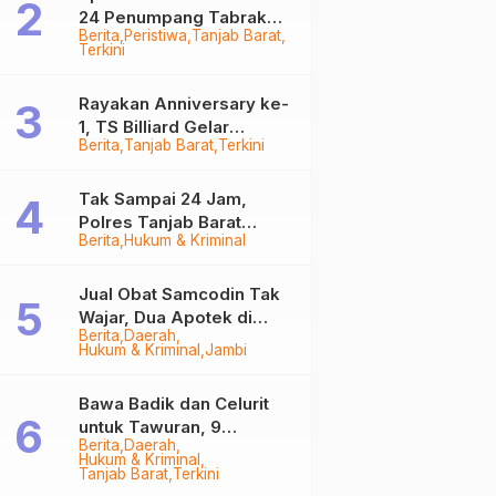
24 Penumpang Tabrak
Berita
Peristiwa
Tanjab Barat
Togok di Kuala Tungkal,
Terkini
Kapten Sempat Hilang
Rayakan Anniversary ke-
1, TS Billiard Gelar
Berita
Tanjab Barat
Terkini
Turnamen 9 Ball
Berhadiah Rp50,8 Juta
Tak Sampai 24 Jam,
Polres Tanjab Barat
Berita
Hukum & Kriminal
Ringkus Komplotan
Curanmor di Kuala
Tungkal
Jual Obat Samcodin Tak
Wajar, Dua Apotek di
Berita
Daerah
Tanjab Barat Disegel
Hukum & Kriminal
Jambi
BPOM!
Bawa Badik dan Celurit
untuk Tawuran, 9
Berita
Daerah
Anggota Geng Motor di
Hukum & Kriminal
Tanjab Barat Diringkus
Tanjab Barat
Terkini