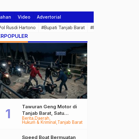
tahan
Video
Advertorial
 Pol Rusdi Hartono
#Bupati Tanjab Barat
#Pemprov Jambi
#Di
ERPOPULER
Tawuran Geng Motor di
Tanjab Barat, Satu
Berita
Daerah
Remaja Kritis Dibacok, 3
Hukum & Kriminal
Tanjab Barat
Pelaku Ditangkap
Speed Boat Bermuatan