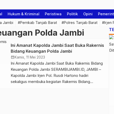
al
Hukum & Kriminal
Peristiwa
Politik
Opini
Pemerin
a Jambi
#Pemkab Tanjab Barat
#Polres Tanjab Barat
#Irjen
T
euangan Polda Jambi
Ini Amanat Kapolda Jambi Saat Buka Rakernis
Bidang Keuangan Polda Jambi
calendar_month
Kamis, 11 Mei 2023
Ini Amanat Kapolda Jambi Saat Buka Rakernis Bidang
Keuangan Polda Jambi SERAMBIJAMBI.ID, JAMBI –
Kapolda Jambi Irjen Pol. Rusdi Hartono hadiri
sekaligus membuka kegiatan Rakernis Bidang
Keuangan Polda Jambi T.A 2023 pada Kamis,
(11/05/2023). Hadir pada kegiatan tersebut Wakapolda
Jambi Brigjen Pol. Yudawan Roswinarso, Irwasda
Polda Jambi Brigjen Pol. Raden Heru Prakiso, Pejabat
Utama Polda […]