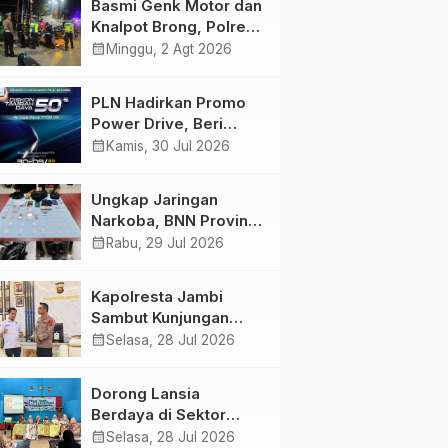
Basmi Genk Motor dan
Semakin Skena
Knalpot Brong, Polres
Tanjab Barat Amankan
calendar_month
Minggu, 2 Agt 2026
Belasan Kendaraan
PLN Hadirkan Promo
Power Drive, Beri
Diskon Tambah Daya
calendar_month
Kamis, 30 Jul 2026
50% di Ajang GIIAS
2026
Ungkap Jaringan
Narkoba, BNN Provinsi
Jambi dan Bea Cukai
calendar_month
Rabu, 29 Jul 2026
Amankan Sembilan
Pelaku beserta 766
Kapolresta Jambi
Butir Ekstasi dan 146
Sambut Kunjungan
Gram Sabu
Ketua dan Pengurus
calendar_month
Selasa, 28 Jul 2026
PWI Kota Jambi
Perkuat Sinergi dan
Dorong Lansia
Kolaborasi
Berdaya di Sektor
Hijau, Pertamina EP
calendar_month
Selasa, 28 Jul 2026