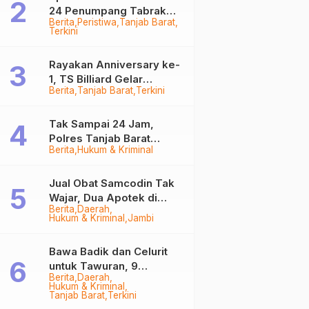
24 Penumpang Tabrak
Berita
Peristiwa
Tanjab Barat
Togok di Kuala Tungkal,
Terkini
Kapten Sempat Hilang
Rayakan Anniversary ke-
1, TS Billiard Gelar
Berita
Tanjab Barat
Terkini
Turnamen 9 Ball
Berhadiah Rp50,8 Juta
Tak Sampai 24 Jam,
Polres Tanjab Barat
Berita
Hukum & Kriminal
Ringkus Komplotan
Curanmor di Kuala
Tungkal
Jual Obat Samcodin Tak
Wajar, Dua Apotek di
Berita
Daerah
Tanjab Barat Disegel
Hukum & Kriminal
Jambi
BPOM!
Bawa Badik dan Celurit
untuk Tawuran, 9
Berita
Daerah
Anggota Geng Motor di
Hukum & Kriminal
Tanjab Barat Diringkus
Tanjab Barat
Terkini