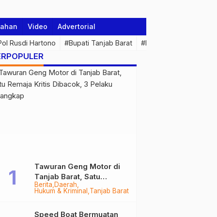
tahan
Video
Advertorial
 Pol Rusdi Hartono
#Bupati Tanjab Barat
#Pemprov Jambi
#Di
ERPOPULER
Tawuran Geng Motor di
Tanjab Barat, Satu
Berita
Daerah
Remaja Kritis Dibacok, 3
Hukum & Kriminal
Tanjab Barat
Pelaku Ditangkap
Speed Boat Bermuatan