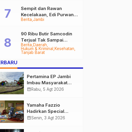
Sempit dan Rawan
Kecelakaan, Edi Purwanto
Berita
Jambi
Targetkan Jalan Lintas
Tungkal-Jambi Mulus di
2028
90 Ribu Butir Samcodin
Terjual Tak Sampai
Berita
Daerah
Setahun, Indra Safari
Hukum & Kriminal
Kesehatan
Desak Audit Menyeluruh
Tanjab Barat
ERBARU
Pertamina EP Jambi
Imbau Masyarakat
Tidak Beraktivitas di
calendar_month
Rabu, 5 Agt 2026
Atas Jalur Pipa Migas
Demi Keselamatan
Yamaha Fazzio
Bersama
Hadirkan Special
Edition Sunset Blue,
calendar_month
Senin, 3 Agt 2026
Tampilkan Nuansa
Retro Summer yang