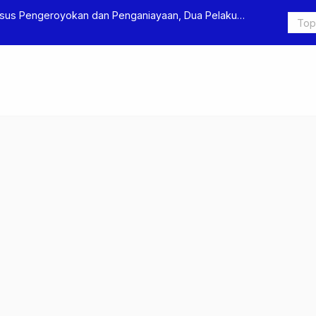
s Pengeroyokan dan Penganiayaan, Dua Pelaku
Terkait Du
itahan
Ditjen Pas