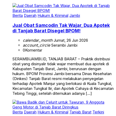
Berita
Daerah
Hukum & Kriminal
Jambi
Jual Obat Samcodin Tak Wajar, Dua Apotek
di Tanjab Barat Disegel BPOM!
calendar_month
Jumat, 26 Jun 2026
account_circle
Serambi Jambi
0
Komentar
SERAMBIJAMBI.ID, TANJAB BARAT – Praktik distribusi
obat yang disinyalir tidak wajar membuat dua apotek di
Kabupaten Tanjab Barat, Jambi, berurusan dengan
hukum. BPOM Provinsi Jambi bersama Dinas Kesehatan
(Dinkes) Tanjab Barat resmi melakukan penyegelan
terhadap Apotek Manjur yang berlokasi di Kuala Tungkal,
Kecamatan Tungkal Ilir, dan Apotek Cahaya di Kecamatan
Tebing Tinggi, setelah ditemukan adanya […]
Berita
Daerah
Hukum & Kriminal
Tanjab Barat
Terkini