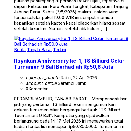
puluhan penumpang di perairan Boyar Hijau, tepatnya di
depan Pelabuhan Roro Kuala Tungkal, Kabupaten Tanjung
Jabung Barat, Sabtu (2/5/2026) malam. Insiden yang
terjadi sekitar pukul 19.00 WIB ini sempat memicu
kepanikan setelah kapten kapal dilaporkan hilang sesaat
setelah kejadian. Namun, setelah dilakukan […]
Berita
Tanjab Barat
Terkini
Rayakan Anniversary ke-1, TS Billiard Gelar
Turnamen 9 Ball Berhadiah Rp50,8 Juta
calendar_month
Rabu, 22 Apr 2026
account_circle
Serambi Jambi
0
Komentar
SERAMBIJAMBI.ID, TANJAB BARAT – Memperingati hari
jadi yang pertama, TS Billiard resmi mengumumkan
gelaran turnamen biliar bergengsi bertajuk “TS Billiard
Tournament 9 Ball”. Kompetisi yang dijadwalkan
berlangsung pada 14-17 Mei 2026 ini menawarkan total
hadiah fantastis mencapai Rp50.800.000. Turnamen ini