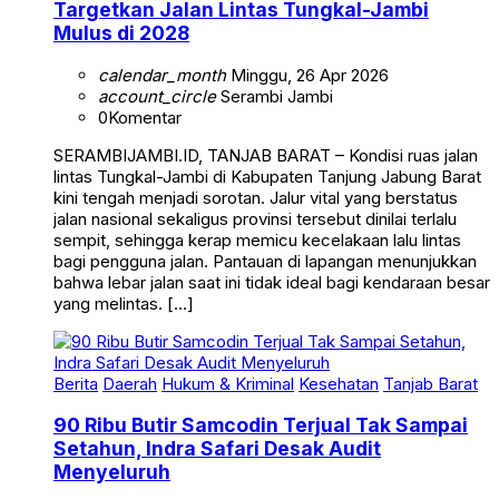
Targetkan Jalan Lintas Tungkal-Jambi
Mulus di 2028
calendar_month
Minggu, 26 Apr 2026
account_circle
Serambi Jambi
0
Komentar
SERAMBIJAMBI.ID, TANJAB BARAT – Kondisi ruas jalan
lintas Tungkal-Jambi di Kabupaten Tanjung Jabung Barat
kini tengah menjadi sorotan. Jalur vital yang berstatus
jalan nasional sekaligus provinsi tersebut dinilai terlalu
sempit, sehingga kerap memicu kecelakaan lalu lintas
bagi pengguna jalan. Pantauan di lapangan menunjukkan
bahwa lebar jalan saat ini tidak ideal bagi kendaraan besar
yang melintas. […]
Berita
Daerah
Hukum & Kriminal
Kesehatan
Tanjab Barat
90 Ribu Butir Samcodin Terjual Tak Sampai
Setahun, Indra Safari Desak Audit
Menyeluruh