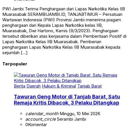
PWI Jambi Terima Penghargaan dari Lapas Narkotika Kelas IIB
Muarasabak SERAMBIJAMBI.ID, TANJABTIMUR – Persatuan
Wartawan Indonesia (PWI) Provinsi Jambi menerima piagam
penghargaan dari Kepala Lapas Narkotika kelas IIB,
Muarasabak, Dwi Hartono, Kamis (9/3/2023). Penghargaan
tersebut diberikan atas kerjasama dalam Pemberitaan Positif di
Lapas Narkotika Kelas IIB Muarasabak. Pemberian
penghargaan Lapas Narkotika Kelas IIB Muarasabak kepada
sejumlah […]
Terpopuler
Berita
Daerah
Hukum & Kriminal
Tanjab Barat
Tawuran Geng Motor di Tanjab Barat, Satu
Remaja Kritis Dibacok, 3 Pelaku Ditangkap
calendar_month
Minggu, 10 Mei 2026
account_circle
Serambi Jambi
0
Komentar