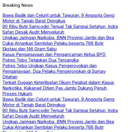
Breaking News
Bawa Badik dan Celurit untuk Tawuran, 9 Anggota Geng
Motor di Tanjab Barat Diringkus
90 Ribu Butir Samcodin Terjual Tak Sampai Setahun, Indra
Safari Desak Audit Menyeluruh
Ungkap Jaringan Narkoba, BNN Provinsi Jambi dan Bea
Cukai Amankan Sembilan Pelaku beserta 766 Butir
Ekstasi dan 146 Gram Sabu
Kasus Penganiayaan dan Pengancaman Ketua BPD,
Polres Tebo Tetapkan Dua Tersangka
Polres Tebo Ungkap Kasus Pengeroyokan dan
Penganiayaan, Dua Pelaku Pengeroyokan di Sumay
Ditahan
Terkait Dugaan Keterlibatan Okum Pejabat dalam Kasus
Narkotika, Kakanwil Ditjen Pas Jambi Dukung Penuh
Proses Hukum
Bawa Badik dan Celurit untuk Tawuran, 9 Anggota Geng
Motor di Tanjab Barat Diringkus
90 Ribu Butir Samcodin Terjual Tak Sampai Setahun, Indra
Safari Desak Audit Menyeluruh
Ungkap Jaringan Narkoba, BNN Provinsi Jambi dan Bea
Cukai Amankan Sembilan Pelaku beserta 766 Butir