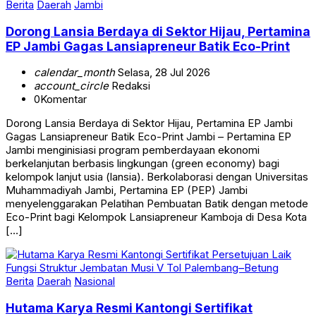
Berita
Daerah
Jambi
Dorong Lansia Berdaya di Sektor Hijau, Pertamina
EP Jambi Gagas Lansiapreneur Batik Eco-Print
calendar_month
Selasa, 28 Jul 2026
account_circle
Redaksi
0
Komentar
Dorong Lansia Berdaya di Sektor Hijau, Pertamina EP Jambi
Gagas Lansiapreneur Batik Eco-Print Jambi – Pertamina EP
Jambi menginisiasi program pemberdayaan ekonomi
berkelanjutan berbasis lingkungan (green economy) bagi
kelompok lanjut usia (lansia). Berkolaborasi dengan Universitas
Muhammadiyah Jambi, Pertamina EP (PEP) Jambi
menyelenggarakan Pelatihan Pembuatan Batik dengan metode
Eco-Print bagi Kelompok Lansiapreneur Kamboja di Desa Kota
[…]
Berita
Daerah
Nasional
Hutama Karya Resmi Kantongi Sertifikat