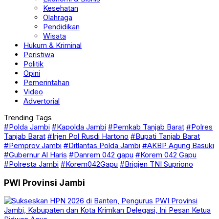
Kesehatan
Olahraga
Pendidikan
Wisata
Hukum & Kriminal
Peristiwa
Politik
Opini
Pemerintahan
Video
Advertorial
Trending Tags
#Polda Jambi
#Kapolda Jambi
#Pemkab Tanjab Barat
#Polres
Tanjab Barat
#Irjen Pol Rusdi Hartono
#Bupati Tanjab Barat
#Pemprov Jambi
#Ditlantas Polda Jambi
#AKBP Agung Basuki
#Gubernur Al Haris
#Danrem 042 gapu
#Korem 042 Gapu
#Polresta Jambi
#Korem042Gapu
#Brigjen TNI Supriono
PWI Provinsi Jambi