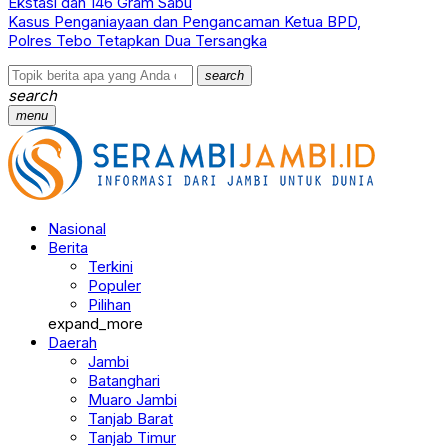
Ekstasi dan 146 Gram Sabu
Kasus Penganiayaan dan Pengancaman Ketua BPD,
Polres Tebo Tetapkan Dua Tersangka
search
search
menu
Nasional
Berita
Terkini
Populer
Pilihan
expand_more
Daerah
Jambi
Batanghari
Muaro Jambi
Tanjab Barat
Tanjab Timur