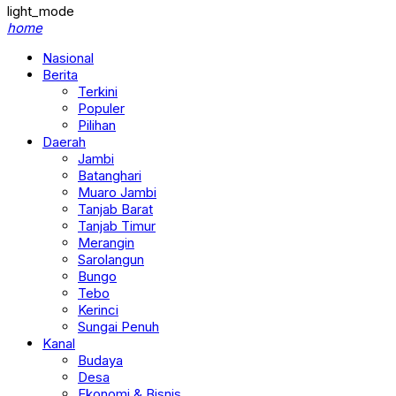
light_mode
home
Nasional
Berita
Terkini
Populer
Pilihan
Daerah
Jambi
Batanghari
Muaro Jambi
Tanjab Barat
Tanjab Timur
Merangin
Sarolangun
Bungo
Tebo
Kerinci
Sungai Penuh
Kanal
Budaya
Desa
Ekonomi & Bisnis