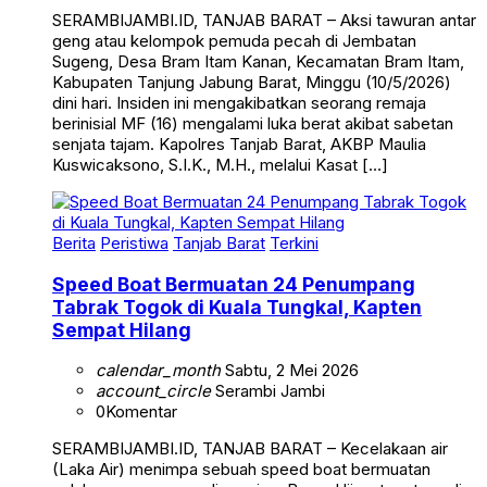
SERAMBIJAMBI.ID, TANJAB BARAT – Aksi tawuran antar
geng atau kelompok pemuda pecah di Jembatan
Sugeng, Desa Bram Itam Kanan, Kecamatan Bram Itam,
Kabupaten Tanjung Jabung Barat, Minggu (10/5/2026)
dini hari. Insiden ini mengakibatkan seorang remaja
berinisial MF (16) mengalami luka berat akibat sabetan
senjata tajam. Kapolres Tanjab Barat, AKBP Maulia
Kuswicaksono, S.I.K., M.H., melalui Kasat […]
Berita
Peristiwa
Tanjab Barat
Terkini
Speed Boat Bermuatan 24 Penumpang
Tabrak Togok di Kuala Tungkal, Kapten
Sempat Hilang
calendar_month
Sabtu, 2 Mei 2026
account_circle
Serambi Jambi
0
Komentar
SERAMBIJAMBI.ID, TANJAB BARAT – Kecelakaan air
(Laka Air) menimpa sebuah speed boat bermuatan