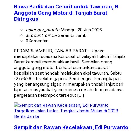
Bawa Badik dan Celurit untuk Tawuran, 9
Anggota Geng Motor di Tanjab Barat
Diringkus
calendar_month
Minggu, 28 Jun 2026
account_circle
Serambi Jambi
0
Komentar
SERAMBIJAMBI.ID, TANJAB BARAT – Upaya
menciptakan suasana kondusif di wilayah hukum Tanjab
Barat kembali membuahkan hasil. Sembilan orang
anggota geng motor berhasil diamankan aparat
kepolisian saat hendak melakukan aksi tawuran, Sabtu
(27/6/26) di sekitar gapura Pembengis. Penangkapan
yang berlangsung sigap ini merupakan tindak lanjut dari
laporan masyarakat yang merasa resah dengan adanya
pergerakan kelompok tersebut […]
Berita
Jambi
Sempit dan Rawan Kecelakaan, Edi Purwanto