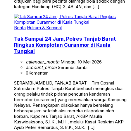
ditujukan bagi para pecinta olahraga bola sodok dengan
kategori Handicap (HC) 3, 4B, 4N, dan […]
Berita
Hukum & Kriminal
Tak Sampai 24 Jam, Polres Tanjab Barat
Ringkus Komplotan Curanmor di Kuala
Tungkal
calendar_month
Minggu, 10 Mei 2026
account_circle
Serambi Jambi
0
Komentar
SERAMBIJAMBI.ID, TANJAB BARAT – Tim Opsnal
Satreskrim Polres Tanjab Barat berhasil meringkus dua
orang pelaku tindak pidana pencurian kendaraan
bermotor (curanmor) yang meresahkan warga Kampung
Nelayan. Penangkapan dilakukan hanya berselang
beberapa jam setelah aksi mereka dilaporkan oleh
korban. Kapolres Tanjab Barat, AKBP Maulia
Kuswicaksono, S.I.K., M.H., melalui Kasat Reskrim AKP
Ayub Peter Bernardus, S.Tr.K., S.I.K., […]