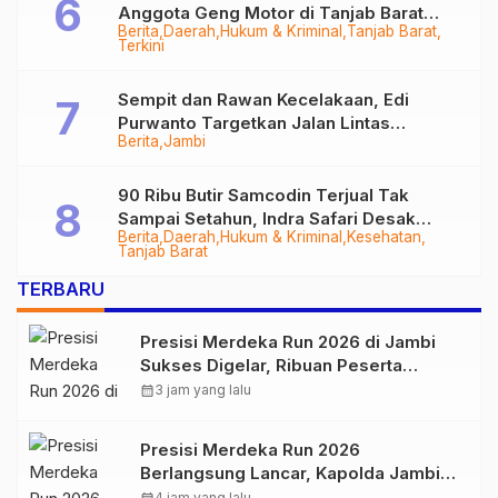
Anggota Geng Motor di Tanjab Barat
Berita
Daerah
Hukum & Kriminal
Tanjab Barat
Diringkus
Terkini
Sempit dan Rawan Kecelakaan, Edi
Purwanto Targetkan Jalan Lintas
Berita
Jambi
Tungkal-Jambi Mulus di 2028
90 Ribu Butir Samcodin Terjual Tak
Sampai Setahun, Indra Safari Desak
Berita
Daerah
Hukum & Kriminal
Kesehatan
Audit Menyeluruh
Tanjab Barat
TERBARU
Presisi Merdeka Run 2026 di Jambi
Sukses Digelar, Ribuan Peserta
Ramaikan Event Nasional
calendar_month
3 jam yang lalu
Presisi Merdeka Run 2026
Berlangsung Lancar, Kapolda Jambi
Ucapkan Terimakasih dan Apresiasi
4 jam yang lalu