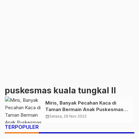
puskesmas kuala tungkal II
Miris, Banyak Pecahan Kaca di
Taman Bermain Anak Puskesmas
Kuala Tungkal II
calendar_month
Selasa, 29 Nov 2022
TERPOPULER