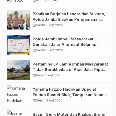
calendar_month
Dukungan Masyarakat
Pastikan Berjalan Lancar dan Sukses,
Polda Jambi Siapkan Pengamanan
Berlapis untuk 8.750 Pelari, 1.848
calendar_month
Sabtu, 8 Agt 2026
Personel Kawal Presisi Merdeka Run
Polda Jambi Imbau Masyarakat
Gunakan Jalur Alternatif Selama
Pelaksanaan Presisi Merdeka Run
calendar_month
Sabtu, 8 Agt 2026
2026
Pertamina EP Jambi Imbau Masyarakat
Tidak Beraktivitas di Atas Jalur Pipa
Migas Demi Keselamatan Bersama
calendar_month
Rabu, 5 Agt 2026
Yamaha Fazzio Hadirkan Special
Edition Sunset Blue, Tampilkan Nuansa
Retro Summer yang Semakin Skena
calendar_month
Senin, 3 Agt 2026
Basmi Genk Motor dan Knalpot Brong,