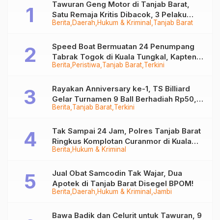
Tawuran Geng Motor di Tanjab Barat,
Satu Remaja Kritis Dibacok, 3 Pelaku
Berita
Daerah
Hukum & Kriminal
Tanjab Barat
Ditangkap
Speed Boat Bermuatan 24 Penumpang
Tabrak Togok di Kuala Tungkal, Kapten
Berita
Peristiwa
Tanjab Barat
Terkini
Sempat Hilang
Rayakan Anniversary ke-1, TS Billiard
Gelar Turnamen 9 Ball Berhadiah Rp50,8
Berita
Tanjab Barat
Terkini
Juta
Tak Sampai 24 Jam, Polres Tanjab Barat
Ringkus Komplotan Curanmor di Kuala
Berita
Hukum & Kriminal
Tungkal
Jual Obat Samcodin Tak Wajar, Dua
Apotek di Tanjab Barat Disegel BPOM!
Berita
Daerah
Hukum & Kriminal
Jambi
Bawa Badik dan Celurit untuk Tawuran, 9