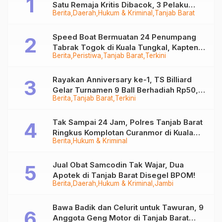
Satu Remaja Kritis Dibacok, 3 Pelaku
Berita
Daerah
Hukum & Kriminal
Tanjab Barat
Ditangkap
Speed Boat Bermuatan 24 Penumpang
Tabrak Togok di Kuala Tungkal, Kapten
Berita
Peristiwa
Tanjab Barat
Terkini
Sempat Hilang
Rayakan Anniversary ke-1, TS Billiard
Gelar Turnamen 9 Ball Berhadiah Rp50,8
Berita
Tanjab Barat
Terkini
Juta
Tak Sampai 24 Jam, Polres Tanjab Barat
Ringkus Komplotan Curanmor di Kuala
Berita
Hukum & Kriminal
Tungkal
Jual Obat Samcodin Tak Wajar, Dua
Apotek di Tanjab Barat Disegel BPOM!
Berita
Daerah
Hukum & Kriminal
Jambi
Bawa Badik dan Celurit untuk Tawuran, 9
Anggota Geng Motor di Tanjab Barat