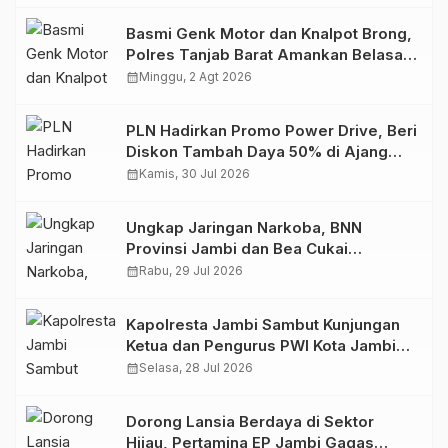
Basmi Genk Motor dan Knalpot Brong,
Polres Tanjab Barat Amankan Belasan
Kendaraan
calendar_month
Minggu, 2 Agt 2026
PLN Hadirkan Promo Power Drive, Beri
Diskon Tambah Daya 50% di Ajang
GIIAS 2026
calendar_month
Kamis, 30 Jul 2026
Ungkap Jaringan Narkoba, BNN
Provinsi Jambi dan Bea Cukai
Amankan Sembilan Pelaku beserta
calendar_month
Rabu, 29 Jul 2026
766 Butir Ekstasi dan 146 Gram Sabu
Kapolresta Jambi Sambut Kunjungan
Ketua dan Pengurus PWI Kota Jambi
Perkuat Sinergi dan Kolaborasi
calendar_month
Selasa, 28 Jul 2026
Dorong Lansia Berdaya di Sektor
Hijau, Pertamina EP Jambi Gagas