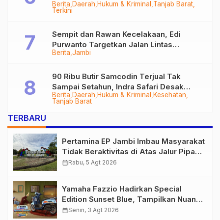
Berita
Daerah
Hukum & Kriminal
Tanjab Barat
Diringkus
Terkini
Sempit dan Rawan Kecelakaan, Edi
Purwanto Targetkan Jalan Lintas
Berita
Jambi
Tungkal-Jambi Mulus di 2028
90 Ribu Butir Samcodin Terjual Tak
Sampai Setahun, Indra Safari Desak
Berita
Daerah
Hukum & Kriminal
Kesehatan
Audit Menyeluruh
Tanjab Barat
TERBARU
Pertamina EP Jambi Imbau Masyarakat
Tidak Beraktivitas di Atas Jalur Pipa
Migas Demi Keselamatan Bersama
calendar_month
Rabu, 5 Agt 2026
Yamaha Fazzio Hadirkan Special
Edition Sunset Blue, Tampilkan Nuansa
Retro Summer yang Semakin Skena
calendar_month
Senin, 3 Agt 2026