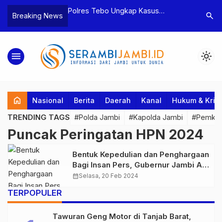
yaan dan
Polres Tebo Ungkap Kasus
Terkait D
search
Breaking News
tua BPD, Polres
Pengeroyokan dan Penganiayaan,
Pejabat d
Dua Tersangka
Dua Pelaku Pengeroyokan di Sumay
Kakanwil 
Ditahan
Penuh Pr
menu
light_mode
home
Nasional
Berita
Daerah
Kanal
Hukum & Krim
TRENDING TAGS
#Polda Jambi
#Kapolda Jambi
#Pemkab
Puncak Peringatan HPN 2024
Bentuk Kepedulian dan Penghargaan
Bagi Insan Pers, Gubernur Jambi Al
Haris Hadiri Puncak Peringatan HPN
calendar_month
Selasa, 20 Feb 2024
2024
TERPOPULER
Tawuran Geng Motor di Tanjab Barat,