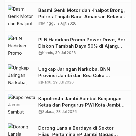
Basmi Genk Motor dan Knalpot Brong,
Polres Tanjab Barat Amankan Belasan
Kendaraan
calendar_month
Minggu, 2 Agt 2026
PLN Hadirkan Promo Power Drive, Beri
Diskon Tambah Daya 50% di Ajang
GIIAS 2026
calendar_month
Kamis, 30 Jul 2026
Ungkap Jaringan Narkoba, BNN
Provinsi Jambi dan Bea Cukai
Amankan Sembilan Pelaku beserta
calendar_month
Rabu, 29 Jul 2026
766 Butir Ekstasi dan 146 Gram Sabu
Kapolresta Jambi Sambut Kunjungan
Ketua dan Pengurus PWI Kota Jambi
Perkuat Sinergi dan Kolaborasi
calendar_month
Selasa, 28 Jul 2026
Dorong Lansia Berdaya di Sektor
Hijau, Pertamina EP Jambi Gagas