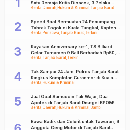
Satu Remaja Kritis Dibacok, 3 Pelaku
Berita
Daerah
Hukum & Kriminal
Tanjab Barat
Ditangkap
Speed Boat Bermuatan 24 Penumpang
Tabrak Togok di Kuala Tungkal, Kapten
Berita
Peristiwa
Tanjab Barat
Terkini
Sempat Hilang
Rayakan Anniversary ke-1, TS Billiard
Gelar Turnamen 9 Ball Berhadiah Rp50,8
Berita
Tanjab Barat
Terkini
Juta
Tak Sampai 24 Jam, Polres Tanjab Barat
Ringkus Komplotan Curanmor di Kuala
Berita
Hukum & Kriminal
Tungkal
Jual Obat Samcodin Tak Wajar, Dua
Apotek di Tanjab Barat Disegel BPOM!
Berita
Daerah
Hukum & Kriminal
Jambi
Bawa Badik dan Celurit untuk Tawuran, 9
Anggota Geng Motor di Tanjab Barat