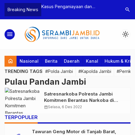
n Narkoba, BNN
Kasus Penganiayaan dan
Polres T
search
Breaking News
dan Bea Cukai
Pengancaman Ketua BPD, Polres
Pengeroy
an Pelaku beserta
Tebo Tetapkan Dua Tersangka
Dua Pela
si dan 146 Gram
Ditahan
menu
light_mode
home
Nasional
Berita
Daerah
Kanal
Hukum & Krim
TRENDING TAGS
#Polda Jambi
#Kapolda Jambi
#Pemkab
Pulau Pandan Jambi
Satresnarkoba Polresta Jambi
Komitmen Berantas Narkoba di
Pulau Pandan
calendar_month
Selasa, 6 Des 2022
TERPOPULER
Tawuran Geng Motor di Tanjab Barat,