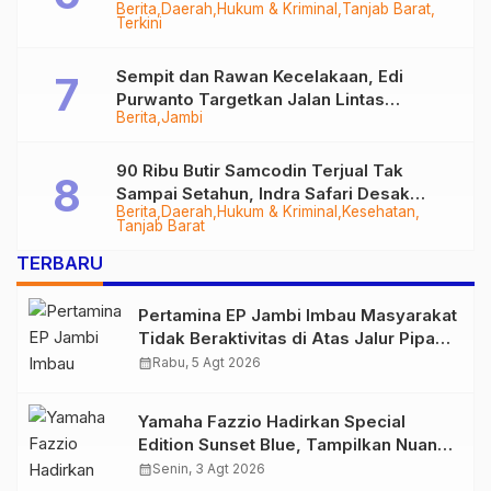
Berita
Daerah
Hukum & Kriminal
Tanjab Barat
Diringkus
Terkini
Sempit dan Rawan Kecelakaan, Edi
Purwanto Targetkan Jalan Lintas
Berita
Jambi
Tungkal-Jambi Mulus di 2028
90 Ribu Butir Samcodin Terjual Tak
Sampai Setahun, Indra Safari Desak
Berita
Daerah
Hukum & Kriminal
Kesehatan
Audit Menyeluruh
Tanjab Barat
TERBARU
Pertamina EP Jambi Imbau Masyarakat
Tidak Beraktivitas di Atas Jalur Pipa
Migas Demi Keselamatan Bersama
calendar_month
Rabu, 5 Agt 2026
Yamaha Fazzio Hadirkan Special
Edition Sunset Blue, Tampilkan Nuansa
Retro Summer yang Semakin Skena
calendar_month
Senin, 3 Agt 2026