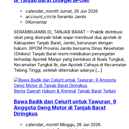
di Tanjab Barat Disegel BPOM!
calendar_month
Jumat, 26 Jun 2026
account_circle
Serambi Jambi
0
Komentar
SERAMBIJAMBI.ID, TANJAB BARAT – Praktik distribusi
obat yang disinyalir tidak wajar membuat dua apotek di
Kabupaten Tanjab Barat, Jambi, berurusan dengan
hukum. BPOM Provinsi Jambi bersama Dinas Kesehatan
(Dinkes) Tanjab Barat resmi melakukan penyegelan
terhadap Apotek Manjur yang berlokasi di Kuala Tungkal,
Kecamatan Tungkal Ilir, dan Apotek Cahaya di Kecamatan
Tebing Tinggi, setelah ditemukan adanya […]
Berita
Daerah
Hukum & Kriminal
Tanjab Barat
Terkini
Bawa Badik dan Celurit untuk Tawuran, 9
Anggota Geng Motor di Tanjab Barat
Diringkus
calendar_month
Minggu, 28 Jun 2026