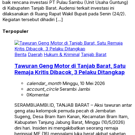
baik rencana investasi PT Pulau Sambu (Unit Usaha Guntung)
di Kabupaten Tanjab Barat. Audensi terkait investasi ini
dilaksanakan di Ruang Rapat Wakil Bupati pada Senin (24/2).
Kegiatan tersebut dihadiri […]
Terpopuler
Berita
Daerah
Hukum & Kriminal
Tanjab Barat
Tawuran Geng Motor di Tanjab Barat, Satu
Remaja Kritis Dibacok, 3 Pelaku Ditangkap
calendar_month
Minggu, 10 Mei 2026
account_circle
Serambi Jambi
0
Komentar
SERAMBIJAMBI.ID, TANJAB BARAT – Aksi tawuran antar
geng atau kelompok pemuda pecah di Jembatan
Sugeng, Desa Bram Itam Kanan, Kecamatan Bram Itam,
Kabupaten Tanjung Jabung Barat, Minggu (10/5/2026)
dini hari. Insiden ini mengakibatkan seorang remaja
berinisial MF (16) mengalami luka berat akibat sabetan