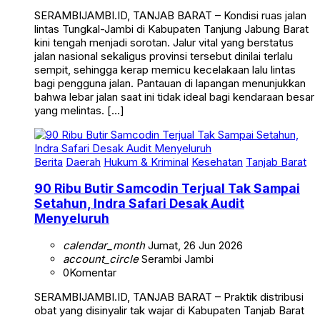
SERAMBIJAMBI.ID, TANJAB BARAT – Kondisi ruas jalan
lintas Tungkal-Jambi di Kabupaten Tanjung Jabung Barat
kini tengah menjadi sorotan. Jalur vital yang berstatus
jalan nasional sekaligus provinsi tersebut dinilai terlalu
sempit, sehingga kerap memicu kecelakaan lalu lintas
bagi pengguna jalan. Pantauan di lapangan menunjukkan
bahwa lebar jalan saat ini tidak ideal bagi kendaraan besar
yang melintas. […]
Berita
Daerah
Hukum & Kriminal
Kesehatan
Tanjab Barat
90 Ribu Butir Samcodin Terjual Tak Sampai
Setahun, Indra Safari Desak Audit
Menyeluruh
calendar_month
Jumat, 26 Jun 2026
account_circle
Serambi Jambi
0
Komentar
SERAMBIJAMBI.ID, TANJAB BARAT – Praktik distribusi
obat yang disinyalir tak wajar di Kabupaten Tanjab Barat