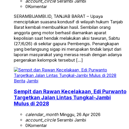
account_circle
Serambi Jambi
0
Komentar
SERAMBIJAMBI.ID, TANJAB BARAT – Upaya
menciptakan suasana kondusif di wilayah hukum Tanjab
Barat kembali membuahkan hasil. Sembilan orang
anggota geng motor berhasil diamankan aparat
kepolisian saat hendak melakukan aksi tawuran, Sabtu
(27/6/26) di sekitar gapura Pembengis. Penangkapan
yang berlangsung sigap ini merupakan tindak lanjut dari
laporan masyarakat yang merasa resah dengan adanya
pergerakan kelompok tersebut […]
Berita
Jambi
Sempit dan Rawan Kecelakaan, Edi Purwanto
Targetkan Jalan Lintas Tungkal-Jambi
Mulus di 2028
calendar_month
Minggu, 26 Apr 2026
account_circle
Serambi Jambi
0
Komentar