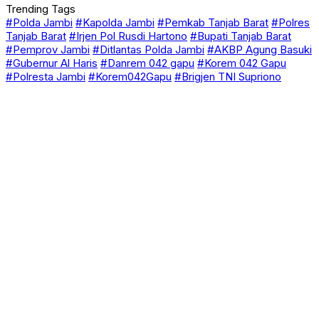
Trending Tags
#Polda Jambi
#Kapolda Jambi
#Pemkab Tanjab Barat
#Polres
Tanjab Barat
#Irjen Pol Rusdi Hartono
#Bupati Tanjab Barat
#Pemprov Jambi
#Ditlantas Polda Jambi
#AKBP Agung Basuki
#Gubernur Al Haris
#Danrem 042 gapu
#Korem 042 Gapu
#Polresta Jambi
#Korem042Gapu
#Brigjen TNI Supriono