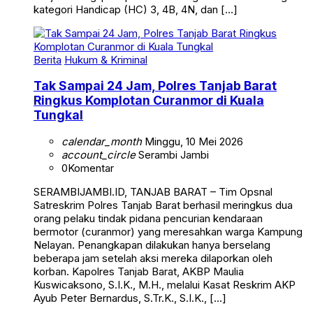
kategori Handicap (HC) 3, 4B, 4N, dan […]
Berita
Hukum & Kriminal
Tak Sampai 24 Jam, Polres Tanjab Barat
Ringkus Komplotan Curanmor di Kuala
Tungkal
calendar_month
Minggu, 10 Mei 2026
account_circle
Serambi Jambi
0
Komentar
SERAMBIJAMBI.ID, TANJAB BARAT – Tim Opsnal
Satreskrim Polres Tanjab Barat berhasil meringkus dua
orang pelaku tindak pidana pencurian kendaraan
bermotor (curanmor) yang meresahkan warga Kampung
Nelayan. Penangkapan dilakukan hanya berselang
beberapa jam setelah aksi mereka dilaporkan oleh
korban. Kapolres Tanjab Barat, AKBP Maulia
Kuswicaksono, S.I.K., M.H., melalui Kasat Reskrim AKP
Ayub Peter Bernardus, S.Tr.K., S.I.K., […]