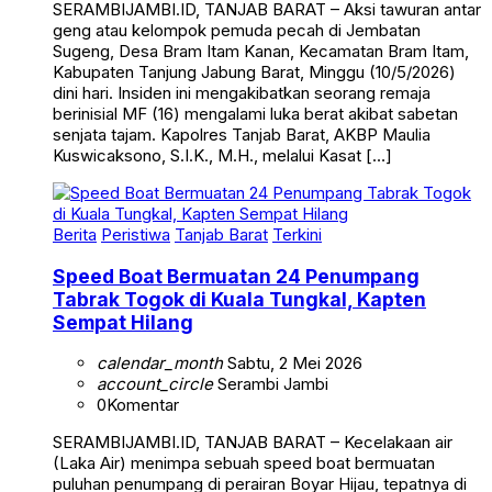
SERAMBIJAMBI.ID, TANJAB BARAT – Aksi tawuran antar
geng atau kelompok pemuda pecah di Jembatan
Sugeng, Desa Bram Itam Kanan, Kecamatan Bram Itam,
Kabupaten Tanjung Jabung Barat, Minggu (10/5/2026)
dini hari. Insiden ini mengakibatkan seorang remaja
berinisial MF (16) mengalami luka berat akibat sabetan
senjata tajam. Kapolres Tanjab Barat, AKBP Maulia
Kuswicaksono, S.I.K., M.H., melalui Kasat […]
Berita
Peristiwa
Tanjab Barat
Terkini
Speed Boat Bermuatan 24 Penumpang
Tabrak Togok di Kuala Tungkal, Kapten
Sempat Hilang
calendar_month
Sabtu, 2 Mei 2026
account_circle
Serambi Jambi
0
Komentar
SERAMBIJAMBI.ID, TANJAB BARAT – Kecelakaan air
(Laka Air) menimpa sebuah speed boat bermuatan
puluhan penumpang di perairan Boyar Hijau, tepatnya di