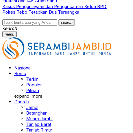
Ekstasi dan 146 Gram Sabu
Kasus Penganiayaan dan Pengancaman Ketua BPD,
Polres Tebo Tetapkan Dua Tersangka
search
search
menu
Nasional
Berita
Terkini
Populer
Pilihan
expand_more
Daerah
Jambi
Batanghari
Muaro Jambi
Tanjab Barat
Tanjab Timur