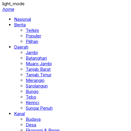
light_mode
home
Nasional
Berita
Terkini
Populer
Pilihan
Daerah
Jambi
Batanghari
Muaro Jambi
Tanjab Barat
Tanjab Timur
Merangin
Sarolangun
Bungo
Tebo
Kerinci
Sungai Penuh
Kanal
Budaya
Desa
Ekonomi & Bisnis