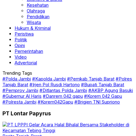
Kesehatan
Olahraga
Pendidikan
Wisata
Hukum & Kriminal
Peristiwa
Politik
Opini
Pemerintahan
Video
Advertorial
Trending Tags
#Polda Jambi
#Kapolda Jambi
#Pemkab Tanjab Barat
#Polres
Tanjab Barat
#Irjen Pol Rusdi Hartono
#Bupati Tanjab Barat
#Pemprov Jambi
#Ditlantas Polda Jambi
#AKBP Agung Basuki
#Gubernur Al Haris
#Danrem 042 gapu
#Korem 042 Gapu
#Polresta Jambi
#Korem042Gapu
#Brigjen TNI Supriono
PT Lontar Papyrus