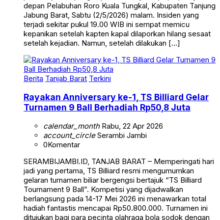
depan Pelabuhan Roro Kuala Tungkal, Kabupaten Tanjung
Jabung Barat, Sabtu (2/5/2026) malam. Insiden yang
terjadi sekitar pukul 19.00 WIB ini sempat memicu
kepanikan setelah kapten kapal dilaporkan hilang sesaat
setelah kejadian. Namun, setelah dilakukan […]
Berita
Tanjab Barat
Terkini
Rayakan Anniversary ke-1, TS Billiard Gelar
Turnamen 9 Ball Berhadiah Rp50,8 Juta
calendar_month
Rabu, 22 Apr 2026
account_circle
Serambi Jambi
0
Komentar
SERAMBIJAMBI.ID, TANJAB BARAT – Memperingati hari
jadi yang pertama, TS Billiard resmi mengumumkan
gelaran turnamen biliar bergengsi bertajuk “TS Billiard
Tournament 9 Ball”. Kompetisi yang dijadwalkan
berlangsung pada 14-17 Mei 2026 ini menawarkan total
hadiah fantastis mencapai Rp50.800.000. Turnamen ini
ditujukan bagi para pecinta olahraga bola sodok dengan