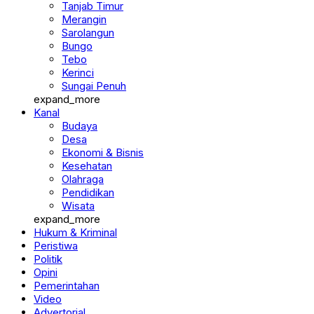
Merangin
Sarolangun
Bungo
Tebo
Kerinci
Sungai Penuh
expand_more
Kanal
Budaya
Desa
Ekonomi & Bisnis
Kesehatan
Olahraga
Pendidikan
Wisata
expand_more
Hukum & Kriminal
Peristiwa
Politik
Opini
Pemerintahan
Video
Advertorial