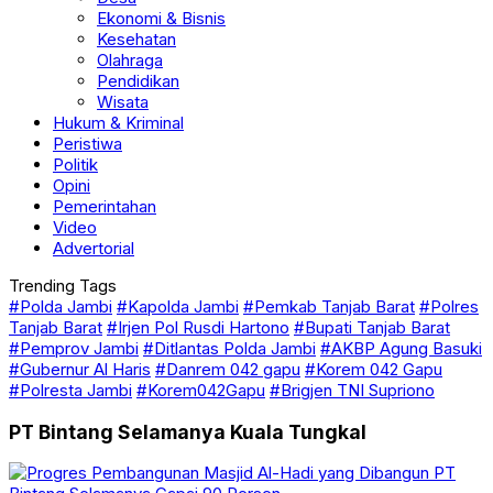
Kesehatan
Olahraga
Pendidikan
Wisata
Hukum & Kriminal
Peristiwa
Politik
Opini
Pemerintahan
Video
Advertorial
Trending Tags
#Polda Jambi
#Kapolda Jambi
#Pemkab Tanjab Barat
#Polres
Tanjab Barat
#Irjen Pol Rusdi Hartono
#Bupati Tanjab Barat
#Pemprov Jambi
#Ditlantas Polda Jambi
#AKBP Agung Basuki
#Gubernur Al Haris
#Danrem 042 gapu
#Korem 042 Gapu
#Polresta Jambi
#Korem042Gapu
#Brigjen TNI Supriono
PT Bintang Selamanya Kuala Tungkal