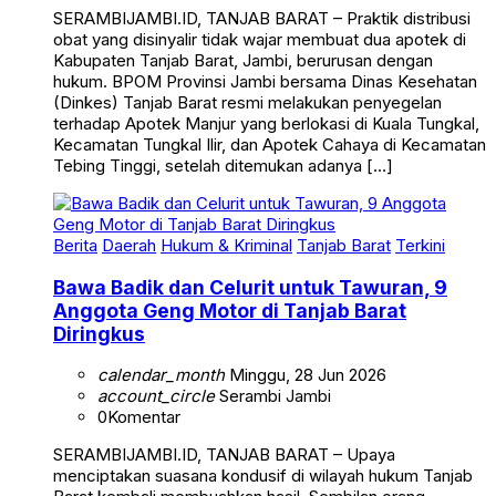
obat yang disinyalir tidak wajar membuat dua apotek di
Kabupaten Tanjab Barat, Jambi, berurusan dengan
hukum. BPOM Provinsi Jambi bersama Dinas Kesehatan
(Dinkes) Tanjab Barat resmi melakukan penyegelan
terhadap Apotek Manjur yang berlokasi di Kuala Tungkal,
Kecamatan Tungkal Ilir, dan Apotek Cahaya di Kecamatan
Tebing Tinggi, setelah ditemukan adanya […]
Berita
Daerah
Hukum & Kriminal
Tanjab Barat
Terkini
Bawa Badik dan Celurit untuk Tawuran, 9
Anggota Geng Motor di Tanjab Barat
Diringkus
calendar_month
Minggu, 28 Jun 2026
account_circle
Serambi Jambi
0
Komentar
SERAMBIJAMBI.ID, TANJAB BARAT – Upaya
menciptakan suasana kondusif di wilayah hukum Tanjab
Barat kembali membuahkan hasil. Sembilan orang