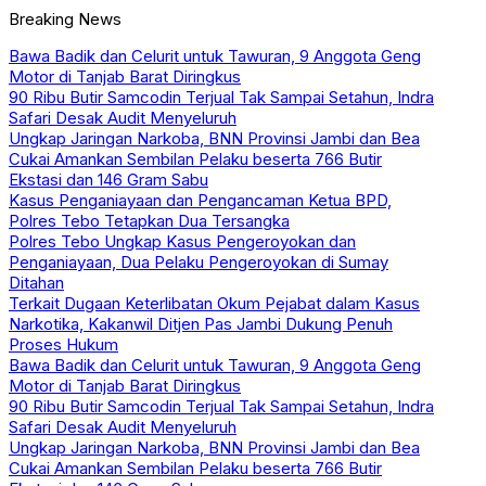
Breaking News
Bawa Badik dan Celurit untuk Tawuran, 9 Anggota Geng
Motor di Tanjab Barat Diringkus
90 Ribu Butir Samcodin Terjual Tak Sampai Setahun, Indra
Safari Desak Audit Menyeluruh
Ungkap Jaringan Narkoba, BNN Provinsi Jambi dan Bea
Cukai Amankan Sembilan Pelaku beserta 766 Butir
Ekstasi dan 146 Gram Sabu
Kasus Penganiayaan dan Pengancaman Ketua BPD,
Polres Tebo Tetapkan Dua Tersangka
Polres Tebo Ungkap Kasus Pengeroyokan dan
Penganiayaan, Dua Pelaku Pengeroyokan di Sumay
Ditahan
Terkait Dugaan Keterlibatan Okum Pejabat dalam Kasus
Narkotika, Kakanwil Ditjen Pas Jambi Dukung Penuh
Proses Hukum
Bawa Badik dan Celurit untuk Tawuran, 9 Anggota Geng
Motor di Tanjab Barat Diringkus
90 Ribu Butir Samcodin Terjual Tak Sampai Setahun, Indra
Safari Desak Audit Menyeluruh
Ungkap Jaringan Narkoba, BNN Provinsi Jambi dan Bea
Cukai Amankan Sembilan Pelaku beserta 766 Butir