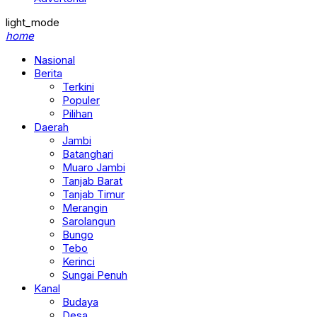
light_mode
home
Nasional
Berita
Terkini
Populer
Pilihan
Daerah
Jambi
Batanghari
Muaro Jambi
Tanjab Barat
Tanjab Timur
Merangin
Sarolangun
Bungo
Tebo
Kerinci
Sungai Penuh
Kanal
Budaya
Desa
Ekonomi & Bisnis