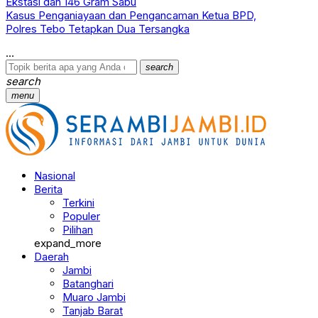
Ekstasi dan 146 Gram Sabu
Kasus Penganiayaan dan Pengancaman Ketua BPD,
Polres Tebo Tetapkan Dua Tersangka
search
search
menu
Nasional
Berita
Terkini
Populer
Pilihan
expand_more
Daerah
Jambi
Batanghari
Muaro Jambi
Tanjab Barat
Tanjab Timur