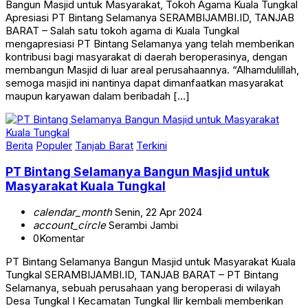
Apresiasi PT Bintang Selamanya SERAMBIJAMBI.ID, TANJAB
BARAT – Salah satu tokoh agama di Kuala Tungkal
mengapresiasi PT Bintang Selamanya yang telah memberikan
kontribusi bagi masyarakat di daerah beroperasinya, dengan
membangun Masjid di luar areal perusahaannya. “Alhamdulillah,
semoga masjid ini nantinya dapat dimanfaatkan masyarakat
maupun karyawan dalam beribadah […]
Berita
Populer
Tanjab Barat
Terkini
PT Bintang Selamanya Bangun Masjid untuk
Masyarakat Kuala Tungkal
calendar_month
Senin, 22 Apr 2024
account_circle
Serambi Jambi
0
Komentar
PT Bintang Selamanya Bangun Masjid untuk Masyarakat Kuala
Tungkal SERAMBIJAMBI.ID, TANJAB BARAT – PT Bintang
Selamanya, sebuah perusahaan yang beroperasi di wilayah
Desa Tungkal I Kecamatan Tungkal Ilir kembali memberikan
kontribusi bagi masyarakat di daerah beroperasinya. Kali ini, PT