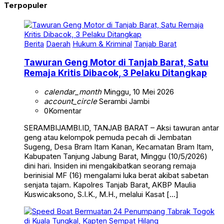
Berita
Daerah
Hukum & Kriminal
Tanjab Barat
Tawuran Geng Motor di Tanjab Barat, Satu
Remaja Kritis Dibacok, 3 Pelaku Ditangkap
calendar_month
Minggu, 10 Mei 2026
account_circle
Serambi Jambi
0
Komentar
SERAMBIJAMBI.ID, TANJAB BARAT – Aksi tawuran antar
geng atau kelompok pemuda pecah di Jembatan
Sugeng, Desa Bram Itam Kanan, Kecamatan Bram Itam,
Kabupaten Tanjung Jabung Barat, Minggu (10/5/2026)
dini hari. Insiden ini mengakibatkan seorang remaja
berinisial MF (16) mengalami luka berat akibat sabetan
senjata tajam. Kapolres Tanjab Barat, AKBP Maulia
Kuswicaksono, S.I.K., M.H., melalui Kasat […]
Berita
Peristiwa
Tanjab Barat
Terkini