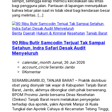
bagi pengguna jalan. Pantauan di lapangan menunjukkan
bahwa lebar jalan saat ini tidak ideal bagi kendaraan besar
yang melintas. […]
Berita
Daerah
Hukum & Kriminal
Kesehatan
Tanjab Barat
90 Ribu Butir Samcodin Terjual Tak Sampai
Setahun, Indra Safari Desak Audit
Menyeluruh
calendar_month
Jumat, 26 Jun 2026
account_circle
Serambi Jambi
0
Komentar
SERAMBIJAMBI.ID, TANJAB BARAT – Praktik distribusi
obat yang disinyalir tak wajar di Kabupaten Tanjab Barat
Barat, Jambi, akhirnya dibongkar oleh pihak berwenang.
BPOM Provinsi Jambi bersama Dinas Kesehatan
(Dinkes) Tanjab Barat resmi melakukan penyegelan
terhadap dua apotek, yakni Apotek Manjur di Kuala
Tungkal dan Apotek Cahaya di Kecamatan Tebing Tinggi,
setelah ditemukan adanya arus distribusi […]