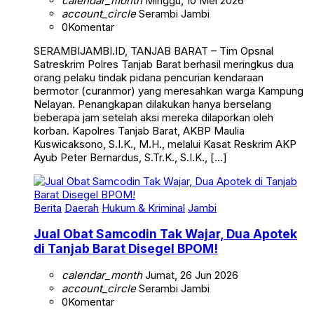
account_circle
Serambi Jambi
0
Komentar
SERAMBIJAMBI.ID, TANJAB BARAT – Tim Opsnal
Satreskrim Polres Tanjab Barat berhasil meringkus dua
orang pelaku tindak pidana pencurian kendaraan
bermotor (curanmor) yang meresahkan warga Kampung
Nelayan. Penangkapan dilakukan hanya berselang
beberapa jam setelah aksi mereka dilaporkan oleh
korban. Kapolres Tanjab Barat, AKBP Maulia
Kuswicaksono, S.I.K., M.H., melalui Kasat Reskrim AKP
Ayub Peter Bernardus, S.Tr.K., S.I.K., […]
Berita
Daerah
Hukum & Kriminal
Jambi
Jual Obat Samcodin Tak Wajar, Dua Apotek
di Tanjab Barat Disegel BPOM!
calendar_month
Jumat, 26 Jun 2026
account_circle
Serambi Jambi
0
Komentar
SERAMBIJAMBI.ID, TANJAB BARAT – Praktik distribusi