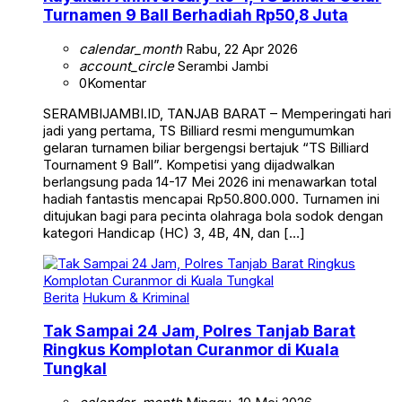
calendar_month
Rabu, 22 Apr 2026
account_circle
Serambi Jambi
0
Komentar
SERAMBIJAMBI.ID, TANJAB BARAT – Memperingati hari
jadi yang pertama, TS Billiard resmi mengumumkan
gelaran turnamen biliar bergengsi bertajuk “TS Billiard
Tournament 9 Ball”. Kompetisi yang dijadwalkan
berlangsung pada 14-17 Mei 2026 ini menawarkan total
hadiah fantastis mencapai Rp50.800.000. Turnamen ini
ditujukan bagi para pecinta olahraga bola sodok dengan
kategori Handicap (HC) 3, 4B, 4N, dan […]
Berita
Hukum & Kriminal
Tak Sampai 24 Jam, Polres Tanjab Barat
Ringkus Komplotan Curanmor di Kuala
Tungkal
calendar_month
Minggu, 10 Mei 2026