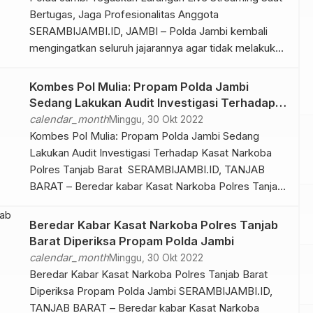
Bertugas, Jaga Profesionalitas Anggota
SERAMBIJAMBI.ID, JAMBI – Polda Jambi kembali
mengingatkan seluruh jajarannya agar tidak melakukan
siaran langsung (live streaming) di media sosial ketika
sedang melaksanakan tugas kedinasan. Imbauan ini
Kombes Pol Mulia: Propam Polda Jambi
disampaikan sebagai bentuk penegasan komitmen
Sedang Lakukan Audit Investigasi Terhadap
Polri dalam menjaga profesionalitas serta
Kasat Narkoba Polres Tanjab Barat
calendar_month
Minggu, 30 Okt 2022
kepercayaan publik terhadap institusi. Penekanan
Kombes Pol Mulia: Propam Polda Jambi Sedang
tersebut merupakan tindak […]
Lakukan Audit Investigasi Terhadap Kasat Narkoba
Polres Tanjab Barat SERAMBIJAMBI.ID, TANJAB
BARAT – Beredar kabar Kasat Narkoba Polres Tanjab
Barat, AKP Tony Ardian dan sejumlah penyidik Sat
Resnarkoba Polres Tanjab Barat diperiksa oleh
Beredar Kabar Kasat Narkoba Polres Tanjab
Propam Polda Jambi. Kabid Humas Polda Jambi,
Barat Diperiksa Propam Polda Jambi
Kombes Pol Mulia dikonfirmasi serambijambi lewat
calendar_month
Minggu, 30 Okt 2022
pesan singkat […]
Beredar Kabar Kasat Narkoba Polres Tanjab Barat
Diperiksa Propam Polda Jambi SERAMBIJAMBI.ID,
TANJAB BARAT – Beredar kabar Kasat Narkoba