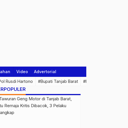
tahan
Video
Advertorial
 Pol Rusdi Hartono
#Bupati Tanjab Barat
#Pemprov Jambi
#Di
ERPOPULER