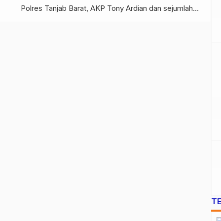
Polres Tanjab Barat, AKP Tony Ardian dan sejumlah
penyidik Sat Resnarkoba Polres Tanjab Barat
diperiksa oleh Propam Polda Jambi. Kabid Humas
Polda Jambi, Kombes Pol Mulia dikonfirmasi
serambijambi lewat pesan singkat WhatsApp, Sabtu
(29/10/22) menjawab bahwa […]
T