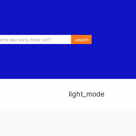
search
light_mode