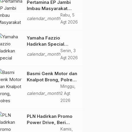
Pertamina EP Jambi
Imbau Masyarakat
Tidak Beraktivitas di
Rabu, 5
calendar_month
Atas Jalur Pipa Migas
Agt 2026
Demi Keselamatan
Bersama
Yamaha Fazzio
Hadirkan Special
Edition Sunset Blue,
Senin, 3
calendar_month
Tampilkan Nuansa
Agt 2026
Retro Summer yang
Semakin Skena
Basmi Genk Motor dan
Knalpot Brong, Polres
Tanjab Barat Amankan
Minggu,
Belasan Kendaraan
calendar_month
2 Agt
2026
PLN Hadirkan Promo
Power Drive, Beri
Diskon Tambah Daya
Kamis,