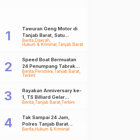
Tawuran Geng Motor di
Tanjab Barat, Satu
Berita
Daerah
Remaja Kritis Dibacok, 3
Hukum & Kriminal
Tanjab Barat
Pelaku Ditangkap
Speed Boat Bermuatan
24 Penumpang Tabrak
Berita
Peristiwa
Tanjab Barat
Togok di Kuala Tungkal,
Terkini
Kapten Sempat Hilang
Rayakan Anniversary ke-
1, TS Billiard Gelar
Berita
Tanjab Barat
Terkini
Turnamen 9 Ball
Berhadiah Rp50,8 Juta
Tak Sampai 24 Jam,
Polres Tanjab Barat
Berita
Hukum & Kriminal
Ringkus Komplotan
Curanmor di Kuala