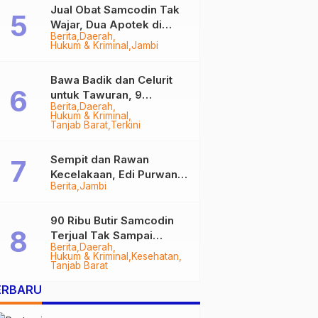
Tungkal
Jual Obat Samcodin Tak
Wajar, Dua Apotek di
Berita
Daerah
Tanjab Barat Disegel
Hukum & Kriminal
Jambi
BPOM!
Bawa Badik dan Celurit
untuk Tawuran, 9
Berita
Daerah
Anggota Geng Motor di
Hukum & Kriminal
Tanjab Barat Diringkus
Tanjab Barat
Terkini
Sempit dan Rawan
Kecelakaan, Edi Purwanto
Berita
Jambi
Targetkan Jalan Lintas
Tungkal-Jambi Mulus di
2028
90 Ribu Butir Samcodin
Terjual Tak Sampai
Berita
Daerah
Setahun, Indra Safari
Hukum & Kriminal
Kesehatan
Desak Audit Menyeluruh
Tanjab Barat
ERBARU