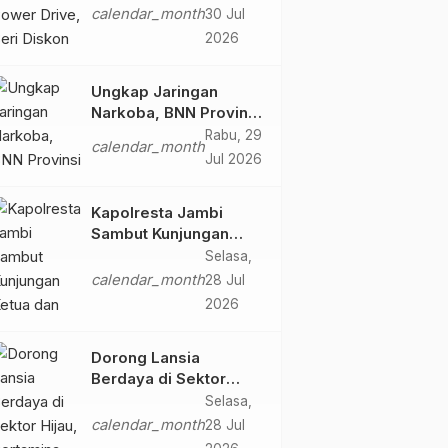
50% di Ajang GIIAS
calendar_month
30 Jul
2026
2026
Ungkap Jaringan
Narkoba, BNN Provinsi
Jambi dan Bea Cukai
Rabu, 29
calendar_month
Amankan Sembilan
Jul 2026
Pelaku beserta 766
Butir Ekstasi dan 146
Kapolresta Jambi
Gram Sabu
Sambut Kunjungan
Ketua dan Pengurus
Selasa,
PWI Kota Jambi
calendar_month
28 Jul
Perkuat Sinergi dan
2026
Kolaborasi
Dorong Lansia
Berdaya di Sektor
Hijau, Pertamina EP
Selasa,
Jambi Gagas
calendar_month
28 Jul
Lansiapreneur Batik