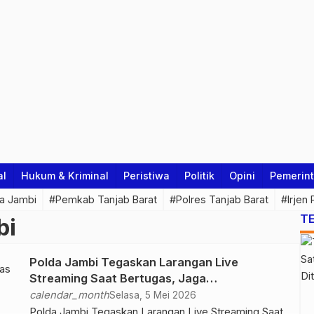
al
Hukum & Kriminal
Peristiwa
Politik
Opini
Pemerin
a Jambi
#Pemkab Tanjab Barat
#Polres Tanjab Barat
#Irjen
T
bi
Polda Jambi Tegaskan Larangan Live
Streaming Saat Bertugas, Jaga
Profesionalitas Anggota
calendar_month
Selasa, 5 Mei 2026
Polda Jambi Tegaskan Larangan Live Streaming Saat